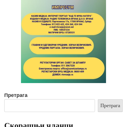
Претрага
Претрага
Скорашњи чланци