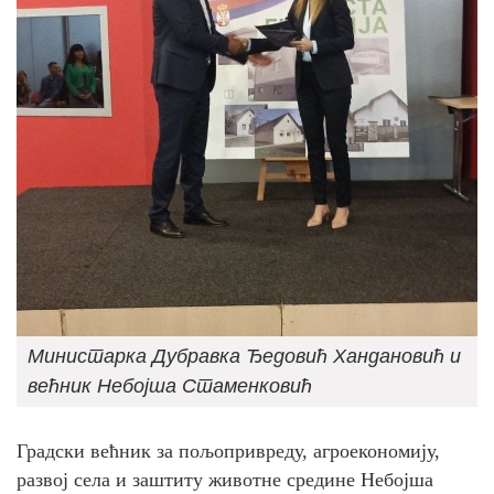
Министарка Дубравка Ђедовић Хандановић и
већник Небојша Стаменковић
Градски већник за пољопривреду, агроекономију,
развој села и заштиту животне средине Небојша