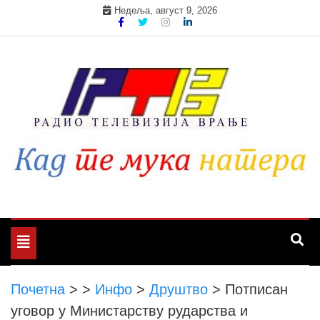
Skip
Недеља, август 9, 2026
to
content
Toggle
navigation
Почетна
>
>
Инфо
>
Друштво
>
Потписан
уговор у Министарству рударства и