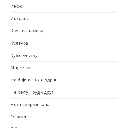
Инфо
Исхрана
Крст на камену
Култура
Кућа на углу
Маркетинг
Не боји се ко је здрав
Не хејтуј, буди друг
Некатегоризовано
О нама