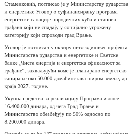
Стаменковић, потписао је у Министарству рударства
и енергетике Уговор о суфинансирању програма
енергетске санације породичних кућа и станова
грађана који не спадају у социјално угрожену
категорију који спроводи град Врање.
Уговор је потписан у оквиру петогодишњег пројекта
Министарства рударства и енергетике и Светске
банке „Чиста енергија и енергетска ефикасност за
грађане“, захваљујући коме је планирано енергетско
санирање око 50.000 домаћинстава широм земље, до
краја 2027. године.
Укупна средства за реализацију Програма износе
16.400.000 динара, од чега Град Врање и
Министарство обезбеђују по 50% односно по
8.200.000 динара.