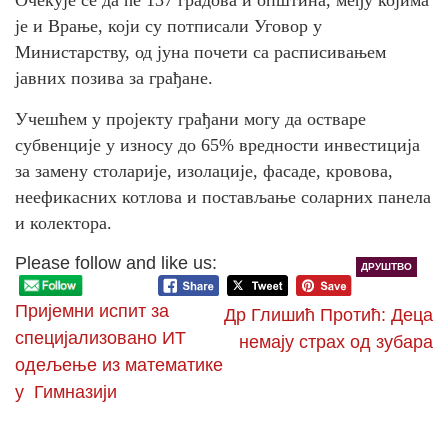
Очекује се да ће 137 градова и општина, међу којима
је и Врање, који су потписали Уговор у
Министарству, од јуна почети са расписивањем
јавних позива за грађане.
Учешћем у пројекту грађани могу да остваре
субвенције у износу до 65% вредности инвестиција
за замену столарије, изолације, фасаде, кровова,
неефикасних котлова и постављање соларних панела
и колектора.
Please follow and like us:
ДРУШТВО
Пријемни испит за
Др Глишић Протић: Деца
специјализовано ИТ
немају страх од зубара
одељење из математике
у Гимназији