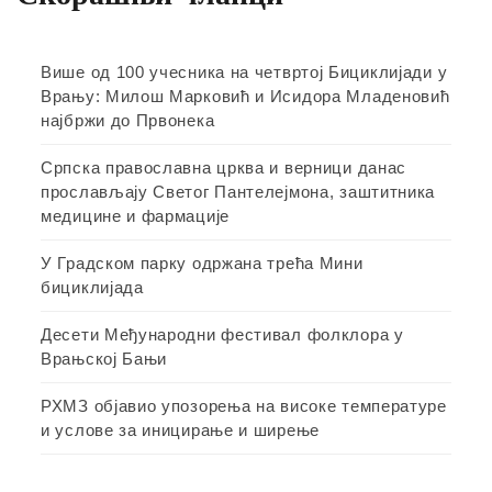
Више од 100 учесника на четвртој Бициклијади у
Врању: Милош Марковић и Исидора Младеновић
најбржи до Првонека
Српска православна црква и верници данас
прослављају Светог Пантелејмона, заштитника
медицине и фармације
У Градском парку одржана трећа Мини
бициклијада
Десети Међународни фестивал фолклора у
Врањској Бањи
РХМЗ објавио упозорења на високе температуре
и услове за иницирање и ширење