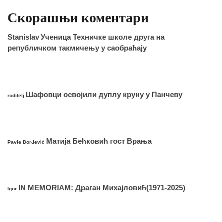
Скорашњи коментари
Stanislav
Ученица Техничке школе друга на
републичком такмичењу у саобраћају
Шафовци освојили дуплу круну у Панчеву
roditelj
Матија Бећковић гост Врања
Pavle Đorđević
IN MEMORIAM: Драган Михајловић(1971-2025)
Igor