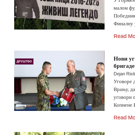
У Горњем
малом фуд
Победник 
Финалну 
Read Mo
Нови уг
ДРУШТВО
бригаде
Dejan Rist
Уговоре 
Врању, да
уговори 
Копнене 
Read Mo