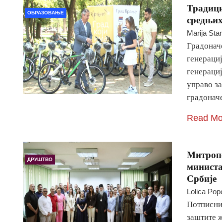
Традици
ОБРАЗОВАЊЕ
средњих
Marija Sta
Градонач
генераци
генерациј
управо з
градонач
Read Mo
Митропо
ДРУШТВО
министа
Србије
Lolica Pop
Потписни
заштите 