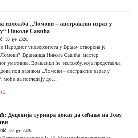
а изложба ,,Ломови – апстрактни израз у
у“ Николе Савића
ić
30. јун 2026.
ји Народног универзитета у Врању отворена је
''Ломови'' Врањанца Николе Савића, мастер
ог уметника. Врањанци ће изложбу, која представља
адова под називом „Ломови – апстрактни израз у
“, моћи да погледају до…
re
ћ: Деценија турнира доказ да сећање на Јову
иви
inić
30. јун 2026.