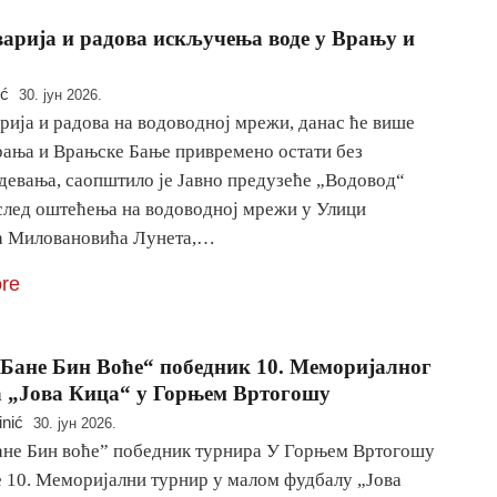
варија и радова искључења воде у Врању и
ić
30. јун 2026.
рија и радова на водоводној мрежи, данас ће више
рања и Врањске Бање привремено остати без
девања, саопштило је Јавно предузеће „Водовод“
след оштећења на водоводној мрежи у Улици
 Миловановића Лунета,…
re
Бане Бин Воће“ победник 10. Меморијалног
 „Јова Кица“ у Горњем Вртогошу
inić
30. јун 2026.
ане Бин воће” победник турнира У Горњем Вртогошу
е 10. Меморијални турнир у малом фудбалу „Јова