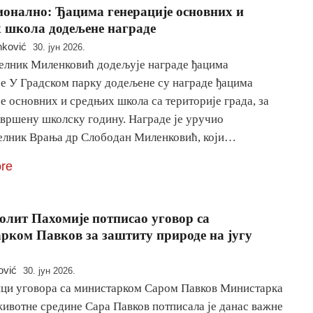
онално: Ђацима генерације основних и
 школа додељене награде
nković
30. јун 2026.
елник Миленковић додељује награде ђацима
је У Градском парку додељене су награде ђацима
е основних и средњих школа са територије града, за
авршену школску годину. Награде је уручио
елник Врања др Слободан Миленковић, који…
re
лит Пахомије потписао уговор са
рком Павков за заштиту природе на југу
ović
30. јун 2026.
ци уговора са министарком Саром Павков Министарка
животне средине Сара Павков потписала је данас важне