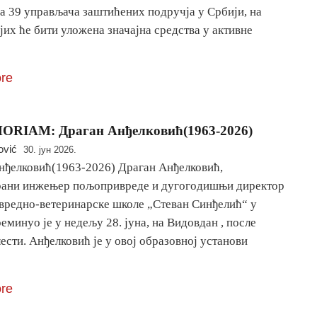
а 39 управљача заштићених подручја у Србији, на
јих ће бити уложена значајна средства у активне
re
ORIAM: Драган Анђелковић(1963-2026)
ović
30. јун 2026.
нђелковић(1963-2026) Драган Анђелковић,
ани инжењер пољопривреде и дугогодишњи директор
редно-ветеринарске школе „Стеван Синђелић“ у
еминуо је у недељу 28. јуна, на Видовдан , после
ести. Анђелковић је у овој образовној установи
re