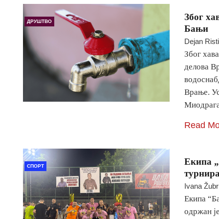
Због ха
ДРУШТВО
Бањи
Dejan Rist
Због хава
делова В
водоснаб
Врање. У
Миодрага
Read Mo
Екипа „
СПОРТ
турнира
Ivana Žubr
Екипа “Б
одржан ј