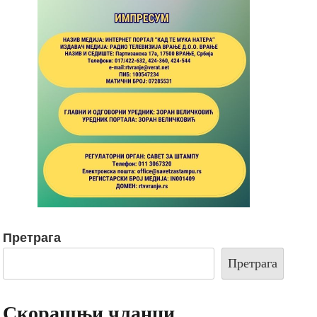
Претрага
Претрага
Скорашњи чланци