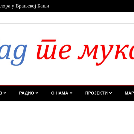
температуре и услове за иницирање и ширење
В
РАДИО
О НАМА
ПРОЈЕКТИ
МАР