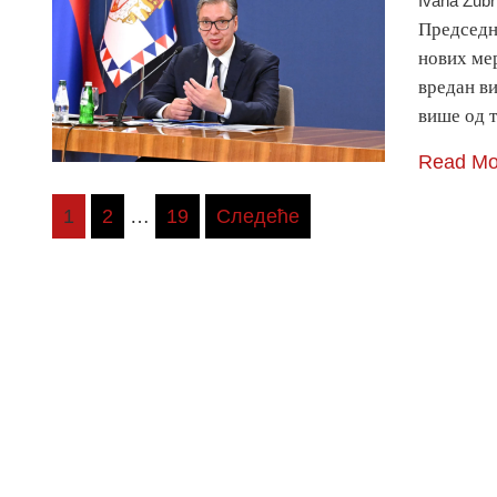
Ivana Žubr
Председни
нових ме
вредан ви
више од 
Read Mo
Пагинација
1
2
…
19
Следеће
чланака