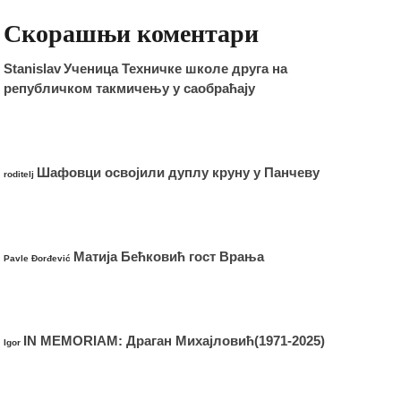
Скорашњи коментари
Stanislav
Ученица Техничке школе друга на
републичком такмичењу у саобраћају
Шафовци освојили дуплу круну у Панчеву
roditelj
Матија Бећковић гост Врања
Pavle Đorđević
IN MEMORIAM: Драган Михајловић(1971-2025)
Igor