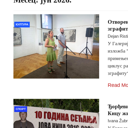
Отворен
КУЛТУРА
зграфит
Dejan Rist
У Галери
изложба 
примењен
циклус р
зграфиту
Read Mo
Ђорђеви
СПОРТ
Кицу ж
Ivana Žubr