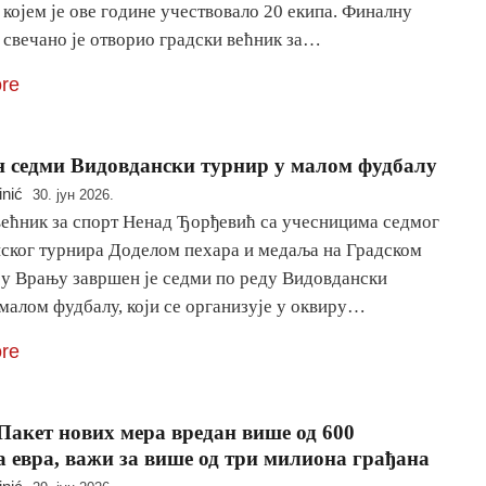
 којем је ове године учествовало 20 екипа. Финалну
 свечано је отворио градски већник за…
re
 седми Видовдански турнир у малом фудбалу
inić
30. јун 2026.
већник за спорт Ненад Ђорђевић са учесницима седмог
ског турнира Доделом пехара и медаља на Градском
 у Врању завршен је седми по реду Видовдански
малом фудбалу, који се организује у оквиру…
re
Пакет нових мера вредан више од 600
 евра, важи за више од три милиона грађана