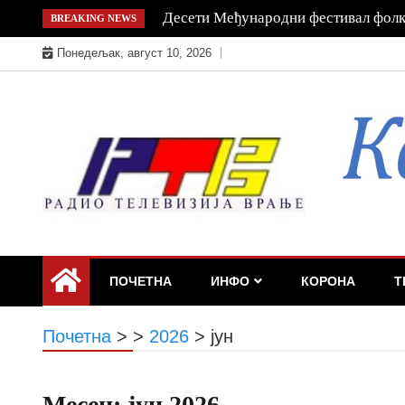
Skip
РХМЗ објавио упозорења на високе 
BREAKING NEWS
to
Понедељак, август 10, 2026
content
ПОЧЕТНА
ИНФО
КОРОНА
Т
Почетна
>
>
2026
>
јун
Месец:
јун 2026.