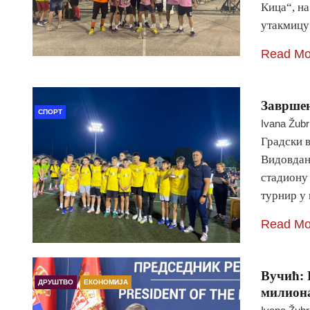
Кица“, на
утакмицу
Read Mo
Завршен
СПОРТ
Ivana Žubr
Градски 
Видовдан
стадиону
турнир у 
Read Mo
Вучић: 
ДРУШТВО
ЕКОНОМИЈА
милиона