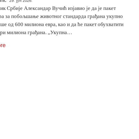
inić
29. јун 2026.
к Србије Александар Вучић изјавио је да је пакет
ра за побољшање животног стандарда грађана укупно
ше од 600 милиона евра, као и да ће пакет обухватити
три милиона грађана. „Укупна…
re