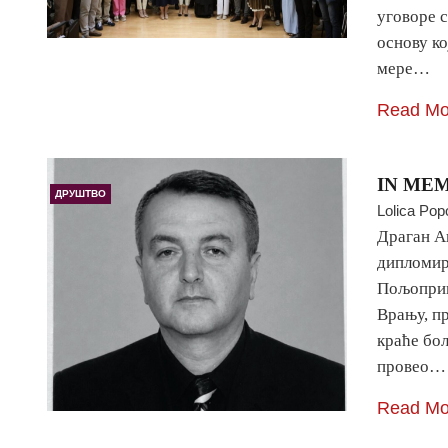
уговоре с
основу ко
мере…
Read Mo
IN MEM
ДРУШТВО
Lolica Pop
Драган А
дипломир
Пољоприв
Врању, пр
краће бол
провео…
Read Mo