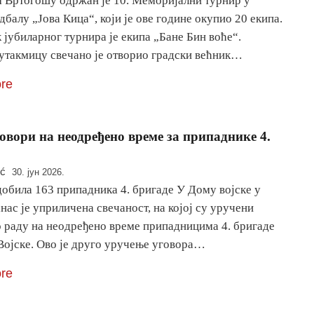
 Вртогошу одржан је 10. Меморијални турнир у
балу „Јова Кица“, који је ове године окупио 20 екипа.
јубиларног турнира је екипа „Бане Бин воће“.
утакмицу свечано је отворио градски већник…
re
овори на неодређено време за припаднике 4.
ić
30. јун 2026.
добила 163 припадника 4. бригаде У Дому војске у
нас је уприличена свечаност, на којој су уручени
о раду на неодређено време припадницима 4. бригаде
Војске. Ово је друго уручење уговора…
re