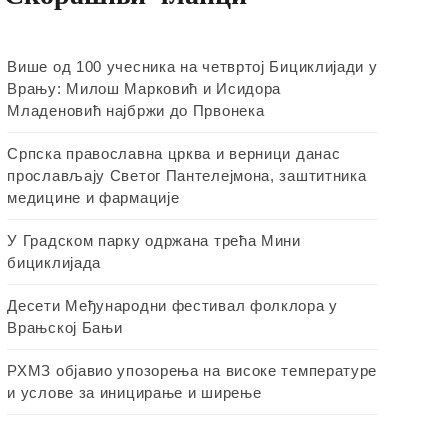
Више од 100 учесника на четвртој Бициклијади у
Врању: Милош Марковић и Исидора
Младеновић најбржи до Првонека
Српска православна црква и верници данас
прослављају Светог Пантелејмона, заштитника
медицине и фармације
У Градском парку одржана трећа Мини
бициклијада
Десети Међународни фестивал фолклора у
Врањској Бањи
РХМЗ објавио упозорења на високе температуре
и услове за иницирање и ширење