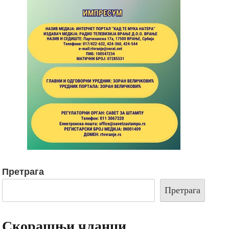
Претрага
Претрага
Скорашњи чланци