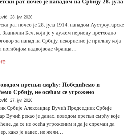
етски рат почео је нападом на Србију 28. јула
ović
28. јул 2026.
ски рат почео је 28. јула 1914. нападом Аустроугарске
. Званични Беч, који је у дужем периоду претходно
говор за напад на Србију, искористио је прилику која
ла погибијом надвојводе Франца…
re
оводом претњи смрћу: Победићемо и
ћемо Србију, не осећам се угрожено
ović
27. јул 2026.
ик Србије Александар Вучић Председник Србије
ар Вучић рекао је данас, поводом претњи смрћу које
ћене, да се не осећа угроженим и да је спреман да
јер, како је навео, не жели…