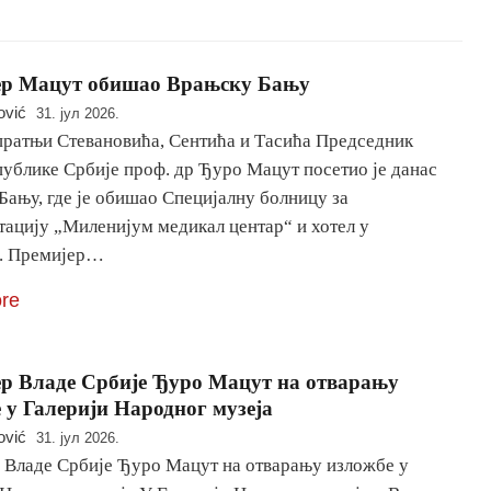
ер Мацут обишао Врањску Бању
ović
31. јул 2026.
пратњи Стевановића, Сентића и Тасића Председник
публике Србије проф. др Ђуро Мацут посетио је данас
Бању, где је обишао Специјалну болницу за
тацију „Миленијум медикал центар“ и хотел у
. Премијер…
re
р Владе Србије Ђуро Мацут на отварању
 у Галерији Народног музеја
ović
31. јул 2026.
 Владе Србије Ђуро Мацут на отварању изложбе у