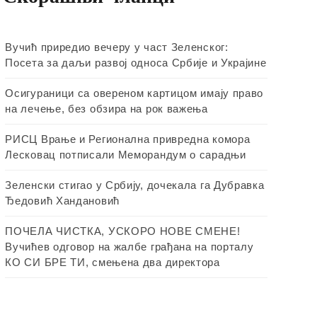
Вучић приредио вечеру у част Зеленског:
Посета за даљи развој односа Србије и Украјине
Осигураници са овереном картицом имају право
на лечење, без обзира на рок важења
РИСЦ Врање и Регионална привредна комора
Лесковац потписали Меморандум о сарадњи
Зеленски стигао у Србију, дочекала га Дубравка
Ђедовић Хандановић
ПОЧЕЛА ЧИСТКА, УСКОРО НОВЕ СМЕНЕ!
Вучићев одговор на жалбе грађана на порталу
КО СИ БРЕ ТИ, смењена два директора