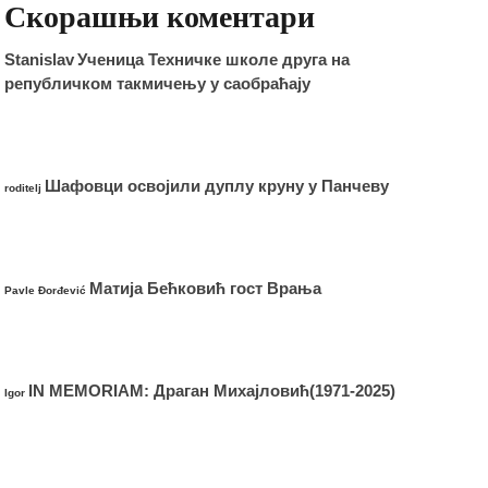
Скорашњи коментари
Stanislav
Ученица Техничке школе друга на
републичком такмичењу у саобраћају
Шафовци освојили дуплу круну у Панчеву
roditelj
Матија Бећковић гост Врања
Pavle Đorđević
IN MEMORIAM: Драган Михајловић(1971-2025)
Igor