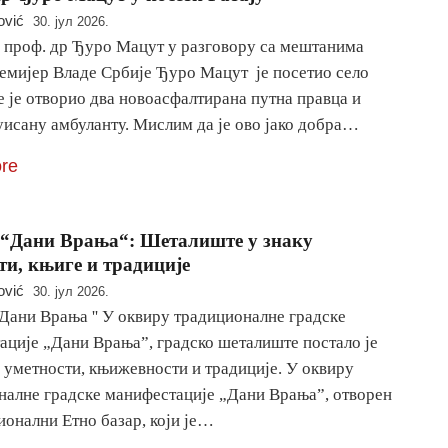
ović
30. јул 2026.
 проф. др Ђуро Мацут у разговору са мештанима
ремијер Владе Србије Ђуро Мацут је посетио село
де је отворио два новоасфалтирана путна правца и
уисану амбуланту. Мислим да је ово јако добра…
re
“Дани Врања“: Шеталиште у знаку
ти, књиге и традиције
ović
30. јул 2026.
 Дани Врања '' У оквиру традиционалне градске
ације „Дани Врања”, градско шеталиште постало је
 уметности, књижевности и традиције. У оквиру
налне градске манифестације „Дани Врања”, отворен
ионални Етно базар, који је…