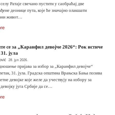
селу Ратаје свечано пустити у саобраћај две
ђене деонице пута, које ће значајно олакшати
вни живот…
re
те се за „Каранфил девојче 2026“: Рок истиче
 31. јула
ović
28. јул 2026.
дношење пријава за избор за „Каранфил девојче“
петак, 31. јула. Градска општина Врањска Бања позива
етне девојке које желе да учествују на избору за
девојку југа Србије да се…
re