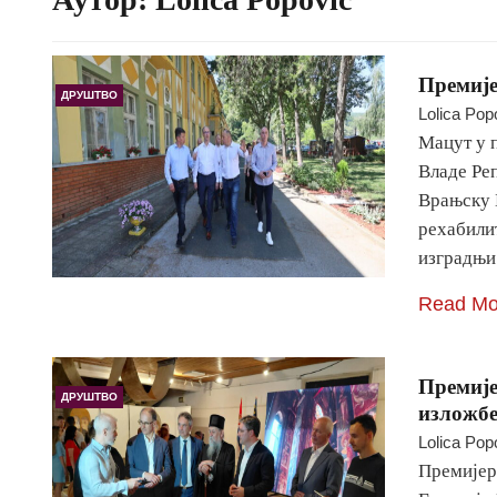
Премиј
ДРУШТВО
Lolica Pop
Мацут у 
Владе Ре
Врањску 
рехабили
изградњи
Read Mo
Премије
ДРУШТВО
изложбе
Lolica Pop
Премијер