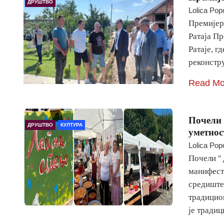
ДРУШТВО
Lolica Pop
Премијер
Ратаја П
Ратаје, г
реконстр
Read Mo
Почели 
ДРУШТВО
КУЛТУРА
уметнос
Lolica Pop
Почели ''
манифест
средиште
традицио
је традиц