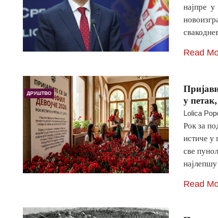
најпре у 
новоизгра
свакодне
Read Mo
Пријави
ДРУШТВО
у петак,
Lolica Pop
Рок за по
истиче у 
све пунол
најлепшу 
Read Mo