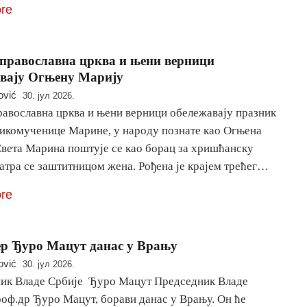
re
православна црква и њени верници
вају Огњену Марију
ović
30. јул 2026.
равославна црква и њени верници обележавају празник
ликомученице Марине, у народу познате као Огњена
Света Марина поштује се као борац за хришћанску
атра се заштитницом жена. Рођена је крајем трећег…
re
р Ђуро Мацут данас у Врању
ović
30. јул 2026.
ик Владе Србије Ђуро Мацут Председник Владе
роф.др Ђуро Мацут, борави данас у Врању. Он ће