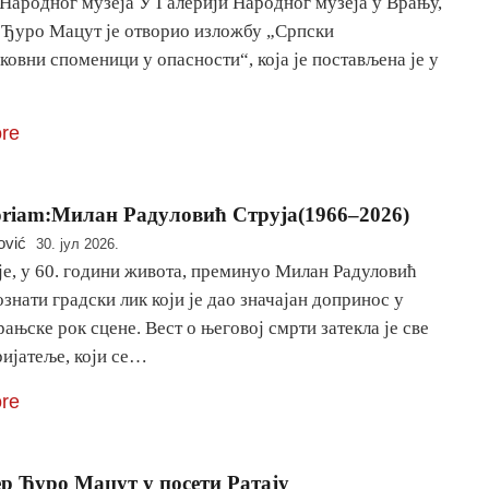
 Народног музеја У Галерији Народног музеја у Врању,
 Ђуро Мацут је отворио изложбу „Српски
овни споменици у опасности“, која је постављена је у
re
riam:Милан Радуловић Струја(1966–2026)
ović
30. јул 2026.
је, у 60. години живота, преминуо Милан Радуловић
ознати градски лик који је дао значајан допринос у
рањске рок сцене. Вест о његовој смрти затекла је све
ријатеље, који се…
re
р Ђуро Мацут у посети Ратају