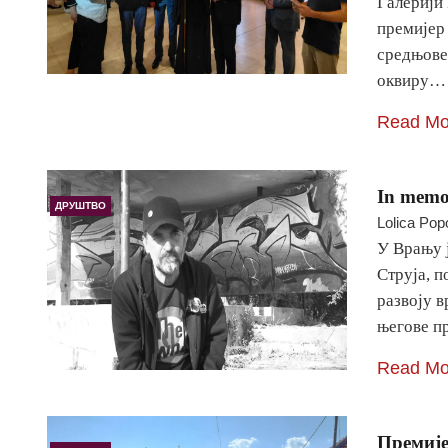
Галерији
премијер
средњовек
оквиру…
Read Mo
In memo
ДРУШТВО
Lolica Pop
У Врању 
Струја, п
развоју в
његове п
Read Mo
Премије