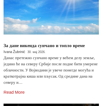
За дане викенда сунчано и топло време
Ivana Žubrinić
30. мај 2026.
Данас претежно сунчано време у већем делу земље,
једино ће на северу Србије после подне бити умерене
облачности. У Војводини је увече понегде могућа и
краткотрајна киша или пљусак. Од средине дана на
северу и…
Read More