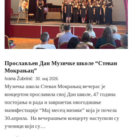
Прослављен Дан Музичке школе “Стеван
Мокрањац”
Ivana Žubrinić
30. мај 2026.
Музичка школа Стеван Мокрањац вечерас је
концертом прославила свој Дан школе, 47 година
постојања и рада и завршетак овогодишње
манифестације “Мај месец мизике” која је почела
30.априла. На вечерашњем концерту наступили су
ученици који су…