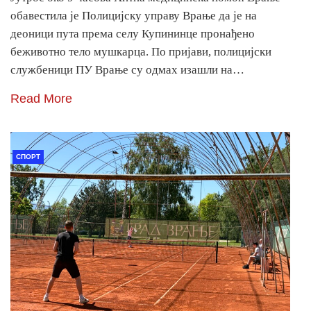
обавестила је Полицијску управу Врање да је на
деоници пута према селу Купининце пронађено
беживотно тело мушкарца. По пријави, полицијски
службеници ПУ Врање су одмах изашли на…
Read More
СПОРТ