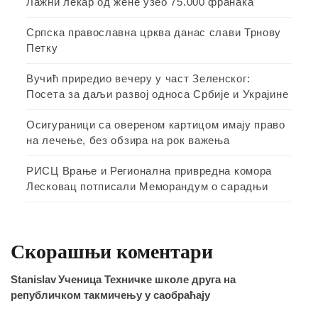
Лажни лекар од жене узео 75.000 франака
Српска православна црква данас слави Трнову
Петку
Вучић приредио вечеру у част Зеленског:
Посета за даљи развој односа Србије и Украјине
Осигураници са овереном картицом имају право
на лечење, без обзира на рок важења
РИСЦ Врање и Регионална привредна комора
Лесковац потписали Меморандум о сарадњи
Скорашњи коментари
Stanislav
Ученица Техничке школе друга на
републичком такмичењу у саобраћају