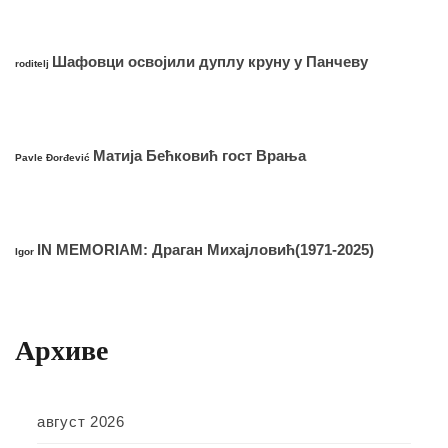
Шафовци освојили дуплу круну у Панчеву
roditelj
Матија Бећковић гост Врања
Pavle Đorđević
IN MEMORIAM: Драган Михајловић(1971-2025)
Igor
Архиве
август 2026