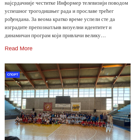
најсрдачније честитке Информер телевизији поводом
успешног трогодишњег рада и прославе трећег
рођендана. За веома кратко време успели сте да
изградите препознатљив визуелни идентитет и
динамичан програм који привлачи велику…
Read More
СПОРТ