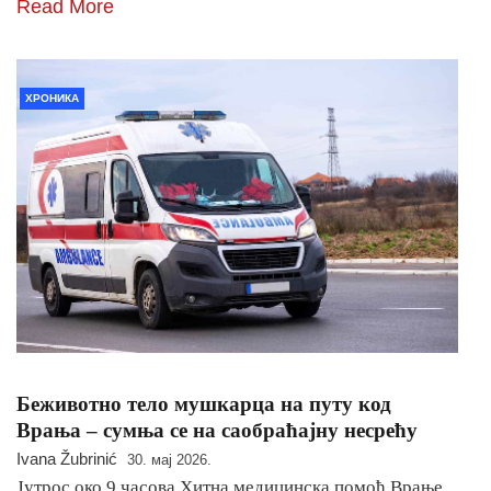
Read More
ХРОНИКА
Беживотно тело мушкарца на путу код
Врања – сумња се на саобраћајну несрећу
Ivana Žubrinić
30. мај 2026.
Јутрос око 9 часова Хитна медицинска помоћ Врање