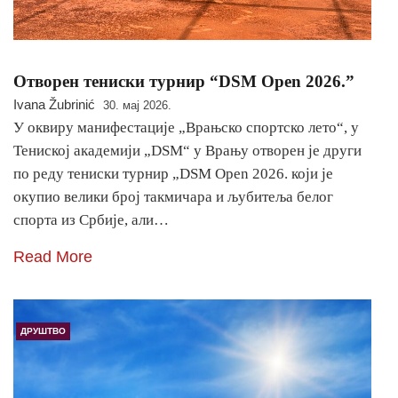
Отворен тениски турнир “DSM Open 2026.”
Ivana Žubrinić
30. мај 2026.
У оквиру манифестације „Врањско спортско лето“, у
Тениској академији „DSM“ у Врању отворен је други
по реду тениски турнир „DSM Open 2026. који је
окупио велики број такмичара и љубитеља белог
спорта из Србије, али…
Read More
ДРУШТВО