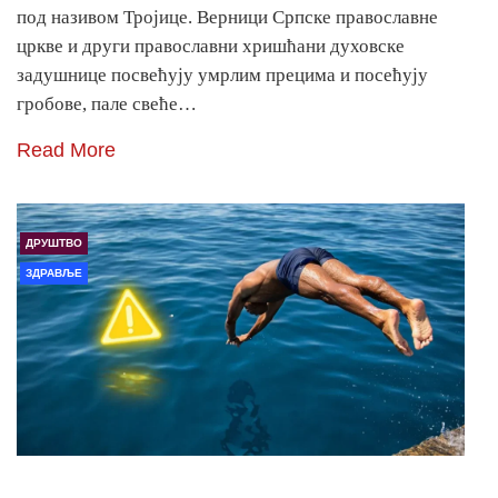
под називом Тројице. Верници Српске православне
цркве и други православни хришћани духовске
задушнице посвећују умрлим прецима и посећују
гробове, пале свеће…
Read More
ДРУШТВО
ЗДРАВЉЕ