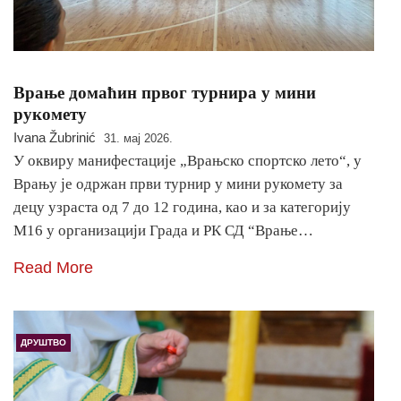
Врање домаћин првог турнира у мини
рукомету
Ivana Žubrinić
31. мај 2026.
У оквиру манифестације „Врањско спортско лето“, у
Врању је одржан први турнир у мини рукомету за
децу узраста од 7 до 12 година, као и за категорију
М16 у организацији Града и РК СД “Врање…
Read More
ДРУШТВО