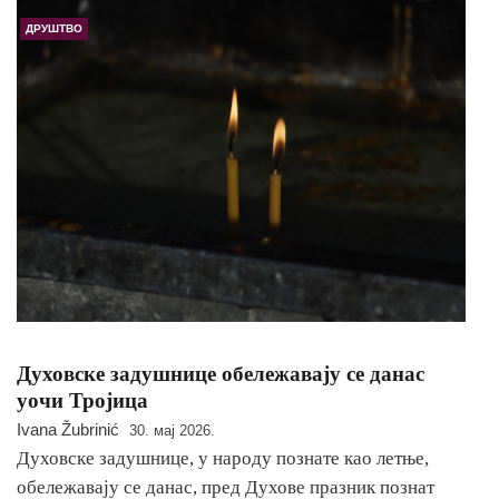
ДРУШТВО
Духовске задушнице обележавају се данас
уочи Тројица
Ivana Žubrinić
30. мај 2026.
Духовске задушнице, у народу познате као летње,
обележавају се данас, пред Духове празник познат