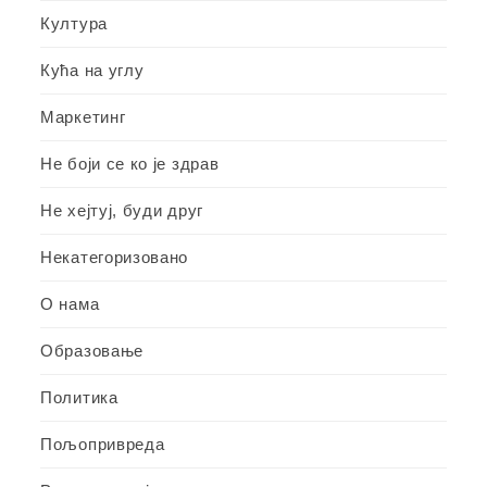
Култура
Кућа на углу
Маркетинг
Не боји се ко је здрав
Не хејтуј, буди друг
Некатегоризовано
О нама
Образовање
Политика
Пољопривреда