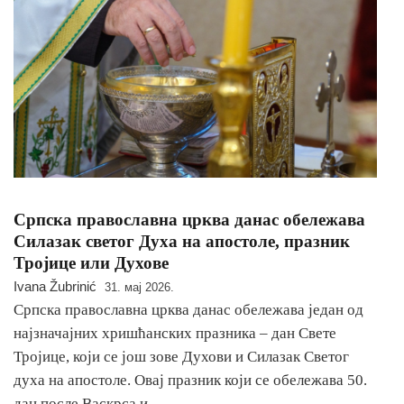
Српска православна црква данас обележава
Силазак светог Духа на апостоле, празник
Тројице или Духове
Ivana Žubrinić
31. мај 2026.
Српска православна црква данас обележава један од
најзначајних хришћанских празника – дан Свете
Тројице, који се још зове Духови и Силазак Светог
духа на апостоле. Овај празник који се обележава 50.
дан после Васкрса и…