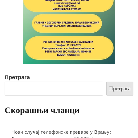
Претрага
Претрага
Скорашњи чланци
Нови случај телефонске преваре у Врању: