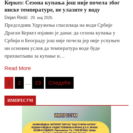
Керкез: Сезона купања још није почела због
ниске температуре, не улазите у воду
Dejan Ristić
29. мај 2026.
Председник Удружења спасилаца на води Србије
Драган Керкез изјавио је данас да сезона купања у
Србији и Београду још није почела јер није успуњен
ни основни услов да температура воде буде
прихватљива за купање и…
Read More
Пагинација
1
2
…
23
Следеће
чланака
ИМПРЕСУМ