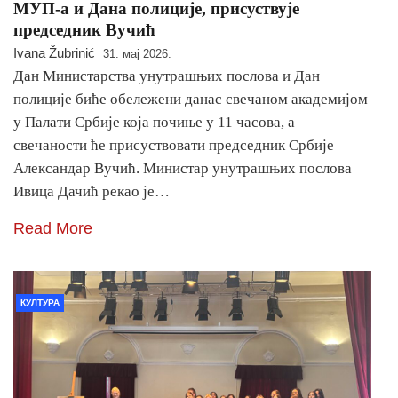
МУП-а и Дана полиције, присуствује
председник Вучић
Ivana Žubrinić
31. мај 2026.
Дан Министарства унутрашњих послова и Дан
полиције биће обележени данас свечаном академијом
у Палати Србије која почиње у 11 часова, а
свечаности ће присуствовати председник Србије
Александар Вучић. Министар унутрашњих послова
Ивица Дачић рекао је…
Read More
КУЛТУРА