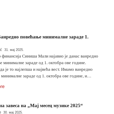
анредно повећање минималне зараде 1.
ić
31. мај 2025.
 финансија Синиша Мали најавио је данас ванредно
 минималне зараде од 1. октобра ове године.
а је то најлепша и највећа вест. Имамо ванредно
 минималне зараде од 1. октобра ове године, и…
re
а завеса на „Мај месец музике 2025“
e
30. мај 2025.