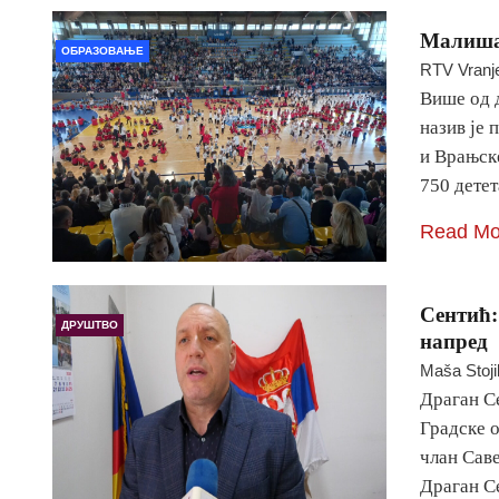
Малиша
ОБРАЗОВАЊЕ
RTV Vranj
Више од 
назив је 
и Врањске
750 детет
Read Mo
Сентић:
ДРУШТВО
напред
Maša Stoji
Драган С
Градске 
члан Сав
Драган С