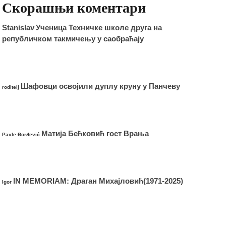
Скорашњи коментари
Stanislav
Ученица Техничке школе друга на
републичком такмичењу у саобраћају
Шафовци освојили дуплу круну у Панчеву
roditelj
Матија Бећковић гост Врања
Pavle Đorđević
IN MEMORIAM: Драган Михајловић(1971-2025)
Igor