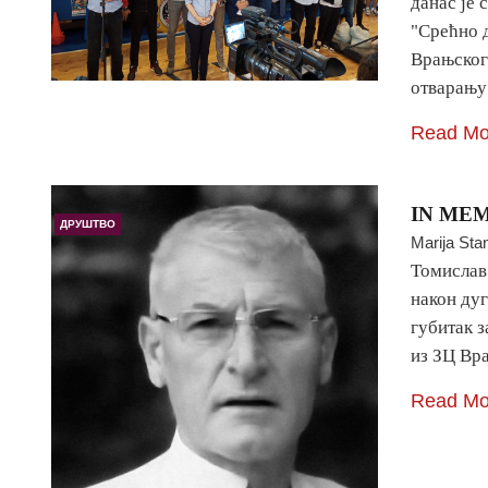
данас је 
"Срећно д
Врањског 
отварањ
Read Mo
IN MEM
ДРУШТВО
Marija Sta
Томислав
након дуг
губитак з
из ЗЦ Вра
Read Mo