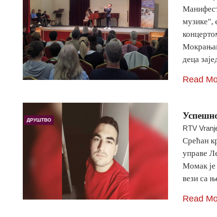
Манифест
музике", 
концерто
Мокрањац
деца зај
Read Mo
Успешно
ДРУШТВО
RTV Vranj
Срећан кр
управе Ле
Момак је
вези са њ
Read Mo