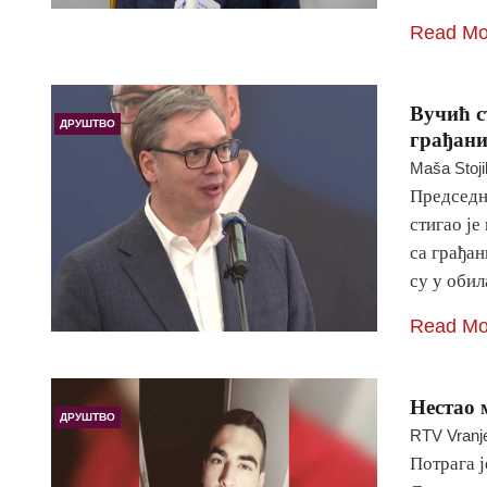
Read Mo
Вучић с
ДРУШТВО
грађан
Maša Stoji
Председн
стигао је
са грађан
су у оби
Read Mo
Нестао 
ДРУШТВО
RTV Vranj
Потрага ј