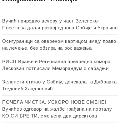
Вучић приредио вечеру у част Зеленског:
Посета за даљи развој односа Србије и Украјине
Осигураници са овереном картицом имају право
на лечење, без обзира на рок важења
РИСЦ Врање и Регионална привредна комора
Лесковац потписали Меморандум о сарадњи
Зеленски стигао у Србију, дочекала га Дубравка
Ђедовић Хандановић
ПОЧЕЛА ЧИСТКА, УСКОРО НОВЕ СМЕНЕ!
Вучићев одговор на жалбе грађана на порталу
КО СИ БРЕ ТИ, смењена два директора