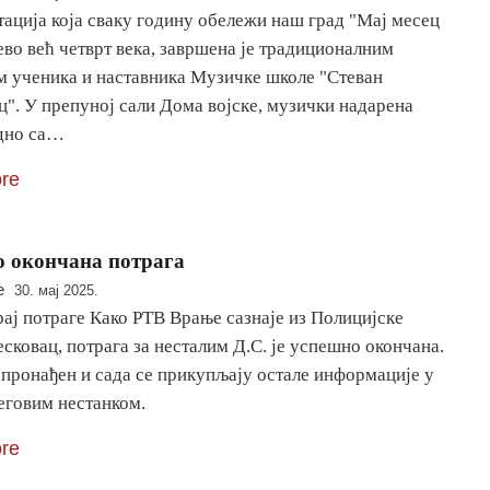
ација која сваку годину обележи наш град "Мај месец
ево већ четврт века, завршена је традиционалним
м ученика и наставника Музичке школе "Стеван
". У препуној сали Дома војске, музички надарена
едно са…
re
 окончана потрага
e
30. мај 2025.
ај потраге Како РТВ Врање сазнаје из Полицијске
сковац, потрага за несталим Д.С. је успешно окончана.
 пронађен и сада се прикупљају остале информације у
еговим нестанком.
re