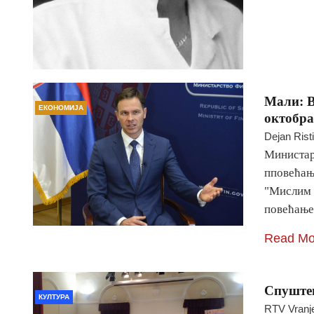
Мали: В
ЕКОНОМИЈА
октобра
Dejan Rist
Министар
пповећање
"Мислим д
повећање
Read Mo
Спуштен
КУЛТУРА
RTV Vranj