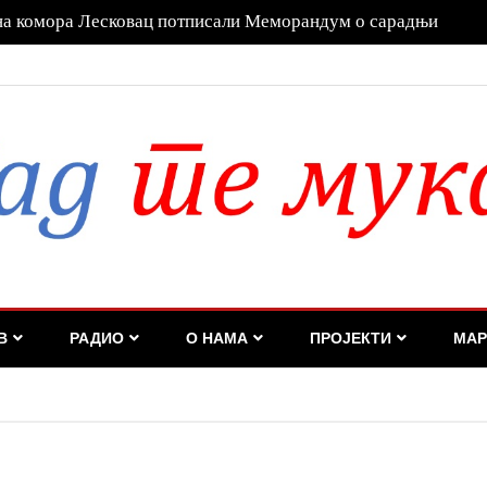
а га Дубравка Ђедовић Хандановић
В
РАДИО
О НАМА
ПРОЈЕКТИ
МАР