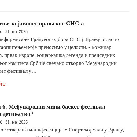
ње за јавност врањског СНС-а
ić
31. мај 2025.
 информисање Градског одбора СНС у Врању огласио
 саопштењем које преносимо у целости. - Божидар
, првак Европе, кошаркашка легенда и председник
ког комитета Србије свечано отворио Међународни
кет фестивал у…
re
 6. Међународни мини баскет фестивал
 детињство“
ić
31. мај 2025.
ног отварања манифестације У Спортској хали у Врању,