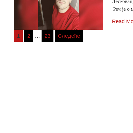
Лесковац 
Реч је о
Read Mo
Пагинација
1
2
…
23
Следеће
чланака