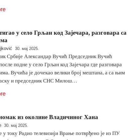
re
тигао у село Грљан код Зајечара, разговара са
има
ljković
30. мај 2025.
ик Србије Александар Вучић Председник Вучић
 после подне у село Грљан код Зајечара где разговара
има. Вучића је дочекао велики број мештана, а са њим
ласку и председник СНС Милош…
re
момак из околине Владичиног Хана
e
30. мај 2025.
е у току Радио телевизији Врање потврђено је из ПУ