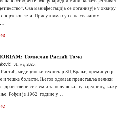
свечано отворен 6. Међународни мини баскет фестивал
етињство". Ова манифестација се организује у оквиру
спортског лета. Присутнима су се на свачаном
у…
re
ORIAM: Томислав Ристић Тома
nković
31. мај 2025.
 Ристић, медицински техничар ЗЦ Врање, преминуо је
е и тешке болести. Његов одлазак представља велики
а здравствени систем и за целу локалну заједницу, кажу
ње. Рођен је 1962. године у…
re