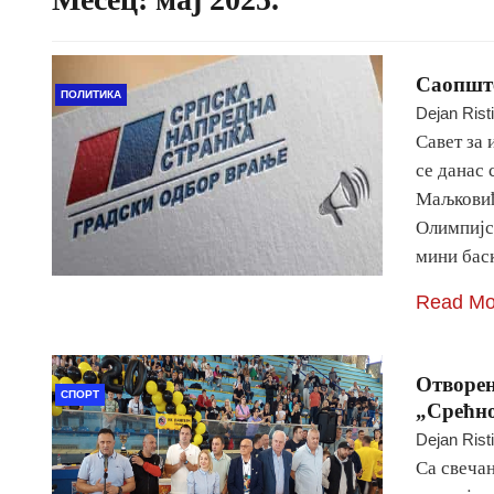
Саопште
ПОЛИТИКА
Dejan Rist
Савет за
се данас
Маљковић
Олимпијс
мини бас
Read Mo
Отворен
СПОРТ
„Срећно
Dejan Rist
Са свеча