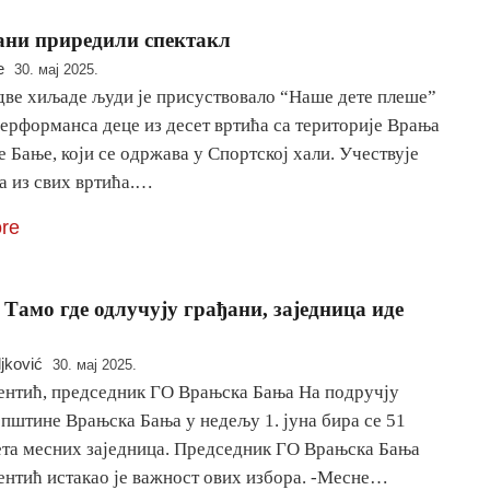
ни приредили спектакл
e
30. мај 2025.
две хиљаде људи је присуствовало “Наше дете плеше”
перформанса деце из десет вртића са територије Врања
 Бање, који се одржава у Спортској хали. Учествује
а из свих вртића.…
re
 Тамо где одлучују грађани, заједница иде
ljković
30. мај 2025.
ентић, председник ГО Врањска Бања На подручју
општине Врањска Бања у недељу 1. јуна бира се 51
ета месних заједница. Председник ГО Врањска Бања
ентић истакао је важност ових избора. -Месне…