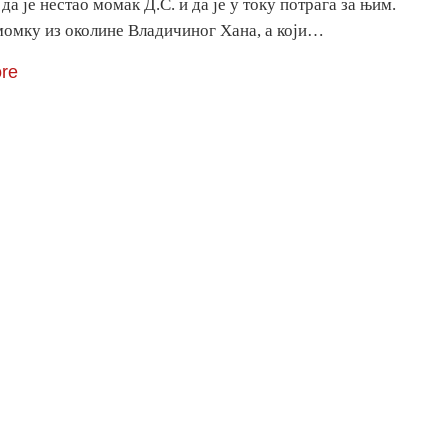
да је нестао момак Д.С. и да је у току потрага за њим.
 момку из околине Владичиног Хана, а који…
re