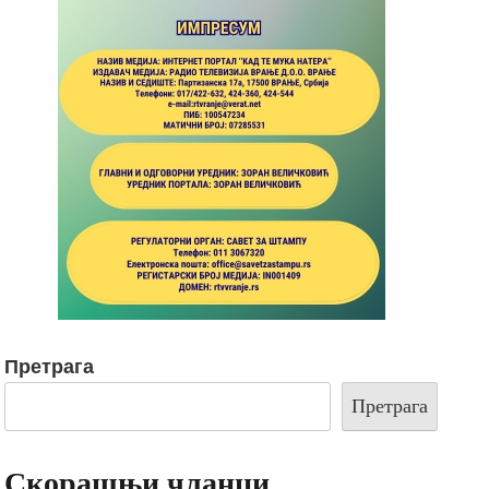
Претрага
Претрага
Скорашњи чланци