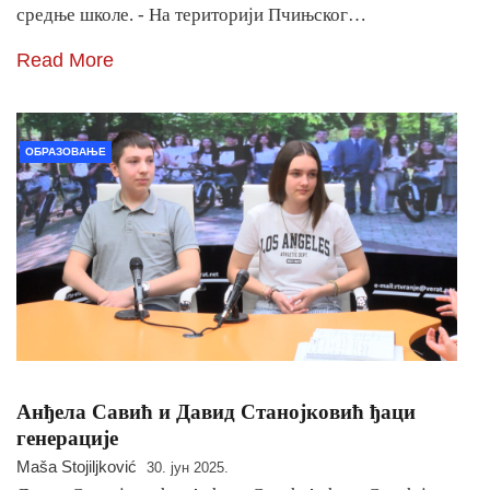
средње школе. - На територији Пчињског…
Read More
ОБРАЗОВАЊЕ
Анђела Савић и Давид Станојковић ђаци
генерације
Maša Stojiljković
30. јун 2025.