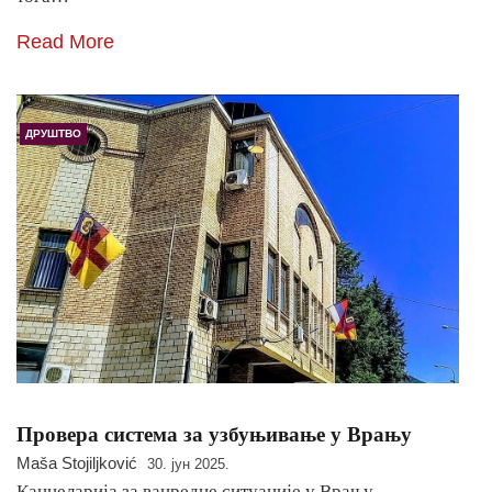
Read More
ДРУШТВО
Провера система за узбуњивање у Врању
Maša Stojiljković
30. јун 2025.
Канцеларија за ванредне ситуације у Врању