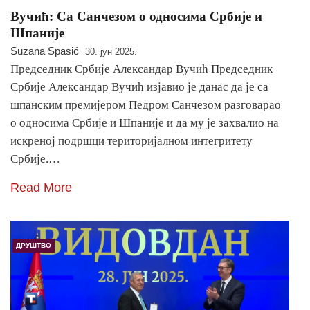
Вучић: Са Санчезом о односима Србије и
Шпаније
Suzana Spasić
30. јун 2025.
Председник Србије Александар Вучић Председник
Србије Александар Вучић изјавио је данас да је са
шпанским премијером Педром Санчезом разговарао
о односима Србије и Шпаније и да му је захвалио на
искреној подршци територијалном интегритету
Србије.…
Read More
ДРУШТВО