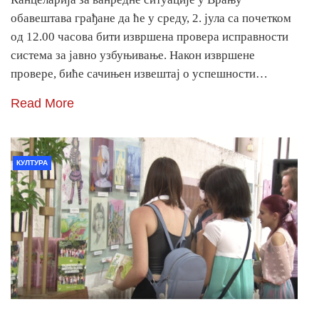
обавештава грађане да ће у среду, 2. јула са почетком
од 12.00 часова бити извршена провера исправности
система за јавно узбуњивање. Након извршене
провере, биће сачињен извештај о успешности…
Read More
КУЛТУРА