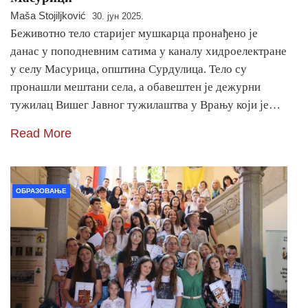
Maša Stojiljković
30. јун 2025.
Беживотно тело старијег мушкарца пронађено је
данас у поподневним сатима у каналу хидроелектране
у селу Масурица, општина Сурдулица. Тело су
пронашли мештани села, а обавештен је дежурни
тужилац Вишег Јавног тужилаштва у Врању који је…
Read More
ОБРАЗОВАЊЕ