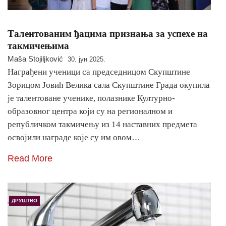
Талентованим ђацима признања за успехе на
такмичењима
Maša Stojiljković
30. јун 2025.
Награђени ученици са председницом Скупштине
Зорицом Јовић Велика сала Скупштине Града окупила
је талентоване ученике, полазнике Културно-
образовног центра који су на регионалном и
републичком такмичењу из 14 наставних предмета
освојили награде које су им овом…
Read More
ДРУШТВО