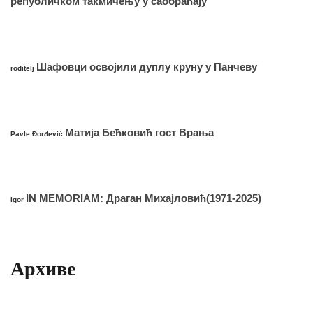
републичком такмичењу у саобраћају
Шафовци освојили дуплу круну у Панчеву
roditelj
Матија Бећковић гост Врања
Pavle Đorđević
IN MEMORIAM: Драган Михајловић(1971-2025)
Igor
Архиве