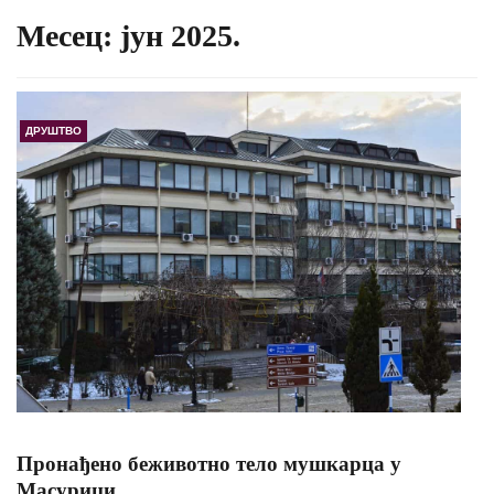
Месец:
јун 2025.
ДРУШТВО
Пронађено беживотно тело мушкарца у
Масурици