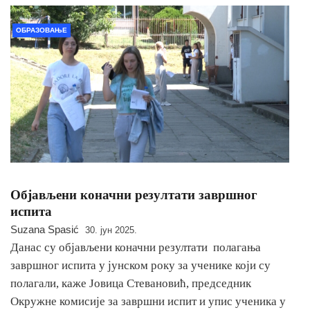
ОБРАЗОВАЊЕ
Објављени коначни резултати завршног
испита
Suzana Spasić
30. јун 2025.
Данас су објављени коначни резултати полагања
завршног испита у јунском року за ученике који су
полагали, каже Јовица Стевановић, председник
Окружне комисије за завршни испит и упис ученика у