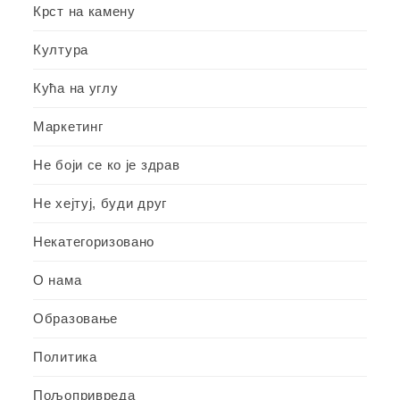
Крст на камену
Култура
Кућа на углу
Маркетинг
Не боји се ко је здрав
Не хејтуј, буди друг
Некатегоризовано
О нама
Образовање
Политика
Пољопривреда