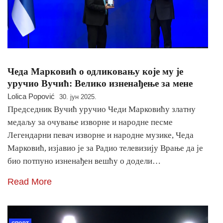
Чеда Марковић о одликовању које му је
уручио Вучић: Велико изненађење за мене
Lolica Popović
30. јун 2025.
Председник Вучић уручио Чеди Марковићу златну
медаљу за очување изворне и народне песме
Легендарни певач изворне и народне музике, Чеда
Марковић, изјавио је за Радио телевизију Врање да је
био потпуно изненађен вешћу о додели…
Read More