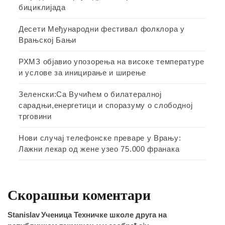
бициклијада
Десети Међународни фестивал фолклора у
Врањској Бањи
РХМЗ објавио упозорења на високе температуре
и услове за иницирање и ширење
Зеленски:Са Вучићем о билатералној
сарадњи,енергетици и споразуму о слободној
трговини
Нови случај телефонске преваре у Врању:
Лажни лекар од жене узео 75.000 франака
Скорашњи коментари
Stanislav
Ученица Техничке школе друга на