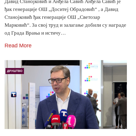
Давид Станојковић и Анђела Савић Анђела Савић је
ђак генерације ОШ „Доситеј Обрадовић“ , а Давид
Станојковић ђак генерације ОШ „Светозар
Марковић“. За свој труд и залагање добили су награде
од Града Врања и истичу…
Read More
ДРУШТВО