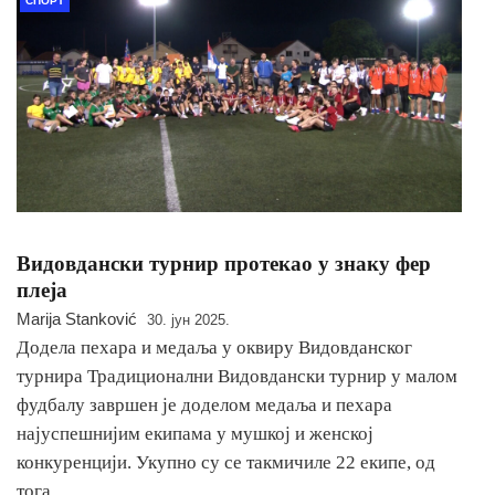
СПОРТ
Видовдански турнир протекао у знаку фер
плеја
Marija Stanković
30. јун 2025.
Додела пехара и медаља у оквиру Видовданског
турнира Традиционални Видовдански турнир у малом
фудбалу завршен је доделом медаља и пехара
најуспешнијим екипама у мушкој и женској
конкуренцији. Укупно су се такмичиле 22 екипе, од
тога…