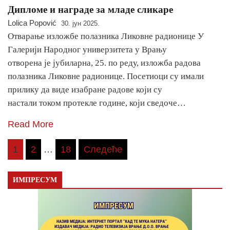
Дипломе и награде за младе сликаре
Lolica Popović
30. јун 2025.
Отварање изложбе полазника Ликовне радионице У
Галерији Народног универзитета у Врању
отворена је јубиларна, 25. по реду, изложба радова
полазника Ликовне радионице. Посетиоци су имали
прилику да виде изабране радове који су
настали током протекле године, који сведоче…
Read More
Пагинација
1
2
…
18
Следеће
чланака
ИМПРЕСУМ