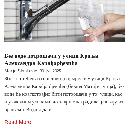
Без воде потрошачи у улици Краља
Александра Карађорђевића
Marija Stanković
30. јун 2025.
Због оштећења на водоводној мрежи у улици Краља
Александра Карађорђевића (бивша Матије Гупца), без
воде ће краткотрајно бити потрошачи у тој улици, као
и у околним улицама, до завршетка радова, јављају из
врањског Водовода и…
Read More