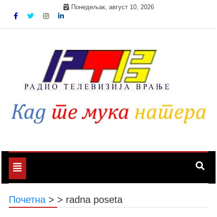
Skip
Понедељак, август 10, 2026
to
content
Toggle
navigation
Почетна
>
>
radna poseta