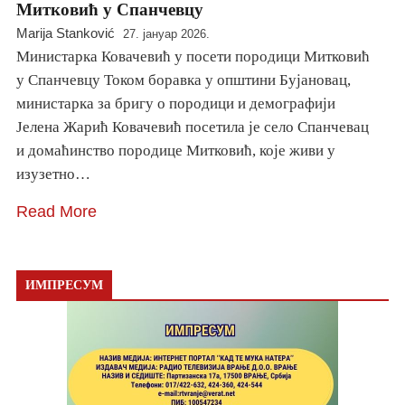
Митковић у Спанчевцу
Marija Stanković
27. јануар 2026.
Министарка Ковачевић у посети породици Митковић
у Спанчевцу Током боравка у општини Бујановац,
министарка за бригу о породици и демографији
Јелена Жарић Ковачевић посетила је село Спанчевац
и домаћинство породице Митковић, које живи у
изузетно…
Read More
ИМПРЕСУМ