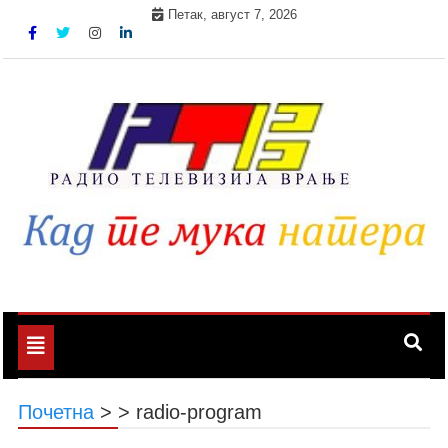
Skip
Петак, август 7, 2026
to
content
Toggle
navigation
Почетна
>
>
radio-program