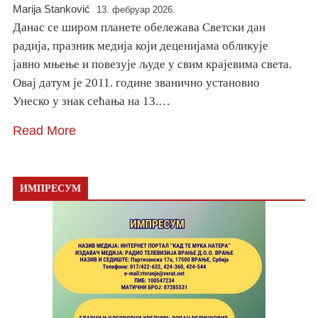
Marija Stanković
13. фебруар 2026.
Данас се широм планете обележава Светски дан
радија, празник медија који деценијама обликује
јавно мњење и повезује људе у свим крајевима света.
Овај датум је 2011. године званично установио
Унеско у знак сећања на 13.…
Read More
ИМПРЕСУМ