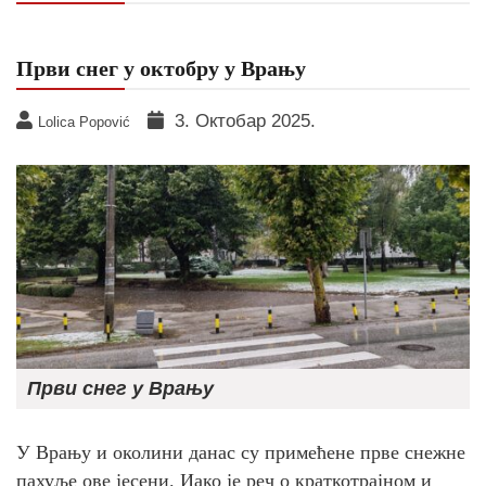
Први снег у октобру у Врању
3. Октобар 2025.
Lolica Popović
Први снег у Врању
У Врању и околини данас су примећене прве снежне
пахуље ове јесени. Иако је реч о краткотрајном и