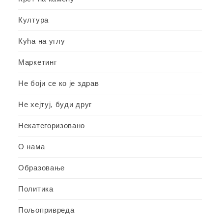
Култура
Кућа на углу
Маркетинг
Не боји се ко је здрав
Не хејтуј, буди друг
Некатегоризовано
О нама
Образовање
Политика
Пољопривреда