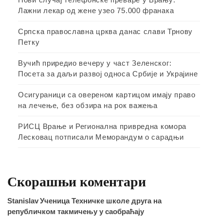
Лажни лекар од жене узео 75.000 франака
Српска православна црква данас слави Трнову
Петку
Вучић приредио вечеру у част Зеленског:
Посета за даљи развој односа Србије и Украјине
Осигураници са овереном картицом имају право
на лечење, без обзира на рок важења
РИСЦ Врање и Регионална привредна комора
Лесковац потписали Меморандум о сарадњи
Скорашњи коментари
Stanislav
Ученица Техничке школе друга на
републичком такмичењу у саобраћају