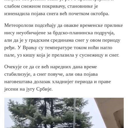
слабом снежном покривачу, становнике је
изненадила појава снега већ почетком октобра.
Метеоролози подсећају да овакве временске прилике
нису неуобичајене за брдско-планинска подручја,
али да је у градским срединама снег у овом периоду
ређи. У Врању су температуре током ноћи нагло
пале, уз кишу која је прелазила у суснежицу и снег.
Очекује се да се већ наредних дана време
стабилизује, а снег повуче, али ова појава
наговештава долазак хладнијег периода и праве
јесени на југу Србије.