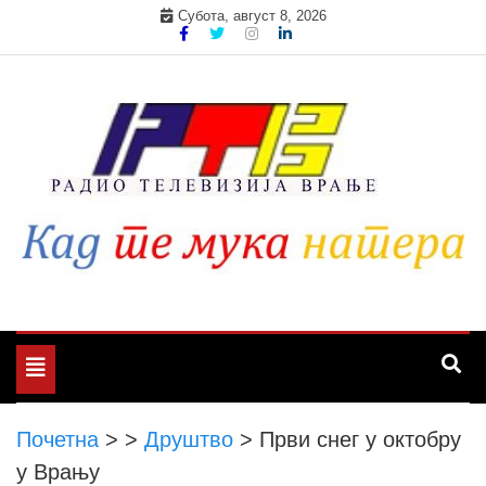
Skip
Субота, август 8, 2026
to
content
Toggle
navigation
Почетна
>
>
Друштво
>
Први снег у октобру
у Врању