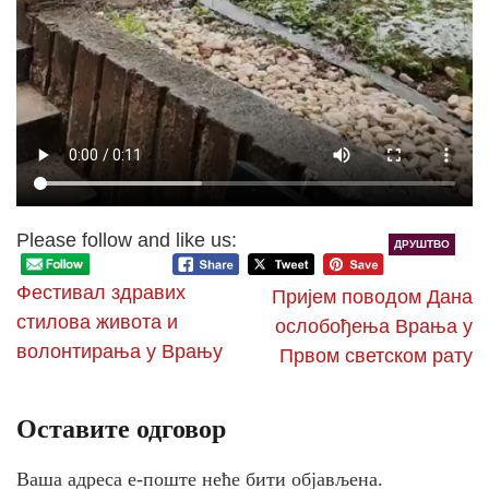
Please follow and like us:
ДРУШТВО
Фестивал здравих
Пријем поводом Дана
стилова живота и
ослобођења Врања у
волонтирања у Врању
Првом светском рату
Оставите одговор
Ваша адреса е-поште неће бити објављена.