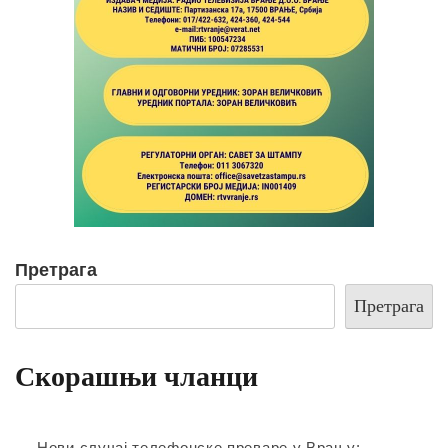
Претрага
Претрага
Скорашњи чланци
Нови случај телефонске преваре у Врању: