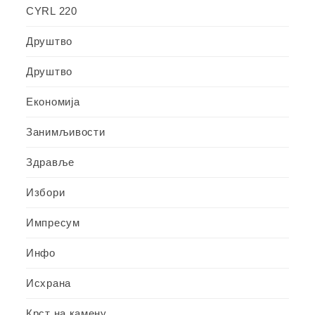
CYRL 220
Друштво
Друштво
Економија
Занимљивости
Здравље
Избори
Импресум
Инфо
Исхрана
Крст на камену