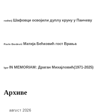
Шафовци освојили дуплу круну у Панчеву
roditelj
Матија Бећковић гост Врања
Pavle Đorđević
IN MEMORIAM: Драган Михајловић(1971-2025)
Igor
Архиве
август 2026