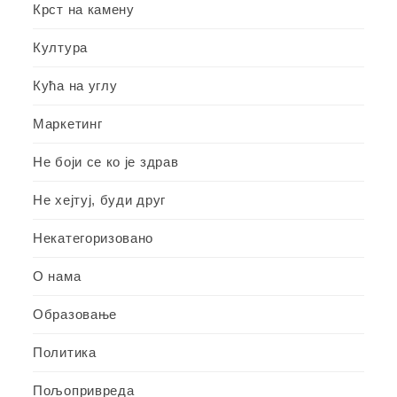
Крст на камену
Култура
Кућа на углу
Маркетинг
Не боји се ко је здрав
Не хејтуј, буди друг
Некатегоризовано
О нама
Образовање
Политика
Пољопривреда