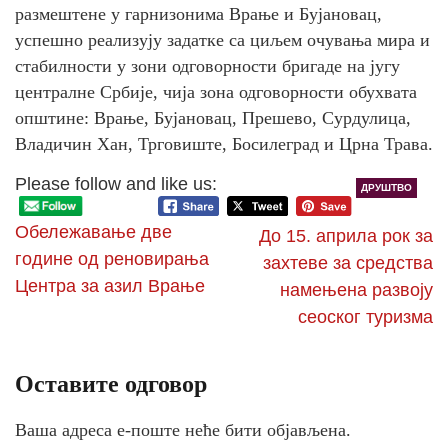
размештене у гарнизонима Врање и Бујановац,
успешно реализују задатке са циљем очувања мира и
стабилности у зони одговорности бригаде на југу
централне Србије, чија зона одговорности обухвата
општине: Врање, Бујановац, Прешево, Сурдулица,
Владичин Хан, Трговиште, Босилеград и Црна Трава.
Please follow and like us:
ДРУШТВО
Обележавање две
До 15. априла рок за
године од реновирања
захтеве за средства
Центра за азил Врање
намењена развоју
сеоског туризма
Оставите одговор
Ваша адреса е-поште неће бити објављена.