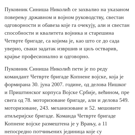
Пуковник Синиша Николић се захвалио на указаном
поверењу државном и војном руководству, свестан
одговорности и обавеза које га очекују, али и свестан
способности и квалитета војника и старешина
Четврте бригаде, са којима је, као што се до сада
уверио, сваки задатак извршив и циљ остварив,
крајње професионално и одговорно.
Пуковник Синиша Николић пети је по реду
командант Четврте бригаде Копнене војске, која је
формирана 30. јуна 2007. године, од делова Нишког
и Приштинског корпуса Војске Србије, већином, пре
свега од 78. моторизоване бригаде, али и делова 549.
моторизоване, 243. механизоване и 52. мешовите
атиљеријске бригаде. Команда Четврте бригаде
Копнене војске размештена је у Врању, а 11
непосредно потчињених јединица које су