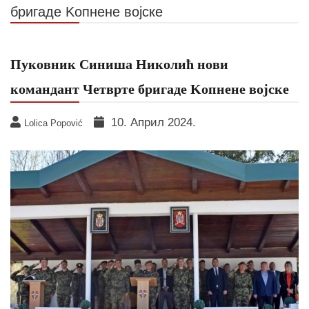
бригаде Kопнене војске
Пуковник Синиша Николић нови
командант Четврте бригаде Kопнене војске
10. Април 2024.
Lolica Popović