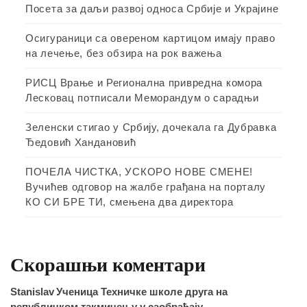
Посета за даљи развој односа Србије и Украјине
Осигураници са овереном картицом имају право
на лечење, без обзира на рок важења
РИСЦ Врање и Регионална привредна комора
Лесковац потписали Меморандум о сарадњи
Зеленски стигао у Србију, дочекала га Дубравка
Ђедовић Хандановић
ПОЧЕЛА ЧИСТКА, УСКОРО НОВЕ СМЕНЕ!
Вучићев одговор на жалбе грађана на порталу
КО СИ БРЕ ТИ, смењена два директора
Скорашњи коментари
Stanislav
Ученица Техничке школе друга на
републичком такмичењу у саобраћају