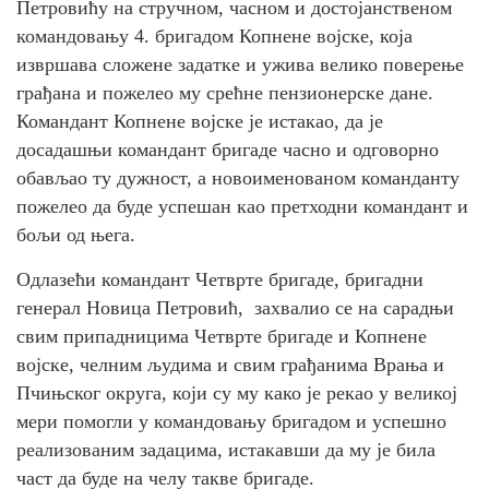
Петровићу на стручном, часном и достојанственом
командовању 4. бригадом Копнене војске, која
извршава сложене задатке и ужива велико поверење
грађана и пожелео му срећне пензионерске дане.
Командант Копнене војске је истакао, да је
досадашњи командант бригаде часно и одговорно
обављао ту дужност, а новоименованом команданту
пожелео да буде успешан као претходни командант и
бољи од њега.
Одлазећи командант Четврте бригаде, бригадни
генерал Новица Петровић, захвалио се на сарадњи
свим припадницима Четврте бригаде и Копнене
војске, челним људима и свим грађанима Врања и
Пчињског округа, који су му како је рекао у великој
мери помогли у командовању бригадом и успешно
реализованим задацима, истакавши да му је била
част да буде на челу такве бригаде.