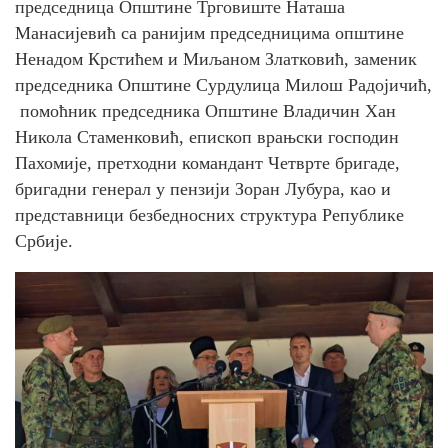
председница Општине Трговиште Наташа
Манасијевић са ранијим председницима општине
Ненадом Крстићем и Миљаном Златковић, заменик
председника Општине Сурдулица Милош Радојичић,
помоћник председника Општине Владичин Хан
Никола Стаменковић, епископ врањски господин
Пахомије, претходни командант Четврте бригаде,
бригадни генерал у пензији Зоран Лубура, као и
представници безбедносних структура Републике
Србије.