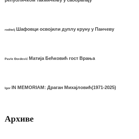
Шафовци освојили дуплу круну у Панчеву
roditelj
Матија Бећковић гост Врања
Pavle Đorđević
IN MEMORIAM: Драган Михајловић(1971-2025)
Igor
Архиве