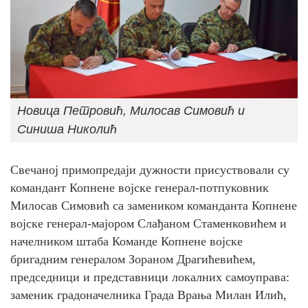
Новица Петровић, Милосав Симовић и
Синиша Николић
Свечаној примопредаји дужности присуствовали су
командант Копнене војске генерал-потпуковник
Милосав Симовић са замеником команданта Копнене
војске генерал-мајором Слађаном Стаменковићем и
начелником штаба Команде Копнене војске
бригадним генералом Зораном Драгићевићем,
председници и представници локалних самоуправа:
заменик градоначелника Града Врања Милан Илић,