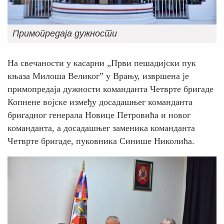
Примопредаја дужности
На свечаности у касарни „Први пешадијски пук
књаза Милоша Великог” у Врању, извршена je
примопредаја дужности команданта Четврте бригаде
Копнене војске између досадашњег команданта
бригадног генерала Новице Петровића и новог
команданта, а досадашњег заменика команданта
Четврте бригаде, пуковника Синише Николића.