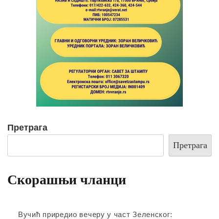
Претрага
Претрага
Скорашњи чланци
Вучић приредио вечеру у част Зеленског: