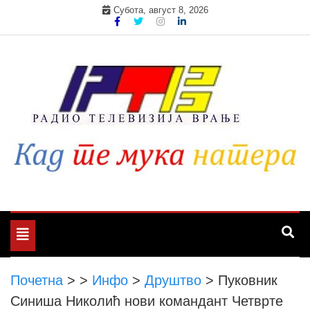
Skip
Субота, август 8, 2026
to
content
Toggle
navigation
Почетна
>
>
Инфо
>
Друштво
>
Пуковник
Синиша Николић нови командант Четврте