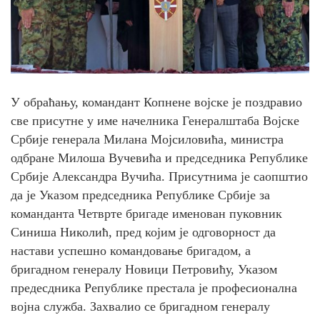
У обраћању, командант Копнене војске је поздравио
све присутне у име начелника Генералштаба Војске
Србије генерала Милана Мојсиловића, министра
одбране Милоша Вучевића и председника Републике
Србије Александра Вучића. Присутнима је саопштио
да је Указом председника Републике Србије за
команданта Четврте бригаде именован пуковник
Синиша Николић, пред којим је одговорност да
настави успешно командовање бригадом, а
бригадном генералу Новици Петровићу, Указом
предесдника Републике престала је професионална
војна служба. Захвалио се бригадном генералу