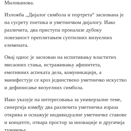
Милованова.
Изложба ,,Дијалог симбола и портрета“ заснована је
на сусрету поетика и уметничком дијалогу. Иако
различита, два приступа проналазе дубоку
повезаност преплитањем суптилних визуелних
елемената.
Овај однос је заснован на испитивању властитих
мисаоних стања, истраживању афинитета,
емотивних аспеката дела, комуникацији, а
манифестује се кроз јединствено уметничко искуство
и дефинисање визуелних симбола.
Иако указује на интересовања за универзалне теме,
синергија између два различита уметничка израза
открива и оснажује индивидуалне уметничке ставове
и концепте, отвара простор за иновације и другачија
тумачења.