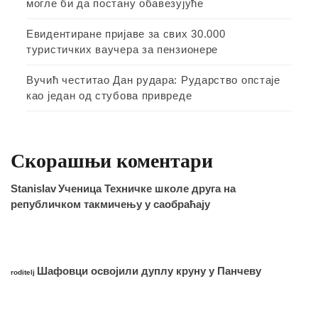
могле би да постану обавезујуће
Евидентиране пријаве за свих 30.000
туристичких ваучера за пензионере
Вучић честитао Дан рудара: Рударство опстаје
као један од стубова привреде
Скорашњи коментари
Stanislav
Ученица Техничке школе друга на
републичком такмичењу у саобраћају
Шафовци освојили дуплу круну у Панчеву
roditelj