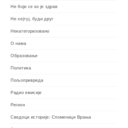
Не боји се ко је здрав
Не хејтуј, буди друг
Некатегоризовано
О нама
Образовање
Политика
Пољопривреда
Радио емисије
Регион
Сведоци историје: Споменици Врања