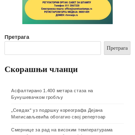
Претрага
Претрага
Скорашњи чланци
Асфалтирано 1.400 метара стаза на
Бунушевачком гробљу
„Севдах“ уз подршку кореографа Дејана
Милисављевића обогатио свој репертоар
Смернице за рад на високим температурама