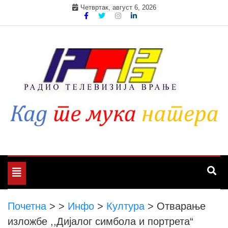
Skip
Четвртак, август 6, 2026
to
content
Toggle
navigation
Почетна
>
>
Инфо
>
Култура
>
Отварање
изложбе ,,Дијалог симбола и портрета“