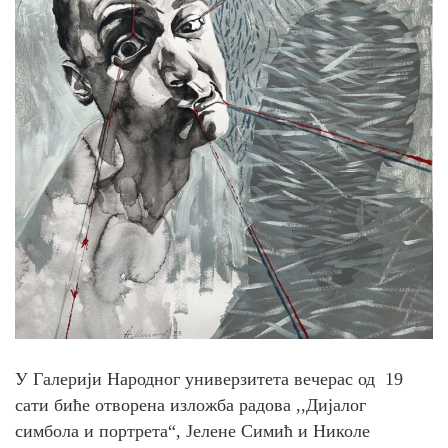
У Галерији Народног универзитета вечерас од 19
сати биће отворена изложба радова ,,Дијалог
симбола и портрета“, Јелене Симић и Николе