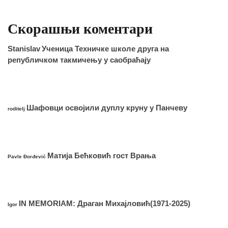
Скорашњи коментари
Stanislav
Ученица Техничке школе друга на
републичком такмичењу у саобраћају
Шафовци освојили дуплу круну у Панчеву
roditelj
Матија Бећковић гост Врања
Pavle Đorđević
IN MEMORIAM: Драган Михајловић(1971-2025)
Igor