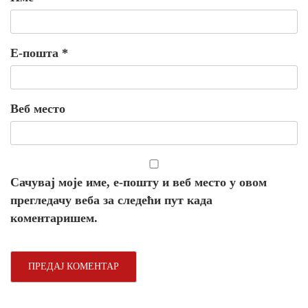
Е-пошта
*
Веб место
Сачувај моје име, е-пошту и веб место у овом
прегледачу веба за следећи пут када
коментаришем.