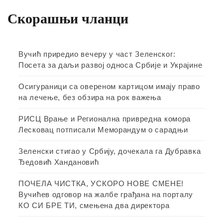
Скорашњи чланци
Вучић приредио вечеру у част Зеленског:
Посета за даљи развој односа Србије и Украјине
Осигураници са овереном картицом имају право
на лечење, без обзира на рок важења
РИСЦ Врање и Регионална привредна комора
Лесковац потписали Меморандум о сарадњи
Зеленски стигао у Србију, дочекала га Дубравка
Ђедовић Хандановић
ПОЧЕЛА ЧИСТКА, УСКОРО НОВЕ СМЕНЕ!
Вучићев одговор на жалбе грађана на порталу
КО СИ БРЕ ТИ, смењена два директора