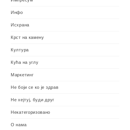
Инфо
Исхрана
Крст на камену
Култура
Кућа на углу
Маркетинг
Не боји се ко је здрав
Не хејтуј, буди друг
Некатегоризовано
О нама