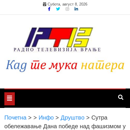
Skip
Субота, август 8, 2026
to
content
Toggle
navigation
Почетна
>
>
Инфо
>
Друштво
>
Сутра
обележавање Дана победе над фашизмом у