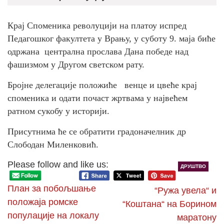
Крај Споменика револуцији на платоу испред
Педагошког факултета у Врању, у суботу 9. маја биће
одржана централна прослава Дана победе над
фашизмом у Другом светском рату.
Бројне делегације положиће венце и цвеће крај
споменика и одати почаст жртвама у највећем
ратном сукобу у историји.
Присутнима ће се обратити градоначелник др
Слободан Миленковић.
Please follow and like us:
ДРУШТВО
План за побољшање
“Ружа увела“ и
положаја ромске
“Коштана“ на Борином
популације на локалу
маратону