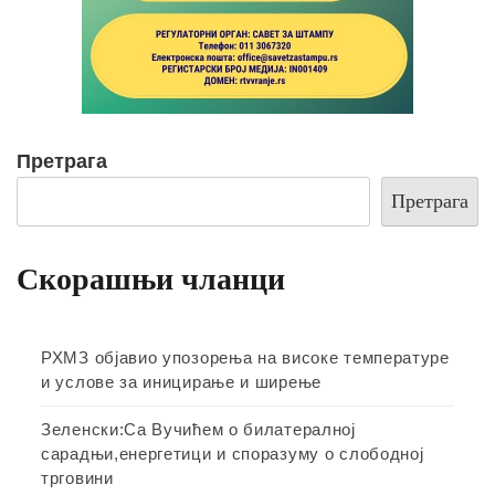
Претрага
Претрага
Скорашњи чланци
РХМЗ објавио упозорења на високе температуре
и услове за иницирање и ширење
Зеленски:Са Вучићем о билатералној
сарадњи,енергетици и споразуму о слободној
трговини