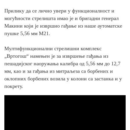
Прилику да се лично увери у функционалност и
могућности стрелишта имао је и бригадни генерал
Макини који је извршио гађање из наше аутоматске
пушке 5,56 мм М21.
Мултифункционални стрелишни комплекс
„Вртогош“ намењен је за извршење гађања из
пешадијског наоружања калибра од 5,56 мм до 12,7
мм, као и за гађања из митраљеза са борбених и
оклопних борбених возила у колони са застанка и у
покрету.