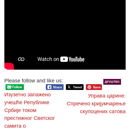
Please follow and like us:
ДРУШТВО
Изузетно запажено
Управа царине:
учешће Републике
Спречено кријумчарење
Србије током
скупоцених сатова
престижног Светског
самита о