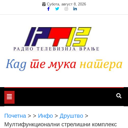
Skip
Субота, август 8, 2026
to
content
Toggle
navigation
Почетна
>
>
Инфо
>
Друштво
>
Мултифункционални стрелишни комплекс