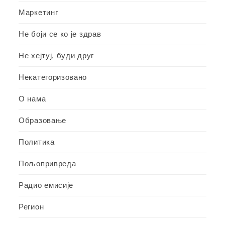
Маркетинг
Не боји се ко је здрав
Не хејтуј, буди друг
Некатегоризовано
О нама
Образовање
Политика
Пољопривреда
Радио емисије
Регион