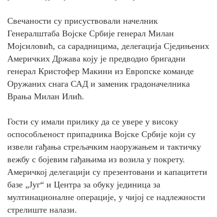
Свечаности су присуствовали начелник
Генералштаба Војске Србије генерал Милан
Мојсиловић, са сарадницима, делегација Сједињених
Америчких Држава коју је предводио бригадни
генерал Кристофер Макини из Европске команде
Оружаних снага САД и заменик градоначелника
Врања Милан Илић.
Гости су имали прилику да се увере у високу
оспособљеност припадника Војске Србије који су
извели гађања стрељачким наоружањем и тактичку
вежбу с бојевим гађањима из возила у покрету.
Америчкој делегацији су презентовани и капацитети
базе „Југ“ и Центра за обуку јединица за
мултинационалне операције, у чијој се надлежности
стрелиште налази.