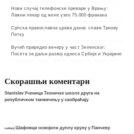
Нови случај телефонске преваре у Врању:
Лажни лекар од жене узео 75.000 франака
Српска православна црква данас слави Трнову
Петку
Вучић приредио вечеру у част Зеленског:
Посета за даљи развој односа Србије и Украјине
Скорашњи коментари
Stanislav
Ученица Техничке школе друга на
републичком такмичењу у саобраћају
Шафовци освојили дуплу круну у Панчеву
roditelj