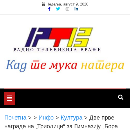
Skip
Недеља, август 9, 2026
to
content
Toggle
navigation
Почетна
>
>
Инфо
>
Култура
>
Две прве
награде на „Триолици“ за Гимназију „Бора