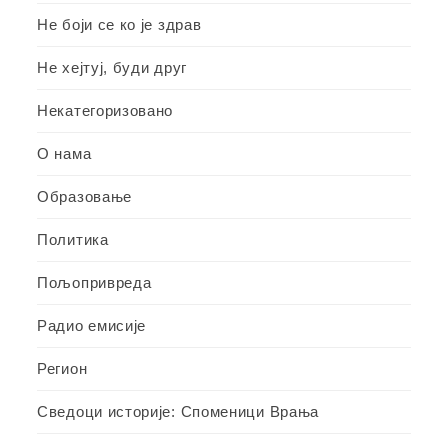
Не боји се ко је здрав
Не хејтуј, буди друг
Некатегоризовано
О нама
Образовање
Политика
Пољопривреда
Радио емисије
Регион
Сведоци историје: Споменици Врања