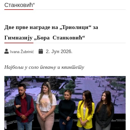
Станковић“
Две прве награде на „Триолици“ за
Гимназију „Бора Станковић“
2. Јун 2026.
Ivana Žubrinić
Најбољи у соло певању и квинтету