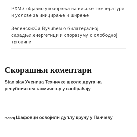
РХМЗ објавио упозорења на високе температуре
и услове за иницирање и ширење
Зеленски:Са Вучићем о билатералној
сарадњи,енергетици и споразуму о слободној
трговини
Скорашњи коментари
Stanislav
Ученица Техничке школе друга на
републичком такмичењу у саобраћају
Шафовци освојили дуплу круну у Панчеву
roditelj