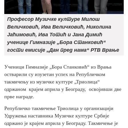
Професор Музичке културе Милош
Величковић, Ива Величковић, Николина
Јаћимовић, Ива Тотић и Јана Димић
ученице Гимназије „Бора Станковић“
гости емисије „Дан пред нама“ РТВ Врање
Ученици Гимназије „Бора Станковић“ из Врања
остварили су изузетан успех на Републичком
такмичењу из музичке културе „Триолица“
одржаном крајем априла у Београду, освојивши две
прве награде.
Републичко такмичење Триолица у организацији
Удружења наставника Музичке културе Србије
одржано је крајем априла у Београду. Такмичење је