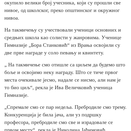
окупило велики број учесника, који су прошли све
нивое, од школског, преко општинског и окружног
нивоа.
На такмичењу су учествовали ученици основних и
средњих школа као солисти у жанровима. Ученице
Гимназије „Бора Станковић“ из Врања освојили су
две прве награде у соло певању и квинтету.
„ На такмичење смо отишле са циљем да будемо што
боље и освојимо неку награду. Што се тиче првог
места очекивале јесмо, надале се нисмо, али нам је
то био циљ“, рекла је Ива Величковић ученица
Гимназије.
„Спремале смо се пар недеља. Пребродиле смо трему.
Конкуренција је била јача, али уз подршку
професора, пребродиле смо све и израдовале се
првом месту“, рекла је Николина Јаћимовић,