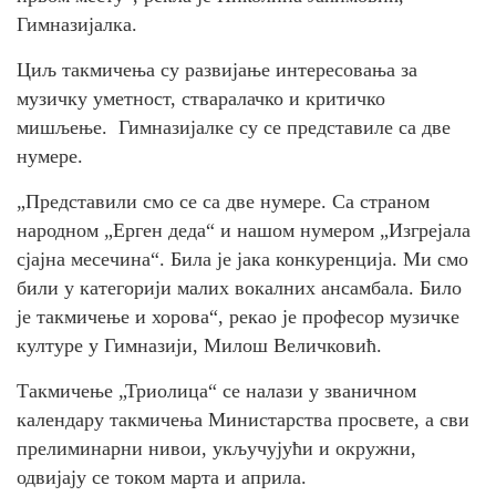
Гимназијалка.
Циљ такмичења су развијање интересовања за
музичку уметност, стваралачко и критичко
мишљење. Гимназијалке су се представиле са две
нумере.
„Представили смо се са две нумере. Са страном
народном „Ерген деда“ и нашом нумером „Изгрејала
сјајна месечина“. Била је јака конкуренција. Ми смо
били у категорији малих вокалних ансамбала. Било
је такмичење и хорова“, рекао је професор музичке
културе у Гимназији, Милош Величковић.
Такмичење „Триолица“ се налази у званичном
календару такмичења Министарства просвете, а сви
прелиминарни нивои, укључујући и окружни,
одвијају се током марта и априла.