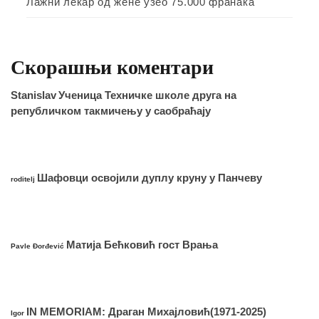
Лажни лекар од жене узео 75.000 франака
Скорашњи коментари
Stanislav
Ученица Техничке школе друга на
републичком такмичењу у саобраћају
Шафовци освојили дуплу круну у Панчеву
roditelj
Матија Бећковић гост Врања
Pavle Đorđević
IN MEMORIAM: Драган Михајловић(1971-2025)
Igor