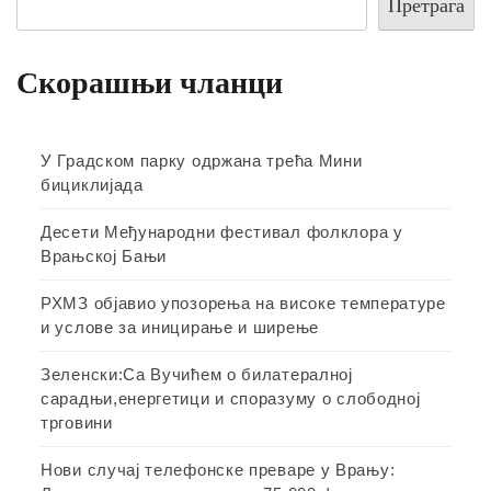
Претрага
Скорашњи чланци
У Градском парку одржана трећа Мини
бициклијада
Десети Међународни фестивал фолклора у
Врањској Бањи
РХМЗ објавио упозорења на високе температуре
и услове за иницирање и ширење
Зеленски:Са Вучићем о билатералној
сарадњи,енергетици и споразуму о слободној
трговини
Нови случај телефонске преваре у Врању: