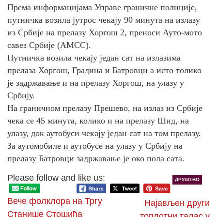
Према информацијама Управе граничне полиције,
путничка возила јутрос чекају 90 минута на излазу
из Србије на прелазу Хоргош 2, преноси Ауто-мото
савез Србије (АМСС).
Путничка возила чекају један сат на излазима
прелаза Хоргош, Градина и Батровци а исто толико
је задржавање и на прелазу Хоргош, на улазу у
Србију.
На граничном прелазу Прешево, на излаз из Србије
чека се 45 минута, колико и на прелазу Шид, на
улазу, док аутобуси чекају један сат на том прелазу.
За аутомобиле и аутобусе на улазу у Србију на
прелазу Батровци задржавање је око пола сата.
Please follow and like us:
ДРУШТВО
Вече фолклора на Тргу
Најављен други
Станише Стошића
топлотни талас у