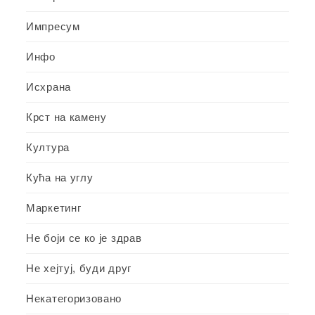
Импресум
Инфо
Исхрана
Крст на камену
Култура
Кућа на углу
Маркетинг
Не боји се ко је здрав
Не хејтуј, буди друг
Некатегоризовано