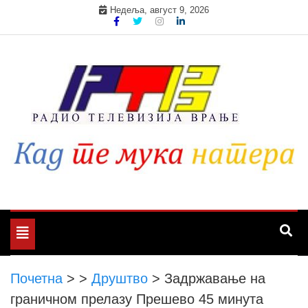
Skip
Недеља, август 9, 2026
to
content
Toggle
navigation
Почетна
>
>
Друштво
>
Задржавање на
граничном прелазу Прешево 45 минута