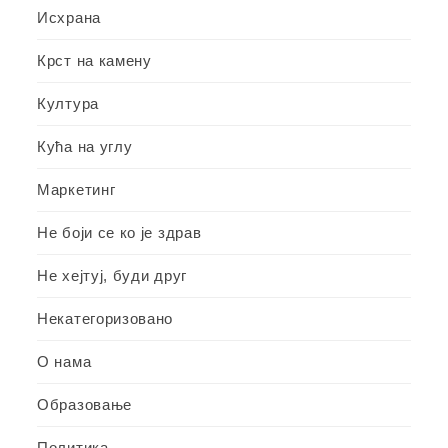
Исхрана
Крст на камену
Култура
Кућа на углу
Маркетинг
Не боји се ко је здрав
Не хејтуј, буди друг
Некатегоризовано
О нама
Образовање
Политика