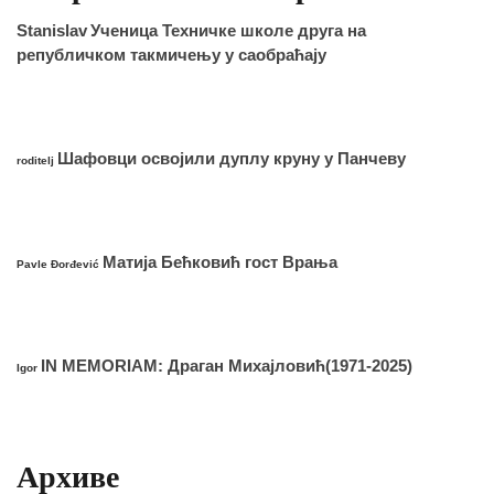
Stanislav
Ученица Техничке школе друга на
републичком такмичењу у саобраћају
Шафовци освојили дуплу круну у Панчеву
roditelj
Матија Бећковић гост Врања
Pavle Đorđević
IN MEMORIAM: Драган Михајловић(1971-2025)
Igor
Архиве