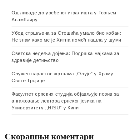
Од ливаде до уређеног игралишта у Горњем
Асамбаиру
Убод стршљена за Стошића умало био кобан:
Не знам како ме је Хитна помоћ нашла у шуми
Светска недеља дојења: Подршка мајкама за
здравије детињство
Служен парастос жртвама „Олује“ у Храму
Свете Тројице
Факултет српских студија објављује позив за
ангажовање лектора српског језика на
Универзитету ,,HISU“ у Кини
Скорашњи коментари