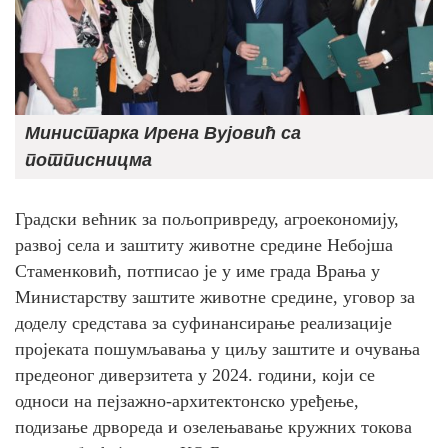
Министарка Ирена Вујовић са
потписницма
Градски већник за пољопривреду, агроекономију,
развој села и заштиту животне средине Небојша
Стаменковић, потписао је у име града Врања у
Министарству заштите животне средине, уговор за
доделу средстава за суфинансирање реализације
пројеката пошумљавања у циљу заштите и очувања
предеоног диверзитета у 2024. години, који се
односи на пејзажно-архитектонско уређење,
подизање дрвореда и озелењавање кружних токова