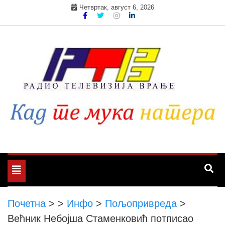
Skip
Четвртак, август 6, 2026
to
content
Toggle
navigation
Почетна
>
>
Инфо
>
Пољопривреда
>
Већник Небојша Стаменковић потписао