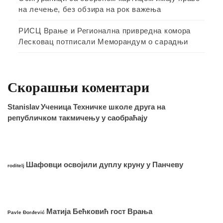
на лечење, без обзира на рок важења
РИСЦ Врање и Регионална привредна комора
Лесковац потписали Меморандум о сарадњи
Скорашњи коментари
Stanislav
Ученица Техничке школе друга на
републичком такмичењу у саобраћају
Шафовци освојили дуплу круну у Панчеву
roditelj
Матија Бећковић гост Врања
Pavle Đorđević