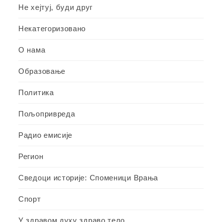
Не хејтуј, буди друг
Некатегоризовано
О нама
Образовање
Политика
Пољопривреда
Радио емисије
Регион
Сведоци историје: Споменици Врања
Спорт
У здравом духу здраво тело