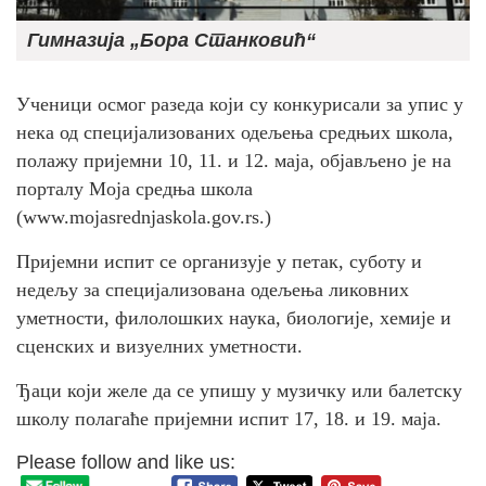
Гимназија „Бора Станковић“
Ученици осмог разеда који су конкурисали за упис у
нека од специјализованих одељења средњих школа,
полажу пријемни 10, 11. и 12. маја, објављено је на
порталу Моја средња школа
(www.mojasrednjaskola.gov.rs.)
Пријемни испит се организује у петак, суботу и
недељу за специјализована одељења ликовних
уметности, филолошких наука, биологије, хемије и
сценских и визуелних уметности.
Ђаци који желе да се упишу у музичку или балетску
школу полагаће пријемни испит 17, 18. и 19. маја.
Please follow and like us: