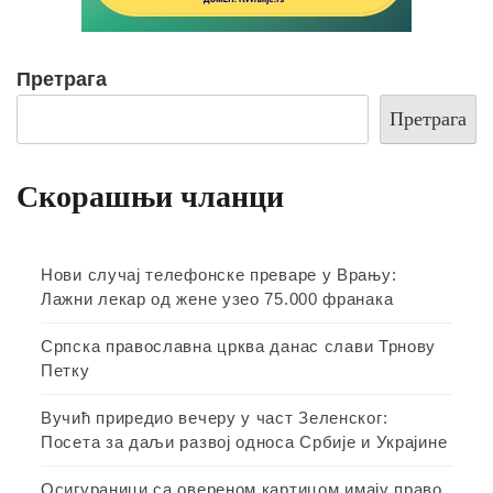
Претрага
Претрага
Скорашњи чланци
Нови случај телефонске преваре у Врању:
Лажни лекар од жене узео 75.000 франака
Српска православна црква данас слави Трнову
Петку
Вучић приредио вечеру у част Зеленског:
Посета за даљи развој односа Србије и Украјине
Осигураници са овереном картицом имају право