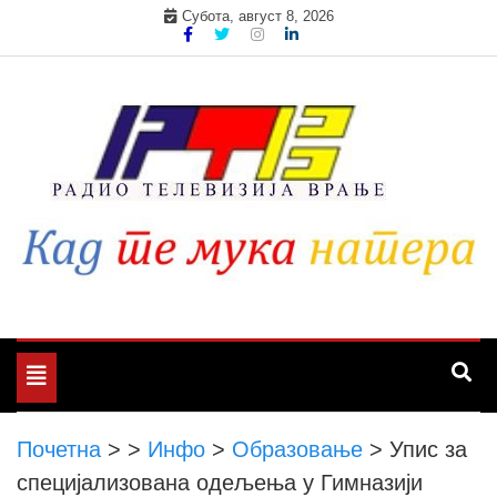
Skip
Субота, август 8, 2026
to
content
Toggle
navigation
Почетна
>
>
Инфо
>
Образовање
>
Упис за
специјализована одељења у Гимназији