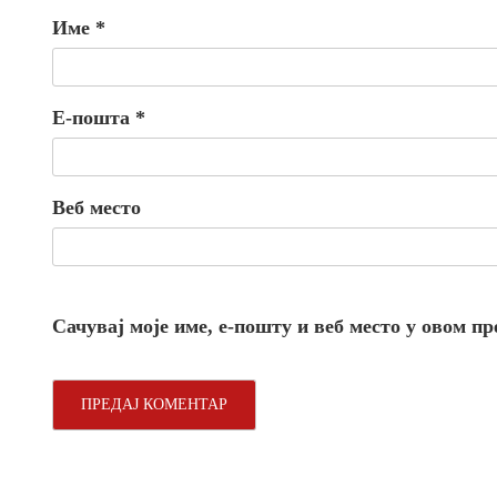
Име
*
Е-пошта
*
Веб место
Сачувај моје име, е-пошту и веб место у овом п