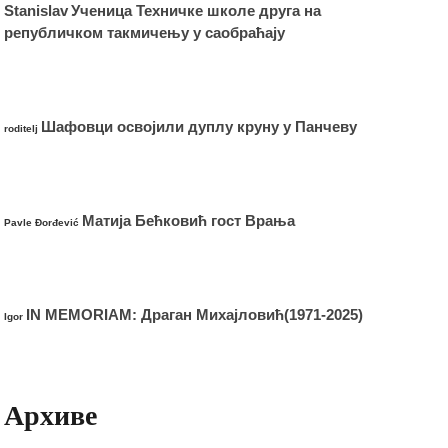
Stanislav
Ученица Техничке школе друга на
републичком такмичењу у саобраћају
Шафовци освојили дуплу круну у Панчеву
roditelj
Матија Бећковић гост Врања
Pavle Đorđević
IN MEMORIAM: Драган Михајловић(1971-2025)
Igor
Архиве