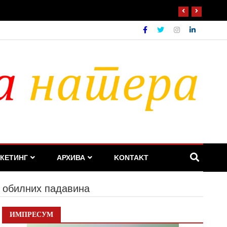
КЕТИНГ
АРХИВА
KONTAKT
г обилних падавина
ИМПРЕСУМ