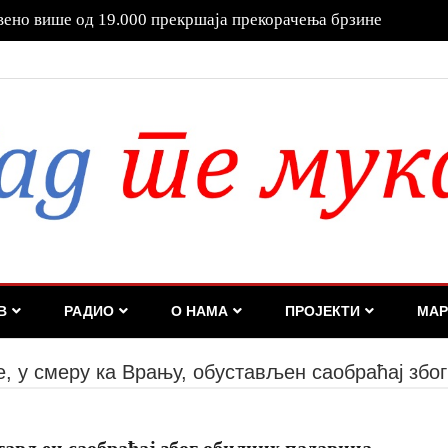
е за одговорност!
В
РАДИО
О НАМА
ПРОЈЕКТИ
МАР
е, у смеру ка Врању, обустављен саобраћај збо
стављен саобраћај због обилних падавина