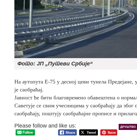
Фото: ЈП „Путеви Србије“
На аутопута Е-75 у десној цеви тунела Предејане,
је саобраћај.
Јавност ће бити благовремено обавештена о норма
Саветује се свим учесницима у саобраћају да због с
саобраћају, поштују саобраћајне прописе и прилаг
Please follow and like us:
ДРУШТВО