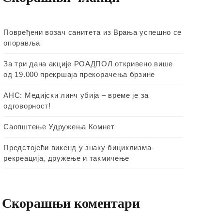
Повређени возач санитета из Врања успешно се
опоравља
За три дана акције РОАДПОЛ откривено више
од 19.000 прекршаја прекорачења брзине
АНС: Медијски линч убија – време је за
одговорност!
Саопштење Удружења Комнет
Предстојећи викенд у знаку бициклизма-
рекреација, дружење и такмичење
Скорашњи коментари