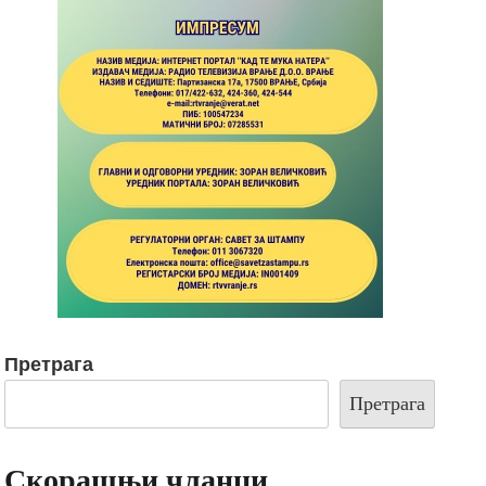
Претрага
Претрага
Скорашњи чланци