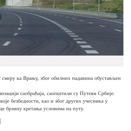
 у смеру ка Врању, због обилних падавина обустављен
лизацији саобраћаја, саопштили су Путеви Србије.
воје безбедности, као и због других учесника у
оде брзину кретања условима на путу.