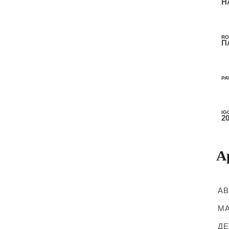
Н
RO
П
PA
IG
2
А
АВ
МА
ДЕ