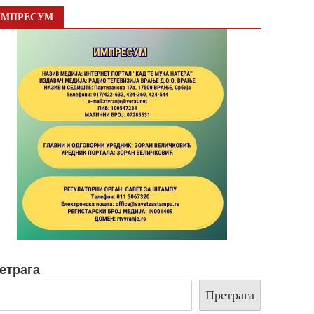
ИМПРЕСУМ
етрага
Претрага