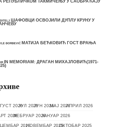
А РЕПУБЛИЧКОМ ТАКМИЧЕЊУ У САОБРАЋАЈУ
ШАФОВЦИ ОСВОЈИЛИ ДУПЛУ КРУНУ У
DITELJ
АНЧЕВУ
МАТИЈА БЕЋКОВИЋ ГОСТ ВРАЊА
VLE ĐORĐEVIĆ
IN MEMORIAM: ДРАГАН МИХАЈЛОВИЋ(1971-
OR
025)
рхиве
ГУСТ 2026
ЈУЛ 2026
ЈУН 2026
МАЈ 2026
АПРИЛ 2026
РТ 2026
ФЕБРУАР 2026
ЈАНУАР 2026
ЦЕМБАР 2025
НОВЕМБАР 2025
ОКТОБАР 2025