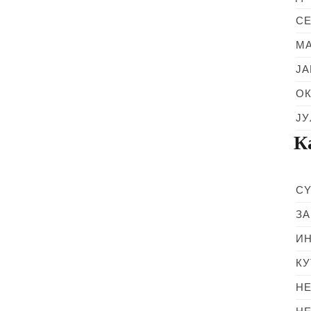
СЕ
МА
ЈА
ОК
ЈУ
К
CY
З
И
КУ
НЕ