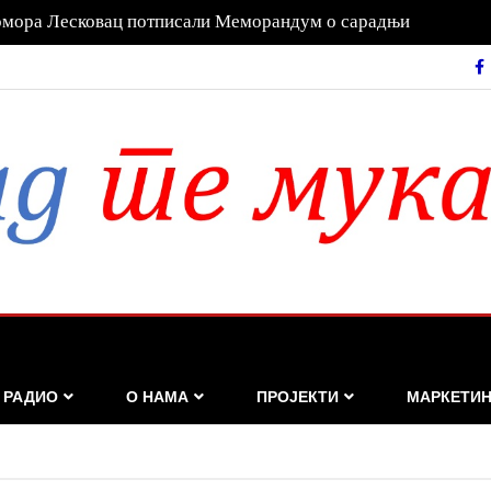
омора Лесковац потписали Меморандум о сарадњи
РАДИО
О НАМА
ПРОЈЕКТИ
МАРКЕТИН