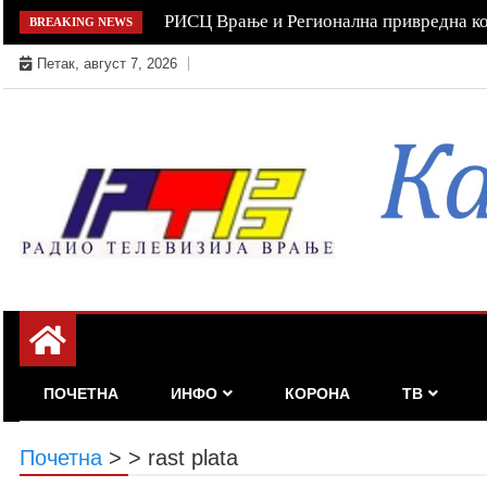
Skip
РИСЦ Врање и Регионална привредна к
BREAKING NEWS
to
Петак, август 7, 2026
content
ПОЧЕТНА
ИНФО
КОРОНА
ТВ
Почетна
>
>
rast plata