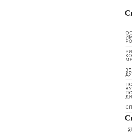
С
ОС
ИМ
Р
РИ
КО
М
ЗЕ
ДУ
ПО
ВУ
ПО
ДИ
СП
С
S