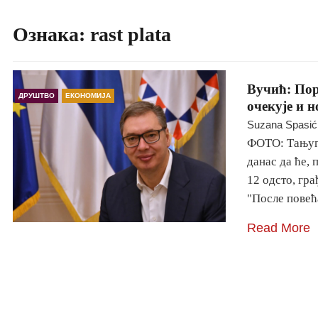
Ознака:
rast plata
Вучић: Пор
ДРУШТВО
ЕКОНОМИЈА
очекује и н
Suzana Spasić
ФОТО: Тањуг 
данас да ће,
12 одсто, гра
"После повећ
Read More