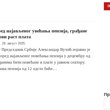
ед најављеног увећања пензија, грађане
ови раст плата
29. август 2025.
Председник Србије Александар Вучић изјавио је
 поред најављеног повећања пензија у децембру од
ђанима бити повећане и плате у јавном сектору.
ања пензија од 12 одсто биће…
Пр