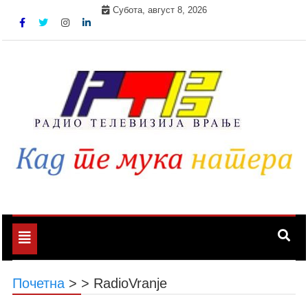
Skip
Субота, август 8, 2026
to
content
Toggle
navigation
Почетна
>
>
RadioVranje