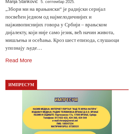
Marija Stanković
5. септембар 2025.
„Збори ми на врањански“ је радијски серијал
посвећен једном од најмелодичнијих и
најживописнијих говора у Србији – врањском
дијалекту, који није само језик, већ начин живота,
мишљења и осећања. Кроз шест епизода, слушаоци
упознају људе…
Read More
ИМПРЕСУМ