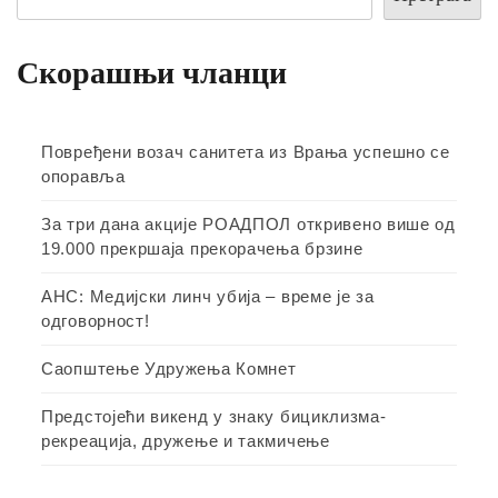
Скорашњи чланци
Повређени возач санитета из Врања успешно се
опоравља
За три дана акције РОАДПОЛ откривено више од
19.000 прекршаја прекорачења брзине
АНС: Медијски линч убија – време је за
одговорност!
Саопштење Удружења Комнет
Предстојећи викенд у знаку бициклизма-
рекреација, дружење и такмичење