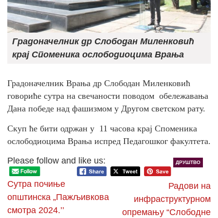
Градоначелник др Слободан Миленковић
крај Споменика ослободиоцима Врања
Градоначелник Врања др Слободан Миленковић
говориће сутра на свечаности поводом обележавања
Дана победе над фашизмом у Другом светском рату.
Скуп ће бити одржан у 11 часова крај Споменика
ослободиоцима Врања испред Педагошког факултета.
Please follow and like us:
ДРУШТВО
Сутра почиње
Радови на
општинска „Пажљивкова
инфраструктурном
смотра 2024.’’
опремању “Слободне