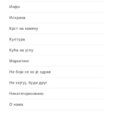
Инфо
Исхрана
Крст на камену
Култура
Кућа на углу
Маркетинг
Не боји се ко је здрав
Не хејтуј, буди друг
Некатегоризовано
О нама