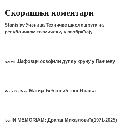
Скорашњи коментари
Stanislav
Ученица Техничке школе друга на
републичком такмичењу у саобраћају
Шафовци освојили дуплу круну у Панчеву
roditelj
Матија Бећковић гост Врања
Pavle Đorđević
IN MEMORIAM: Драган Михајловић(1971-2025)
Igor