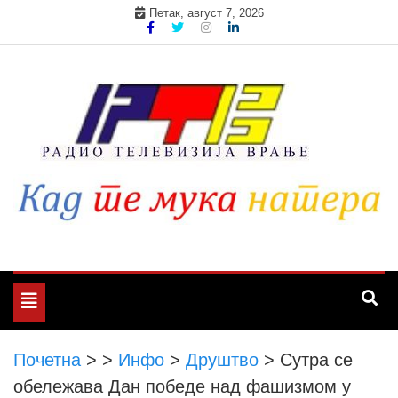
Skip
Петак, август 7, 2026
to
content
Toggle
navigation
Почетна
>
>
Инфо
>
Друштво
>
Сутра се
обележава Дан победе над фашизмом у