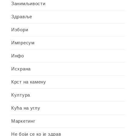
Занимљивости
Здравље
Избори
Импресум
Инфо
Исхрана
Крст на камену
Култура
Кућа на углу
Маркетинг
Не боји се ко је здрав