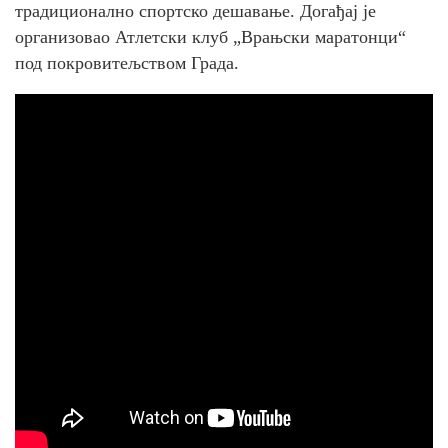
традиционално спортско дешавање. Догађај је
организовао Атлетски клуб „Врањски маратонци“
под покровитељством Града.