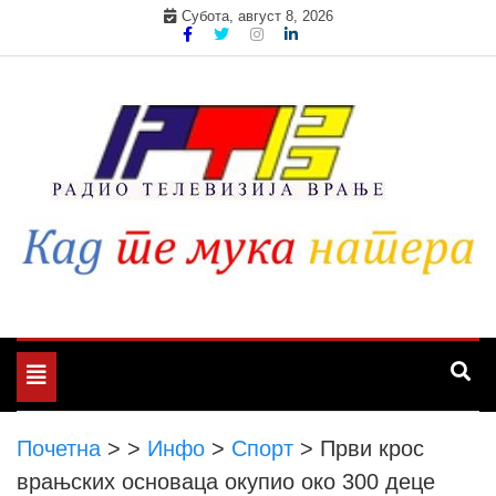
Skip
Субота, август 8, 2026
to
content
Toggle
navigation
Почетна
>
>
Инфо
>
Спорт
>
Први крос
врањских основаца окупио око 300 деце