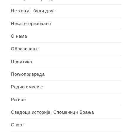
Не хејтуј, буди друг
Некатегоризовано
О нама
Образовање
Политика
Пољопривреда
Радио емисије
Регион
Сведоци историје: Споменици Врања
Спорт