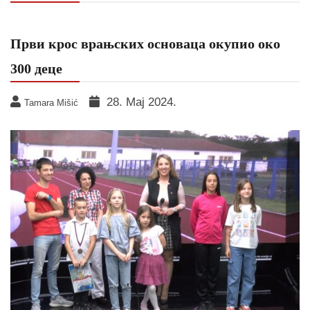
Први крос врањских основаца окупио око
300 деце
28. Мај 2024.
Tamara Mišić