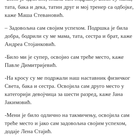
тата, бака и дека, татин друг и мој тренер са одбојке,
каже Маша Стевановић.
– Задовољна сам својим успехом. Подршка је била
добра, бодрили су ме мама, тата, сестра и брат, каже
Андреа Стојанковић.
-Било ми је супер, освојио сам треће место, каже
Павле Димитријевић.
-На кросу су ме подржали наш наставник физичког
Света, бака и сестра. Освојила сам друго место у
категорији девојчица за шести разред, каже Јана
Јакимовић.
-Мени је било одлично на такмичењу, освојила сам
треће место и јако сам задовољна својим успехом,
додаје Лена Стајић.