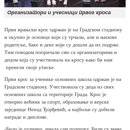
Организатори и учесници првог кроса
Први врањски крос одржан је на Градском стадиону
и окупио је основце који су трчали, али и њихове
родитеље, баке и деке који су дошли да их подрже.
Тим поводом попричали смо са организаторима и
децом која су учествовала на кросу како би нам
пренели своје утиске.
Први крос за ученике основних школа одржан је на
Градском стадиону. Учествовала су деца из свих
основних школа са територије Града. Крос је
отворио већник за спорт, образовање и верске
заједнице Ненад Ђорђевић, а најбољи су добили
награде и дипломе.
-Било је одлично, имала сам подршку. Били су мама,