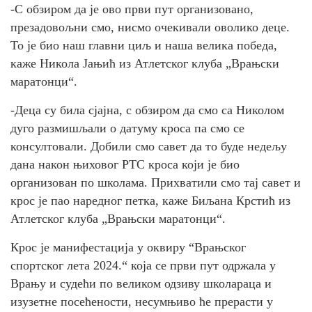
-С обзиром да је ово први пут организовано,
презадовољни смо, нисмо очекивали оволико деце.
То је био наш главни циљ и наша велика победа,
каже Никола Јањић из Атлетског клуба „Врањски
маратонци“.
-Деца су била сјајна, с обзиром да смо са Николом
дуго размишљали о датуму кроса па смо се
консултовали. Добили смо савет да то буде недељу
дана након њиховог РТС кроса који је био
организован по школама. Прихватили смо тај савет и
крос је пао наредног петка, каже Биљана Крстић из
Атлетског клуба „Врањски маратонци“.
Крос је манифестација у оквиру “Врањског
спортског лета 2024.“ која се први пут одржала у
Врању и судећи по великом одзиву школараца и
изузетне посећености, несумњиво ће прерасти у