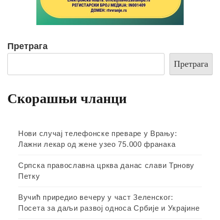
Претрага
Претрага
Скорашњи чланци
Нови случај телефонске преваре у Врању:
Лажни лекар од жене узео 75.000 франака
Српска православна црква данас слави Трнову
Петку
Вучић приредио вечеру у част Зеленског:
Посета за даљи развој односа Србије и Украјине