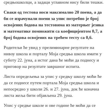
средњошколци, а задаци углавном нису били тешки.
Сваки од тестова носи максимално 20 поена, а да
би се израчунали поени за упис потребно је број
освојених бодова на тестовима из матерњег језика
и математике помножити са коефицијентом 0,7, а
број бодова освојених на трећем тесту са 0,6.
Родитељи ће увид у прелиминарне резултате на
нивоу школа и порталу Моја средња школа имати у
суботу 22. јуна, а истог дана ће моћи да поднесу и
приговор на резултате завршног испита.
Листа опредељења за упис у средњу школу моћи ће
да се поднесе путем портала Моја средња школа и
непосредно у школи 26. и 27. јуна, док ће коначна
листа жеља бити објављена 29. јуна.
Упис у средње школе и ове године ће моћи да се