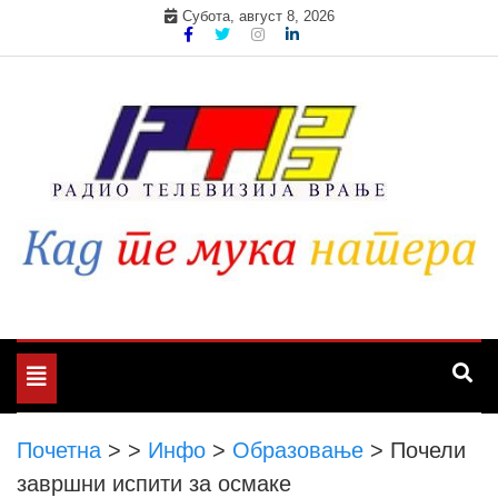
Skip
Субота, август 8, 2026
to
content
Toggle
navigation
Почетна
>
>
Инфо
>
Образовање
>
Почели
завршни испити за осмаке