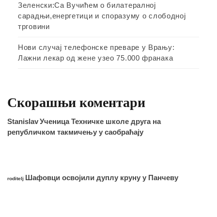
Зеленски:Са Вучићем о билатералној
сарадњи,енергетици и споразуму о слободној
трговини
Нови случај телефонске преваре у Врању:
Лажни лекар од жене узео 75.000 франака
Скорашњи коментари
Stanislav
Ученица Техничке школе друга на
републичком такмичењу у саобраћају
Шафовци освојили дуплу круну у Панчеву
roditelj