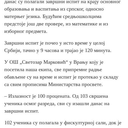
данас су полагали завршни испит на крају основног
образовања и васпитања из српског, односно
матерњег језика. Будућим средњошколцима
предстоје још две провере, из математике и из
изборног предмета.
Завршни испит је почео у исто време у целој
Србији, тачно у 9 часова и трајао је 120 минута.
У ОШ „Светозар Марковић“ у Врању коју је
посетила наша екипа, све припремне радње
обављене су на време и испит је протекао у складу
са свим прописима Министарства просвете.
– Излазност је 100 процената. Од 103 свршена
ученика осмог разреда, сви су изашли данас на
завршни испит.
102 ученика су полагала у фискултурној сали, док је