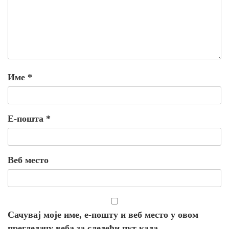
Име
*
Е-пошта
*
Веб место
Сачувај моје име, е-пошту и веб место у овом
прегледачу веба за следећи пут када