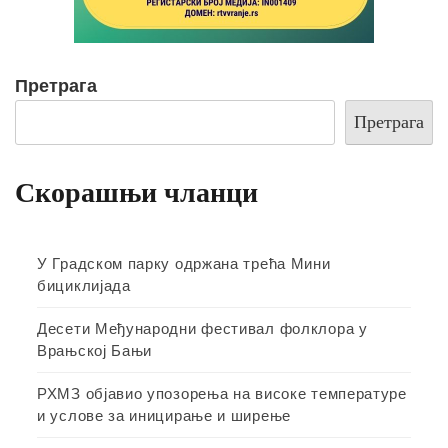
Претрага
Претрага
Скорашњи чланци
У Градском парку одржана трећа Мини
бициклијада
Десети Међународни фестивал фолклора у
Врањској Бањи
РХМЗ објавио упозорења на високе температуре
и услове за иницирање и ширење