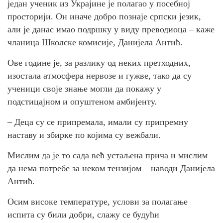
један ученик из Украјине је полагао у посебној
просторији. Он иначе добро познаје српски језик,
али је данас имао подршку у виду преводиоца – каже
чланица Школске комисије, Данијела Антић.
Ове године је, за разлику од неких претходних,
изостала атмосфера нервозе и гужве, тако да су
ученици своје знање могли да покажу у
подстицајном и опуштеном амбијенту.
– Деца су се припремала, имали су припремну
наставу и збирке по којима су вежбали.
Мислим да је то сада већ устаљена прича и мислим
да нема потребе за неком тензијом – наводи Данијела
Антић.
Осим високе температуре, услови за полагање
испита су били добри, слажу се будући