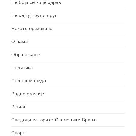
Не боји се ко је здрав
Не хејтуј, буди друг
Некатегоризовано
О нама
Образовање
Политика
Пољопривреда
Радио емисије
Регион
Сведоци историје: Споменици Врања
Спорт