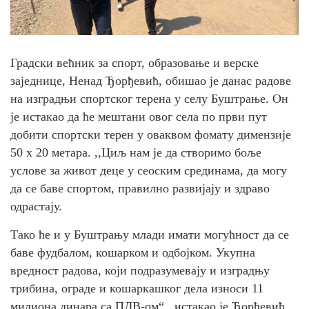
Градски већник за спорт, образовање и верске
заједнице, Ненад Ђорђевић, обишао је данас радове
на изградњи спортског терена у селу Буштрање. Он
је истакао да ће мештани овог села по први пут
добити спортски терен у оваквом фомату димензије
50 х 20 метара. ,,Циљ нам је да створимо боље
услове за живот деце у сеоским срединама, да могу
да се баве спортом, правилно развијају и здраво
одрастају.
Тако ће и у Буштрању млади имати могућност да се
баве фудбалом, кошарком и одбојком. Укупна
вредност радова, који подразумевају и изградњу
трибина, ограде и кошаркашког дела износи 11
милиона динара са ПДВ-ом“ , истакао је Ђорђевић.