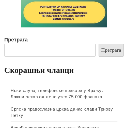
Претрага
Претрага
Скорашњи чланци
Нови случај телефонске преваре у Врању:
Лажни лекар од жене узео 75.000 франака
Српска православна црква данас слави Трнову
Петку
Вучић приредио вечеру у част Зеленског: