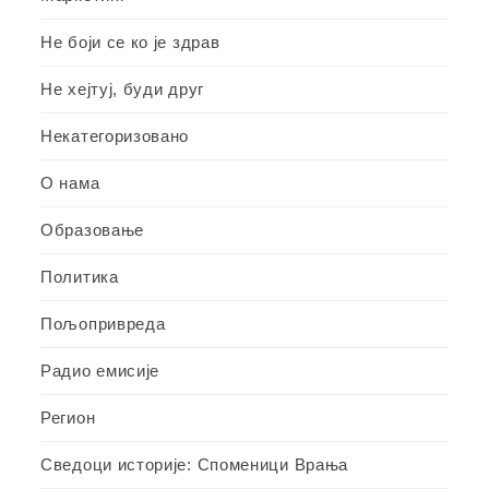
Не боји се ко је здрав
Не хејтуј, буди друг
Некатегоризовано
О нама
Образовање
Политика
Пољопривреда
Радио емисије
Регион
Сведоци историје: Споменици Врања