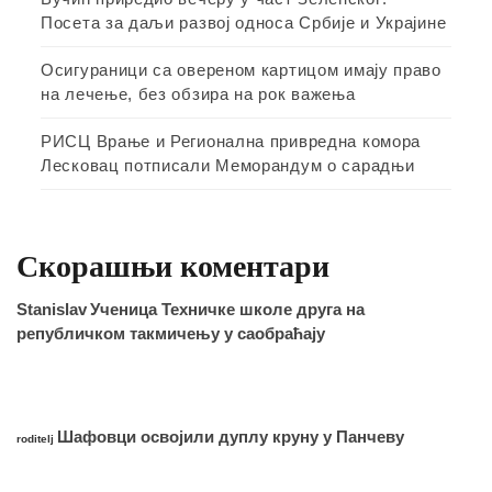
Посета за даљи развој односа Србије и Украјине
Осигураници са овереном картицом имају право
на лечење, без обзира на рок важења
РИСЦ Врање и Регионална привредна комора
Лесковац потписали Меморандум о сарадњи
Скорашњи коментари
Stanislav
Ученица Техничке школе друга на
републичком такмичењу у саобраћају
Шафовци освојили дуплу круну у Панчеву
roditelj