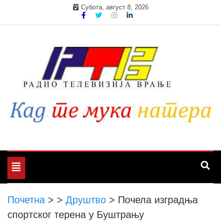
Skip
Субота, август 8, 2026
to
content
Toggle
navigation
Почетна
>
>
Друштво
>
Почела изградња
спортског терена у Буштрању