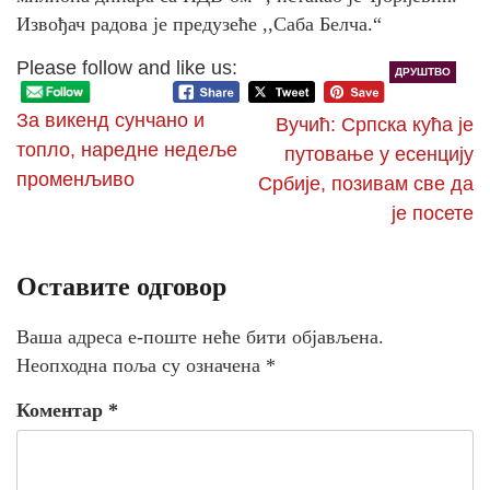
Извођач радова је предузеће ,,Саба Белча.“
Please follow and like us:
ДРУШТВО
За викенд сунчано и
Вучић: Српска кућа је
топло, наредне недеље
путовање у есенцију
променљиво
Србије, позивам све да
је посете
Оставите одговор
Ваша адреса е-поште неће бити објављена.
Неопходна поља су означена
*
Коментар
*