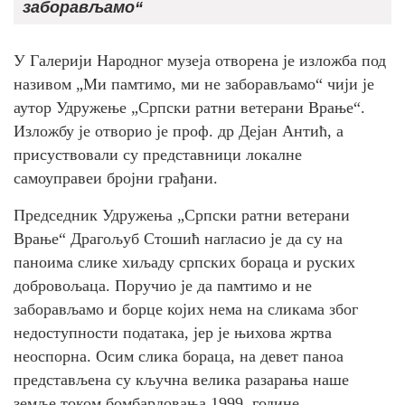
заборављамо“
У Галерији Народног музеја отворена је изложба под
називом „Ми памтимо, ми не заборављамо“ чији је
аутор Удружење „Српски ратни ветерани Врање“.
Изложбу је отворио је проф. др Дејан Антић, а
присуствовали су представници локалне
самоуправеи бројни грађани.
Председник Удружења „Српски ратни ветерани
Врање“ Драгољуб Стошић нагласио је да су на
паноима слике хиљаду српских бораца и руских
добровољаца. Поручио је да памтимо и не
заборављамо и борце којих нема на сликама због
недоступности података, јер је њихова жртва
неоспорна. Осим слика бораца, на девет паноа
представљена су кључна велика разарања наше
земље током бомбардовања 1999. године.