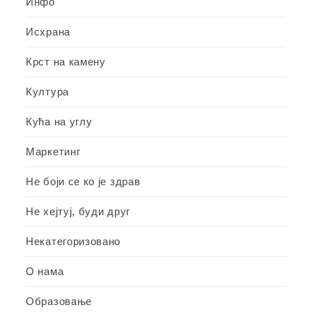
Инфо
Исхрана
Крст на камену
Култура
Кућа на углу
Маркетинг
Не боји се ко је здрав
Не хејтуј, буди друг
Некатегоризовано
О нама
Образовање