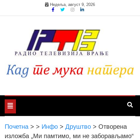
Skip
Недеља, август 9, 2026
to
content
Toggle
navigation
Почетна
>
>
Инфо
>
Друштво
>
Отворена
изложба „Ми памтимо, ми не заборављамо“