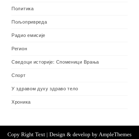
Политика
Пољопривреда
Радио емисије
Регион
Сведоци историје: Споменици Врања
Спорт
У здравом духу здраво тело
Хроника
Copy Right Text |
Design & develop by AmpleThemes