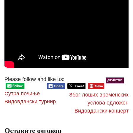
Please follow and like us:
ДРУШТВО
Сутра почиње
Због лоших временских
Видовдански турнир
услова одложен
Видовдански концерт
Оставите одговор