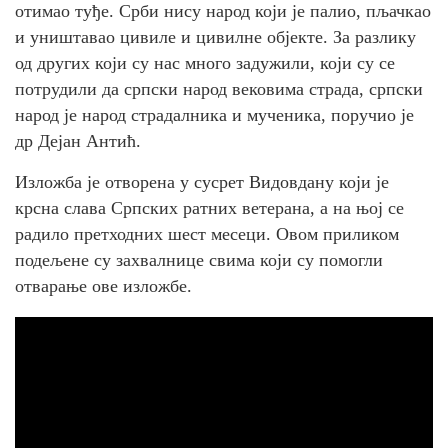
отимао туђе. Срби нису народ који је палио, пљачкао
и уништавао цивиле и цивилне објекте. За разлику
од других који су нас много задужили, који су се
потрудили да српски народ вековима страда, српски
народ је народ страдалника и мученика, поручио је
др Дејан Антић.
Изложба је отворена у сусрет Видовдану који је
крсна слава Српских ратних ветерана, а на њој се
радило претходних шест месеци. Овом приликом
подељене су захвалнице свима који су помогли
отварање ове изложбе.