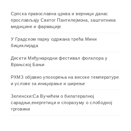
Српска православна црква и верници данас
прослављају Светог Пантелејмона, заштитника
медицине и фармације
У Градском парку одржана трећа Мини
бициклијада
Десети Међународни фестивал фолклора у
Врањској Бањи
РХМЗ објавио упозорења на високе температуре
и услове за иницирање и ширење
Зеленски:Са Вучићем о билатералној
сарадњи,енергетици и споразуму о слободној
трговини