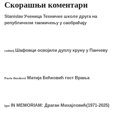
Скорашњи коментари
Stanislav
Ученица Техничке школе друга на
републичком такмичењу у саобраћају
Шафовци освојили дуплу круну у Панчеву
roditelj
Матија Бећковић гост Врања
Pavle Đorđević
IN MEMORIAM: Драган Михајловић(1971-2025)
Igor