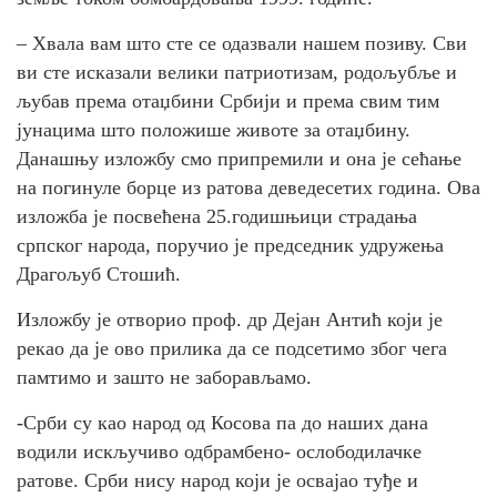
– Хвала вам што сте се одазвали нашем позиву. Сви
ви сте исказали велики патриотизам, родољубље и
љубав према отаџбини Србији и према свим тим
јунацима што положише животе за отаџбину.
Данашњу изложбу смо припремили и она је сећање
на погинуле борце из ратова деведесетих година. Ова
изложба је посвећена 25.годишњици страдања
српског народа, поручио је председник удружења
Драгољуб Стошић.
Изложбу је отворио проф. др Дејан Антић који је
рекао да је ово прилика да се подсетимо због чега
памтимо и зашто не заборављамо.
-Срби су као народ од Косова па до наших дана
водили искључиво одбрамбено- ослободилачке
ратове. Срби нису народ који је освајао туђе и