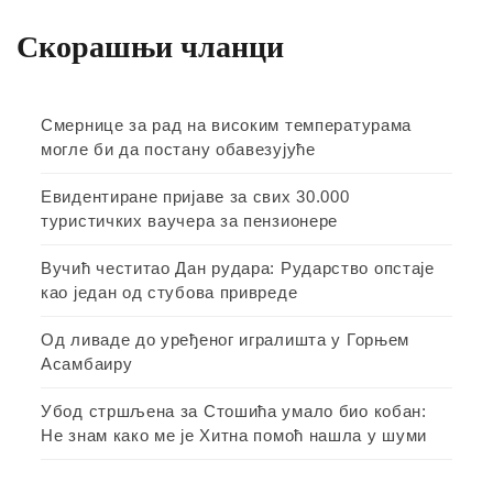
Скорашњи чланци
Смернице за рад на високим температурама
могле би да постану обавезујуће
Евидентиране пријаве за свих 30.000
туристичких ваучера за пензионере
Вучић честитао Дан рудара: Рударство опстаје
као један од стубова привреде
Од ливаде до уређеног игралишта у Горњем
Асамбаиру
Убод стршљена за Стошића умало био кобан:
Не знам како ме је Хитна помоћ нашла у шуми