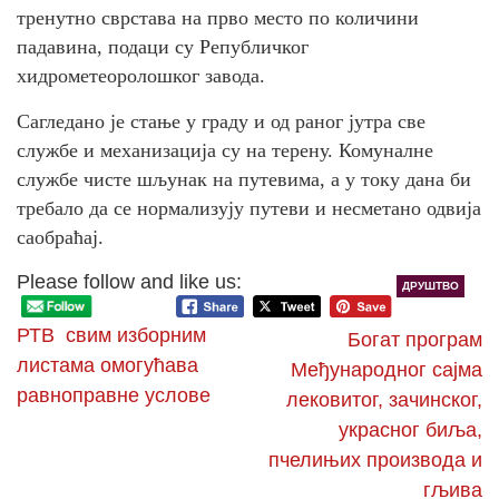
тренутно сврстава на прво место по количини
падавина, подаци су Републичког
хидрометеоролошког завода.
Сагледано је стање у граду и од раног јутра све
службе и механизација су на терену. Комуналне
службе чисте шљунак на путевима, а у току дана би
требало да се нормализују путеви и несметано одвија
саобраћај.
Please follow and like us:
ДРУШТВО
РТВ свим изборним
Богат програм
листама омогућава
Међународног сајма
равноправне услове
лековитог, зачинског,
украсног биља,
пчелињих производа и
гљива