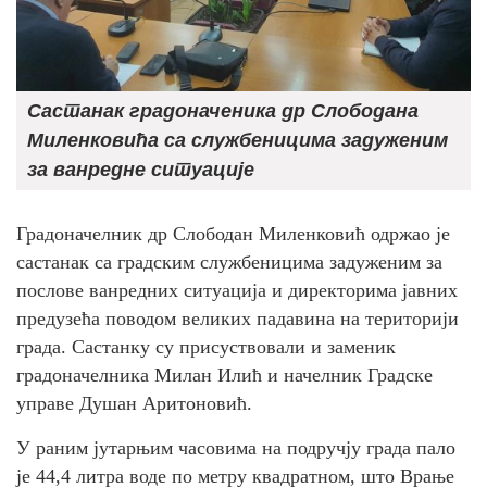
Састанак градоначеника др Слободана
Миленковића са службеницима задуженим
за ванредне ситуације
Градоначелник др Слободан Миленковић одржао је
састанак са градским службеницима задуженим за
послове ванредних ситуација и директорима јавних
предузећа поводом великих падавина на територији
града. Састанку су присуствовали и заменик
градоначелника Милан Илић и начелник Градске
управе Душан Аритоновић.
У раним јутарњим часовима на подручју града пало
је 44,4 литра воде по метру квадратном, што Врање