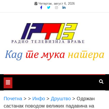
Skip
Четвртак, август 6, 2026
to
content
Toggle
navigation
Почетна
>
>
Инфо
>
Друштво
>
Одржан
састанак поводом великих падавина на