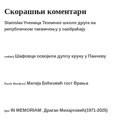
Скорашњи коментари
Stanislav
Ученица Техничке школе друга на
републичком такмичењу у саобраћају
Шафовци освојили дуплу круну у Панчеву
roditelj
Матија Бећковић гост Врања
Pavle Đorđević
IN MEMORIAM: Драган Михајловић(1971-2025)
Igor