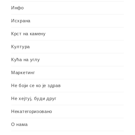
Инфо
Исхрана
Крст на камену
Култура
Кућа на углу
Маркетинг
Не боји се ко је здрав
Не хејтуј, буди друг
Некатегоризовано
О нама