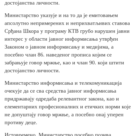
достојанства личности.
Министарство указује и на то да је емитовањем
апсолутно непримерених и неприхватљивих ставова
Срђана Шкора у програму КТВ грубо нарушен јавни
интерес у области јавног информисања утврђен
Законом о јавном информисању и медијима, а
посебно члан 86. наведеног прописа којим се
забрањује говор мржње, као и члан 90. који штити
достојанство личности.
Министарство информисања и телекомуникација
очекује да се сва средства јавног информисања
придржавају одредаба релевантног закона, као и
елементарних професионалних и етичких норми које
не допуштају говор мржње, а посебно онај уперен
противу деце.
Истовремено, Министарство посебно позива