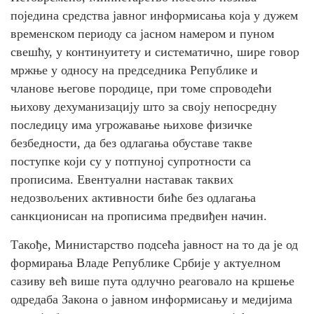
поједина средства јавног информисања која у дужем
временском периоду са јасном намером и пуном
свешћу, у континуитету и систематично, шире говор
мржње у односу на председника Републике и
чланове његове породице, при томе спроводећи
њихову дехуманизацију што за своју непосредну
последицу има угрожавање њихове физичке
безбедности, да без одлагања обуставе такве
поступке који су у потпуној супротности са
прописима. Евентуални наставак таквих
недозвољених активности биће без одлагања
санкционисан на прописима предвиђен начин.
Такође, Министарство подсећа јавност на то да је од
формирања Владе Републике Србије у актуелном
сазиву већ више пута одлучно реаговало на кршење
одредаба Закона о јавном информисању и медијима