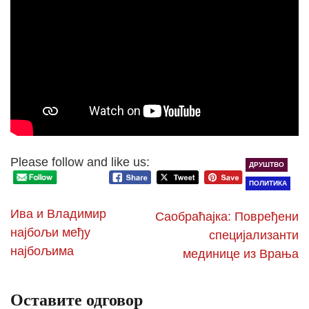
Please follow and like us:
ДРУШТВО
ПОЛИТИКА
Ива и Владимир
Саобраћајка: Повређени
најбољи међу
специјализанти
најбољима
мединице из Врања
Оставите одговор