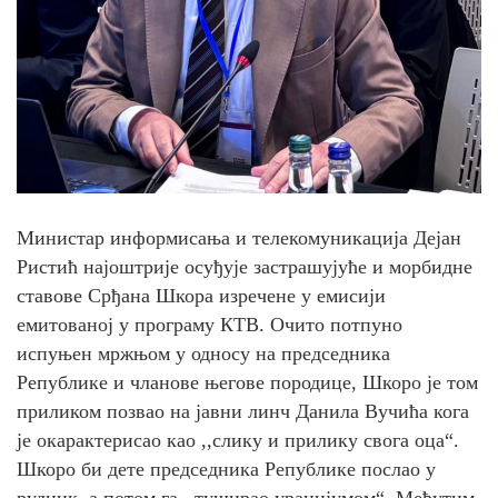
Министар информисања и телекомуникација Дејан
Ристић најоштрије осуђује застрашујуће и морбидне
ставове Срђана Шкора изречене у емисији
емитованој у програму КТВ. Очито потпуно
испуњен мржњом у односу на председника
Републике и чланове његове породице, Шкоро је том
приликом позвао на јавни линч Данила Вучића кога
је окарактерисао као ,,слику и прилику свога оца“.
Шкоро би дете председника Републике послао у
рудник, а потом га ,,туширао уранијумом“. Међутим,