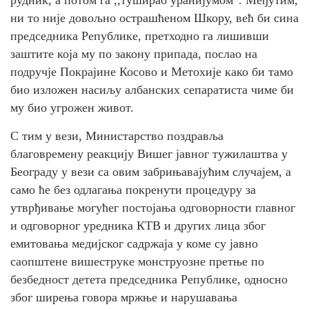
ни то није довољно острашћеном Шкору, већ би сина
председника Републике, претходно га лишивши
заштите која му по закону припада, послао на
подручје Покрајине Косово и Метохије како би тамо
био изложен насиљу албанских сепаратиста чиме би
му био угрожен живот.
С тим у вези, Министарство поздравља
благовремену реакцију Вишег јавног тужилаштва у
Београду у вези са овим забрињавајућим случајем, а
само ће без одлагања покренути процедуру за
утврђивање могућег постојања одговорности главног
и одговорног уредника КТВ и других лица због
емитовања медијског садржаја у коме су јавно
саопштене вишеструке монструозне претње по
безбедност детета председника Републике, односно
због ширења говора мржње и нарушавања