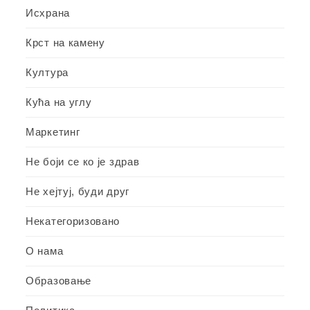
Исхрана
Крст на камену
Култура
Кућа на углу
Маркетинг
Не боји се ко је здрав
Не хејтуј, буди друг
Некатегоризовано
О нама
Образовање