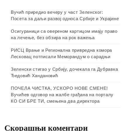
Вучић приредио вечеру у част Зеленског:
Посета за даљи развој односа Србије и Украјине
Осигураници са овереном картицом имају право
на лечење, без обзира на рок важења
РИСЦ Врање и Регионална привредна комора
Лесковац потписали Меморандум о сарадњи
Зеленски стигао у Србију, дочекала га Дубравка
Ђедовић Хандановић
ПОЧЕЛА ЧИСТКА, УСКОРО НОВЕ СМЕНЕ!
Вучићев одговор на жалбе грађана на порталу
КО СИ БРЕ ТИ, смењена два директора
Скорашњи коментари