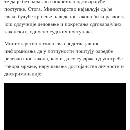
те да је без одлагања покретало одговарајуће
поступке. Стога, Министарство најављује да ће
свако будуће кршење наведеног закона бити разлог за
још одлучније деловање и покретања одговарајућих
законских, односно судских поступака.
Министарство позива сва средства јавног
информисања да у потпуности поштују одредбе
релевантног закона, као и да се суздрже од употребе
говора мржње, нарушавања достојанства личности и
дискриминације.