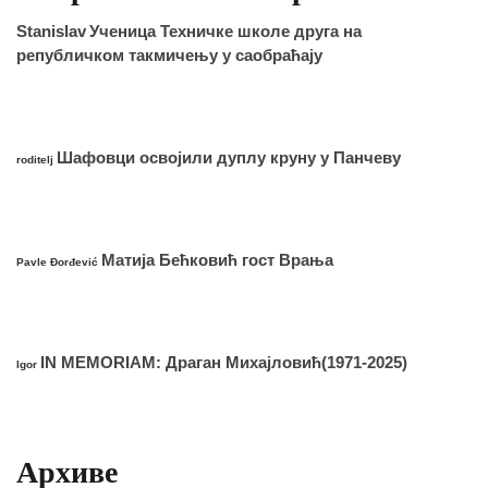
Stanislav
Ученица Техничке школе друга на
републичком такмичењу у саобраћају
Шафовци освојили дуплу круну у Панчеву
roditelj
Матија Бећковић гост Врања
Pavle Đorđević
IN MEMORIAM: Драган Михајловић(1971-2025)
Igor
Архиве