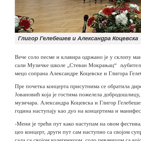
Глигор Гелебешев и Александра Коцевска
Вече соло песме и клавира одржано је у склопу ма
сали Музичке школе „Стеван Мокрањац“ љубитељи 
мецо сопрана Александре Коцевске и Глигора Геле
Пре почетка концерта присутнима се обратила ди
Јовановић која је гостима пожелела добродошлицу,
музичара. Александра Коцевска и Глигор Гелебеше
година наступају као дуо на концертима и манифе
-Мени је трећи пут како наступам на овом фестива
цео концерт, други пут сам наступио са својом с
сада са својом колегеницом, соло певачицом са ко