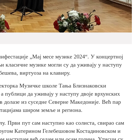
нифестације „Мај месе музике 2024“. У концертној
класичне музике могли су да уживају у наступу
бешева, виртуоза на клавиру.
ректорка Музичке школе Тања Близнаковски
 а публици да уживају у наступу двоје врхунских
в долазе из суседне Северне Македоније. Већ пар
стацијама широм земље и региона.
лу. Први пут сам наступио као солиста, свирао сам
упругом Катерином Гелебешовом Костадиновском и
јом наступам већ седам или осам година. Утисци су