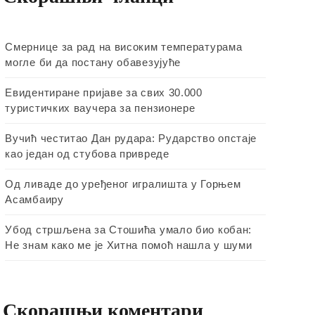
Смернице за рад на високим температурама
могле би да постану обавезујуће
Евидентиране пријаве за свих 30.000
туристичких ваучера за пензионере
Вучић честитао Дан рудара: Рударство опстаје
као један од стубова привреде
Од ливаде до уређеног игралишта у Горњем
Асамбаиру
Убод стршљена за Стошића умало био кобан:
Не знам како ме је Хитна помоћ нашла у шуми
Скорашњи коментари