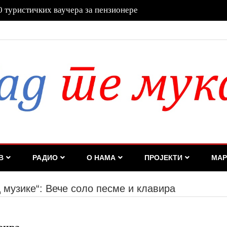
во опстаје као један од стубова привреде
В
РАДИО
О НАМА
ПРОЈЕКТИ
МАР
 музике“: Вече соло песме и клавира
вира