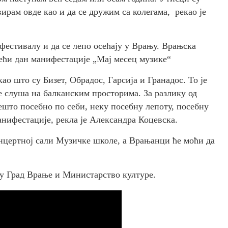
вирам овде као и да се дружим са колегама, рекао је
 фестивалу и да се лепо осећају у Врању. Врањска
рећи дан манифестације „Мај месец музике“
ао што су Бизет, Обрадос, Гарсија и Гранадос. То је
 слуша на балканским просторима. За разлику од
ешто посебно по себи, неку посебну лепоту, посебну
анифестације, рекла је Александра Коцевска.
онцертној сали Музичке школе, а Врањанци ће моћи да
у Град Врање и Министарство културе.