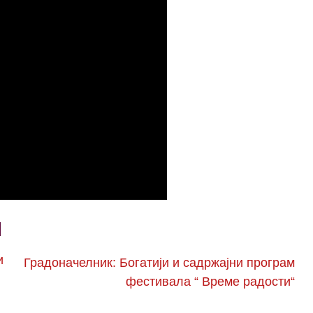
и
Градоначелник: Богатији и садржајни програм
фестивала “ Време радости“