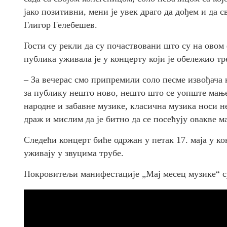
јако позитивни, мени је увек драго да дођем и да с
Глигор Гелебешев.
Гости су рекли да су почаствовани што су на овом
публика уживала је у концерту који је обележио т
– За вечерас смо припремили соло песме извођача к
за публику нешто ново, нешто што се уопште мање
народне и забавне музике, класична музика носи н
драж и мислим да је битно да се посећују овакве м
Следећи концерт биће одржан у петак 17. маја у к
уживају у звуцима трубе.
Покровитељи манифестације „Мај месец музике“ с