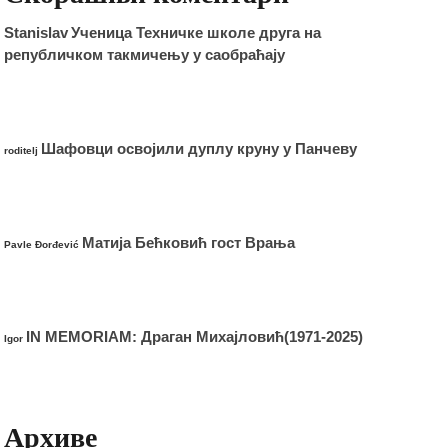
Stanislav
Ученица Техничке школе друга на
републичком такмичењу у саобраћају
Шафовци освојили дуплу круну у Панчеву
roditelj
Матија Бећковић гост Врања
Pavle Đorđević
IN MEMORIAM: Драган Михајловић(1971-2025)
Igor
Архиве