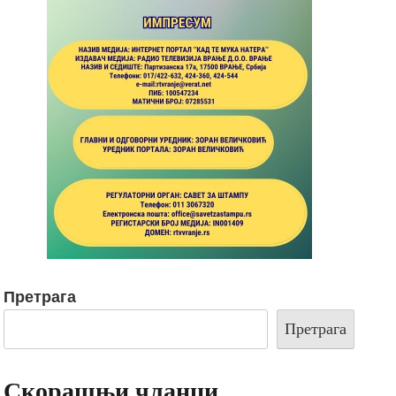
Претрага
Претрага
Скорашњи чланци