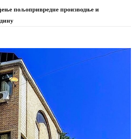
еђење пољопривредне производње и
одину