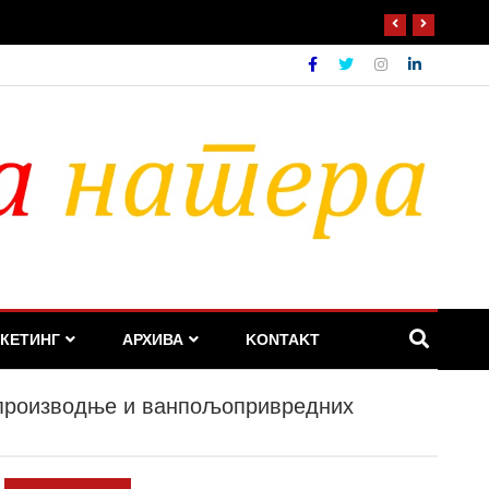
КЕТИНГ
АРХИВА
KONTAKT
 производње и ванпољопривредних