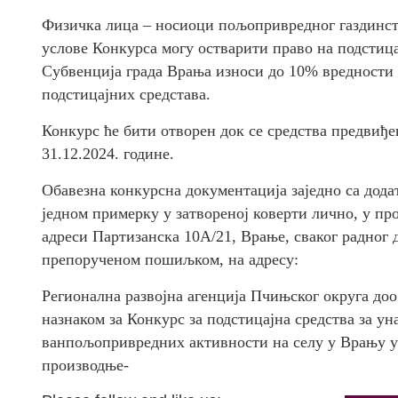
Физичка лица – носиоци пољопривредног газдинств
услове Конкурса могу остварити право на подстица
Субвенција града Врања износи до 10% вредности 
подстицајних средстава.
Конкурс ће бити отворен док се средства предвиђе
31.12.2024. године.
Обавезна конкурсна документација заједно са дод
једном примерку у затвореној коверти лично, у пр
адреси Партизанска 10А/21, Врање, сваког радног д
препорученом пошиљком, на адресу:
Регионална развојна агенција Пчињског округа доо
назнаком за Конкурс за подстицајна средства за 
ванпољопривредних активности на селу у Врању у
производње-