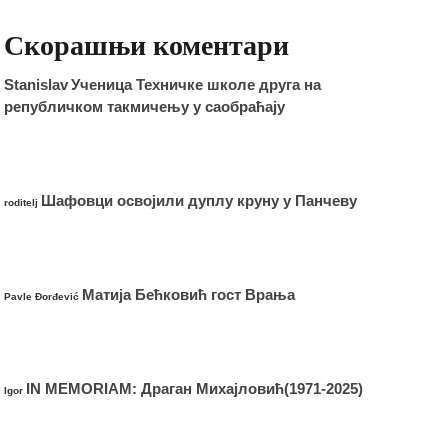
Скорашњи коментари
Stanislav
Ученица Техничке школе друга на
републичком такмичењу у саобраћају
Шафовци освојили дуплу круну у Панчеву
roditelj
Матија Бећковић гост Врања
Pavle Đorđević
IN MEMORIAM: Драган Михајловић(1971-2025)
Igor