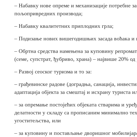
– Набавку нове опреме и механизације потребне 
пољопривредних производа;
– Набавку квалитетних приплодних грла;
– Подизање нових вишегодишњих засада воћака и 
– Обртна средства намењена за куповину репрома
(семе, супстрат, ђубриво, храна) – највише 20% од
– Развој сеоског туризма и то за:
– грађевинске радове (доградња, санација, инвест
адаптација објекта за смештај и исхрану туриста 
– за опремање постојећих објеката стварима и уре
делатности у складу са прописаним минимално те
угоститељства, или
– за куповину и постављање дворишног мобилијара 