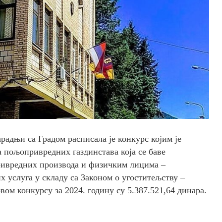
радњи са Градом расписала је конкурс којим је
пољопривредних газдинстава која се баве
ивредних производа и физичким лицима –
 услуга у складу са Законом о угоститељству –
ом конкурсу за 2024. годину су 5.387.521,64 динара.