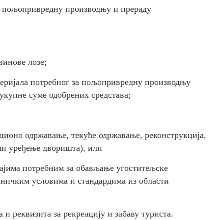
за пољопривредну производњу и прераду
винове лозе;
теријала потребног за пољопривредну производњу
 укупне суме одобрених средстава;
иционо одржавање, текуће одржавање, реконструкција,
или уређење дворишта), или
ђајима потребним за обављање угоститељске
хничким условима и стандардима из области
и реквизита за рекреацију и забаву туриста.