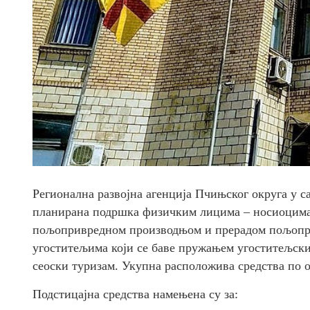
Регионална развојна агенција Пчињског округа у са
планирана подршка физичким лицима – носиоцима 
пољопривредном производњом и прерадом пољопр
угоститељима који се баве пружањем угоститељских
сеоски туризам. Укупна расположива средства по ов
Подстицајна средства намењена су за: