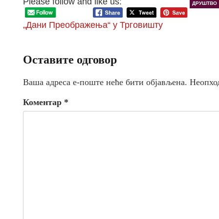
Please follow and like us:
ДРУШТВО
„Дани Преображења“ у Трговишту
Оставите одговор
Ваша адреса е-поште неће бити објављена.
Неопхо
Коментар
*