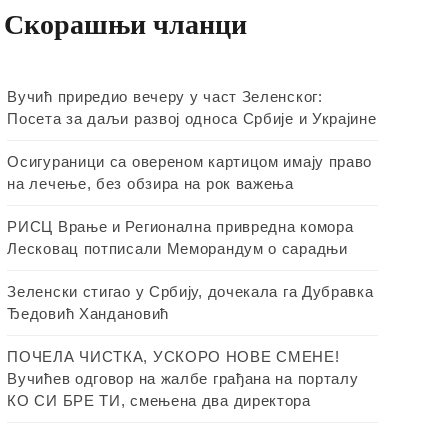
Скорашњи чланци
Вучић приредио вечеру у част Зеленског:
Посета за даљи развој односа Србије и Украјине
Осигураници са овереном картицом имају право
на лечење, без обзира на рок важења
РИСЦ Врање и Регионална привредна комора
Лесковац потписали Меморандум о сарадњи
Зеленски стигао у Србију, дочекала га Дубравка
Ђедовић Хандановић
ПОЧЕЛА ЧИСТКА, УСКОРО НОВЕ СМЕНЕ!
Вучићев одговор на жалбе грађана на порталу
КО СИ БРЕ ТИ, смењена два директора