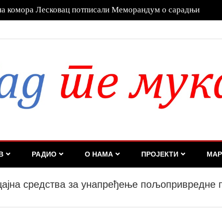
а га Дубравка Ђедовић Хандановић
В
РАДИО
О НАМА
ПРОЈЕКТИ
МАР
ицајна средства за унапређење пољопривредне