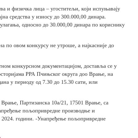
а и физичка лица – угоститељи, који испуњавају
јна средства у износу до 300.000,00 динара.
улагања, односно до 30.000,00 динара по кориснику
на по овом конкурсу не утроше, а најкасније до
атном конкурсном документацијом, доставља се у
осторијама РРА Пчињског округа доо Врање, на
ана у периоду од 7.30 до 15.30 сати, или
 Врање, Партизанска 10а/21, 17501 Врање, са
унапређење пољопривредне производње и
 2024. години. -Унапређење пољопривредне