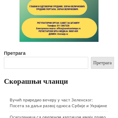
Претрага
Претрага
Скорашњи чланци
Вучић приредио вечеру у част Зеленског:
Посета за даљи развој односа Србије и Украјине
Осигураници са овереном картицом имају право