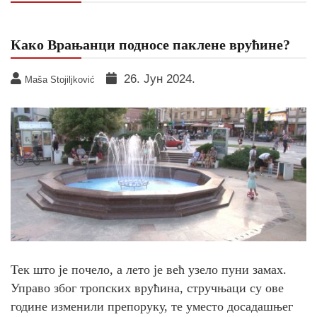
Како Врањанци подносе паклене врућине?
26. Јун 2024.
Maša Stojiljković
Тек што је почело, а лето је већ узело пуни замах.
Управо због тропских врућина, стручњаци су ове
године изменили препоруку, те уместо досадашњег