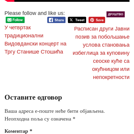
Please follow and like us:
ДРУШТВО
У четвртак
Расписан други Јавни
традиционални
позив за побољшање
Видовдански концерт на
услова становања
Тргу Станише Стошића
избеглица за куповину
сеоске куће са
окућницом или
непокретности
Оставите одговор
Ваша адреса е-поште неће бити објављена.
Неопходна поља су означена
*
Коментар
*