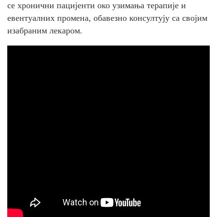
се хронични пацијенти око узимања терапије и
евентуалних промена, обавезно консултују са својим
изабраним лекаром.