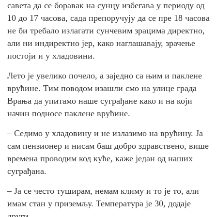
савета да се боравак на сунцу избегава у периоду од
10 до 17 часова, сада препоручују да се пре 18 часова
не би требало излагати сунчевим зрацима директно,
али ни индиректно јер, како наглашавају, зрачење
постоји и у хладовини.
Лето је увелико почело, а заједно са њим и паклене
врућине. Тим поводом изашли смо на улице града
Врања да упитамо наше суграђане како и на који
начин подносе паклене врућине.
– Седимо у хладовину и не излазимо на врућину. Ја
сам пензионер и нисам баш добро здравствено, више
времена проводим код куће, каже један од наших
суграђана.
– Ја се често туширам, немам климу и то је то, али
имам стан у приземљу. Температура је 30, додаје
други.