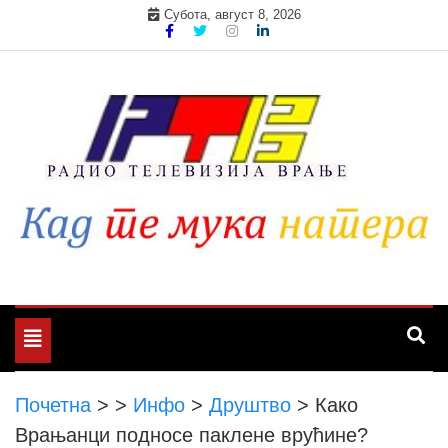
Skip
Субота, август 8, 2026
to
content
Toggle
navigation
Почетна
>
>
Инфо
>
Друштво
>
Како
Врањанци подносе паклене врућине?