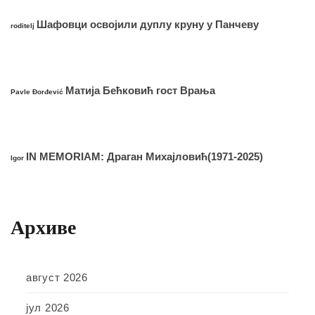
Шафовци освојили дуплу круну у Панчеву
roditelj
Матија Бећковић гост Врања
Pavle Đorđević
IN MEMORIAM: Драган Михајловић(1971-2025)
Igor
Архиве
август 2026
јул 2026