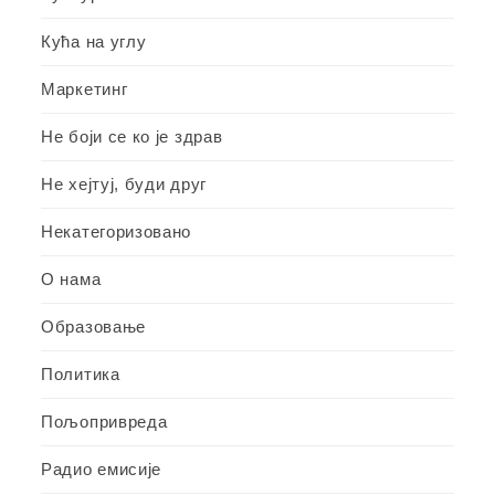
Кућа на углу
Маркетинг
Не боји се ко је здрав
Не хејтуј, буди друг
Некатегоризовано
О нама
Образовање
Политика
Пољопривреда
Радио емисије