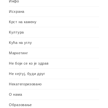
Инфо
Исхрана
Крст на камену
Култура
Кућа на углу
Маркетинг
Не боји се ко је здрав
Не хејтуј, буди друг
Некатегоризовано
О нама
Образовање