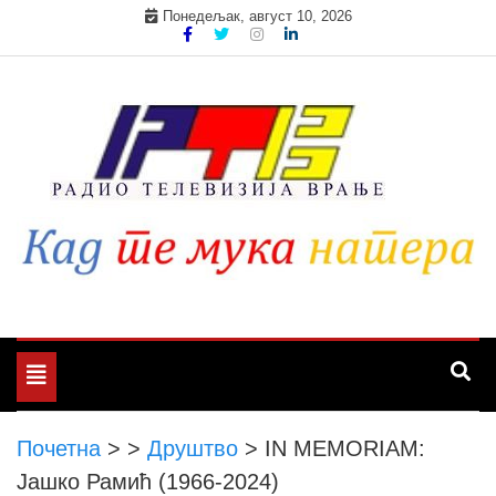
Skip
Понедељак, август 10, 2026
to
content
Toggle
navigation
Почетна
>
>
Друштво
>
IN MEMORIAM:
Јашко Рамић (1966-2024)