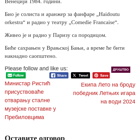
Венецији 1984. години.
Био је солиста и аранжер за фанфаре „Haidoutu
orkestra“ и радио у театру „Comedie Francaise“.
Живео је и радио у Паризу са породицом.
Биће сахрањен у Врањској Бањи, а време ће бити
накнадно саопштено.
Please follow and like us:
ДРУШТВО
Министар Ристић
Екипа Лето на броду
присуствоваће
победник Летњих игара
отварању сталне
на води 2024
музејске поставке у
Пребиловцима
Оставите одговор