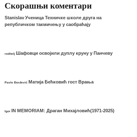
Скорашњи коментари
Stanislav
Ученица Техничке школе друга на
републичком такмичењу у саобраћају
Шафовци освојили дуплу круну у Панчеву
roditelj
Матија Бећковић гост Врања
Pavle Đorđević
IN MEMORIAM: Драган Михајловић(1971-2025)
Igor