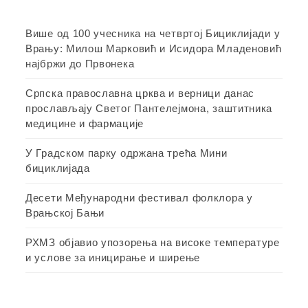
Више од 100 учесника на четвртој Бициклијади у
Врању: Милош Марковић и Исидора Младеновић
најбржи до Првонека
Српска православна црква и верници данас
прослављају Светог Пантелејмона, заштитника
медицине и фармације
У Градском парку одржана трећа Мини
бициклијада
Десети Међународни фестивал фолклора у
Врањској Бањи
РХМЗ објавио упозорења на високе температуре
и услове за иницирање и ширење