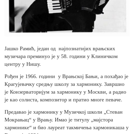
Јашко Рамић, један од најпознатијих врањских
музичара преминуо је у 58. години у Клиничком
центру у Нишу.
Рођен је 1966. години у Врањској Бањи, а похађао је
Крагујевачку средњу школу за хармонику. Завршио
је Конзерваторијум за хармонику у Москви, а радио
је као солиста, композитор и пратио многе певаче.
Предавао је хармонику у Музичкој школи „Стеван
Мокрањац“ у Врању. Имао је титулу „мајстора
хармонике“ и био лауреат такмичења хармоникаша у