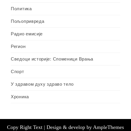
Политика
Пољопривреда
Радио емисије
Регион
Сведоци историје: Споменици Врања
Спорт
У здравом духу здраво тело
Хроника
Copy Right Text |
Design & develop by AmpleThemes