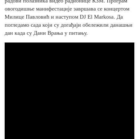
радови полазника видео радионице КЗМ. Програм
овогодишње манифестације завршава се концертом
Милице Павловић и наступом DJ El Markosa. Да
погледамо сада који су догађаји обележили данашњи
дан када су Дани Врања у питању.