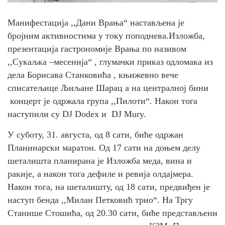
Манифестација ,,Дани Врања“ настављена је
бројним активностима у току поподнева.Изложба,
презентација гастрономије Врања по називом
,,Сукаљка –месенија“ , глумачки приказ одломака из
дела Борисава Станковића , књижевно вече
списатељице Љиљане Шарац а на централној бини
концерт је одржала група ,,Пилоти“. Након тога
наступили су DJ Dodex и DJ Mury.
У суботу, 31. августа, од 8 сати, биће одржан
Планинарски маратон. Од 17 сати на доњем делу
шеталишта планирана је Изложба меда, вина и
ракије, а након тога дефиле и ревија олдајмера.
Након тога, на шеталишту, од 18 сати, предвиђен је
наступ бенда ,,Милан Петковић трио“. На Тргу
Станише Стошића, од 20.30 сати, биће представљени