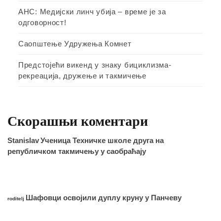
АНС: Медијски линч убија – време је за
одговорност!
Саопштење Удружења Комнет
Предстојећи викенд у знаку бициклизма-
рекреација, дружење и такмичење
Скорашњи коментари
Stanislav
Ученица Техничке школе друга на
републичком такмичењу у саобраћају
Шафовци освојили дуплу круну у Панчеву
roditelj