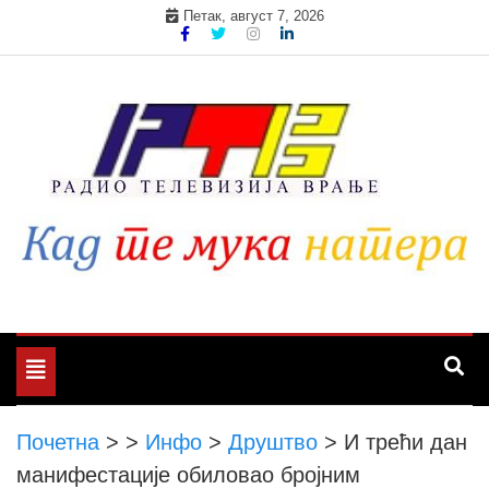
Skip
Петак, август 7, 2026
to
content
Toggle
navigation
Почетна
>
>
Инфо
>
Друштво
>
И трећи дан
манифестације обиловао бројним