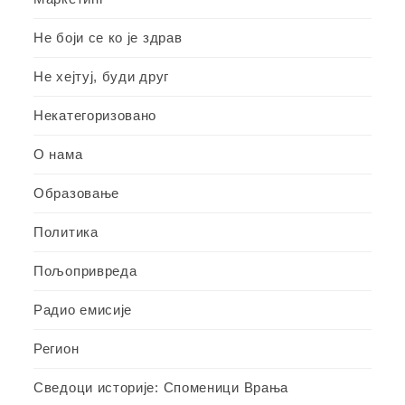
Не боји се ко је здрав
Не хејтуј, буди друг
Некатегоризовано
О нама
Образовање
Политика
Пољопривреда
Радио емисије
Регион
Сведоци историје: Споменици Врања