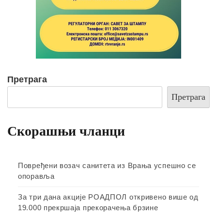
Претрага
Претрага
Скорашњи чланци
Повређени возач санитета из Врања успешно се
опоравља
За три дана акције РОАДПОЛ откривено више од
19.000 прекршаја прекорачења брзине