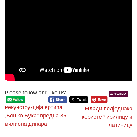
Please follow and like us:
ДРУШТВО
Рекунструкција вртића
Млади подједнако
„Бошко Буха“ вредна 35
користе ћирилицу и
милиона динара
латиницу