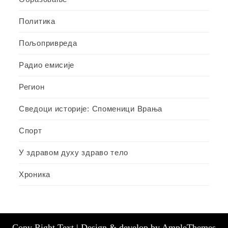
Политика
Пољопривреда
Радио емисије
Регион
Сведоци историје: Споменици Врања
Спорт
У здравом духу здраво тело
Хроника
Copy Right Text |
Design & develop by AmpleThemes