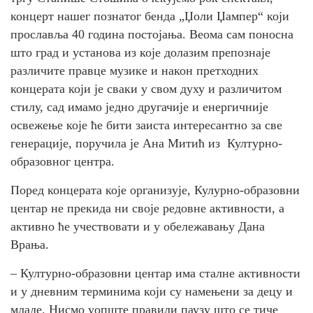
концерт нашег познатог бенда „Џоли Џампер“ који
прославља 40 година постојања. Веома сам поносна
што град и установа из које долазим препознаје
различите правце музике и након претходних
концерата који је сваки у свом духу и различитом
стилу, сад имамо једно другачије и енергичније
освежење које ће бити заиста интересантно за све
генерације, поручила је Ана Митић из Културно-
образовног центра.
Поред концерата које организује, Кулурно-образовни
центар не прекида ни своје редовне активности, а
активно ће учествовати и у обележавању Дана
Врања.
– Културно-образовни центар има сталне активности
и у дневним терминима који су намењени за децу и
младе. Нисмо уопште правили паузу што се тиче