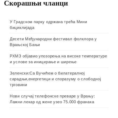
Скорашњи чланци
У Градском парку одржана трећа Мини
бициклијада
Десети Међународни фестивал фолклора у
Врањској Бањи
РХМЗ објавио упозорења на високе температуре
и услове за иницирање и ширење
Зеленски:Са Вучићем о билатералној
сарадњи,енергетици и споразуму о слободној
трговини
Нови случај телефонске преваре у Врању:
Лажни лекар од жене узео 75.000 франака