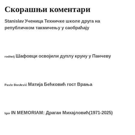
Скорашњи коментари
Stanislav
Ученица Техничке школе друга на
републичком такмичењу у саобраћају
Шафовци освојили дуплу круну у Панчеву
roditelj
Матија Бећковић гост Врања
Pavle Đorđević
IN MEMORIAM: Драган Михајловић(1971-2025)
Igor