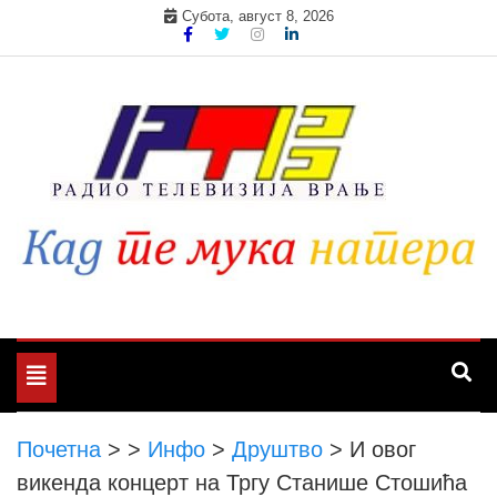
Skip
Субота, август 8, 2026
to
content
Toggle
navigation
Почетна
>
>
Инфо
>
Друштво
>
И овог
викенда концерт на Тргу Станише Стошића