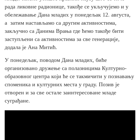
рада ликовне радионице, такође се укључујемо и у
обележавање Дана младих у понедељак 12. августа,
а затим настављамо са другим активностима,
закључно са Данима Врања где ћемо такође бити
заступљени са активностима за све генерације,
додала је Ана Митић.
У понедељак, поводом Дана младих, биће
организовано дружење са полазницима Културно-
образовног центра који ће се такмичити у познавању
споменика и културних места у граду. Позив је
отворен и за све остале заинтересоване младе
суграђане.