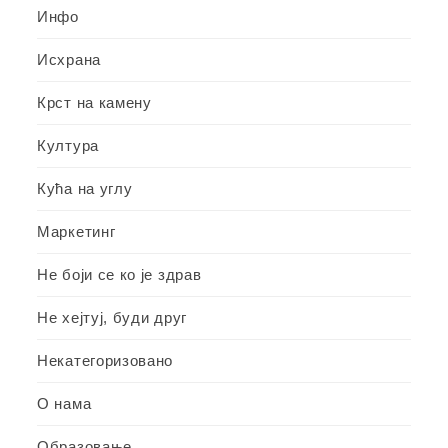
Инфо
Исхрана
Крст на камену
Култура
Кућа на углу
Маркетинг
Не боји се ко је здрав
Не хејтуј, буди друг
Некатегоризовано
О нама
Образовање