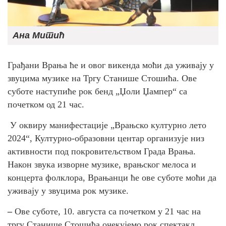
Ана Митић
Грађани Врања ће и овог викенда моћи да уживају у
звуцима музике на Тргу Станише Стошића. Ове
суботе наступиће рок бенд „Џоли Џампер“ са
почетком од 21 час.
У оквиру манифестације „Врањско културно лето
2024“, Културно-образовни центар организује низ
активности под покровитељством Града Врања.
Након звука изворне музике, врањског мелоса и
концерта фолклора, Врањанци ће ове суботе моћи да
уживају у звуцима рок музике.
–
Ове суботе, 10. августа са почетком у 21 час на
тргу Станише Стошића очекујемо рок спектакл,