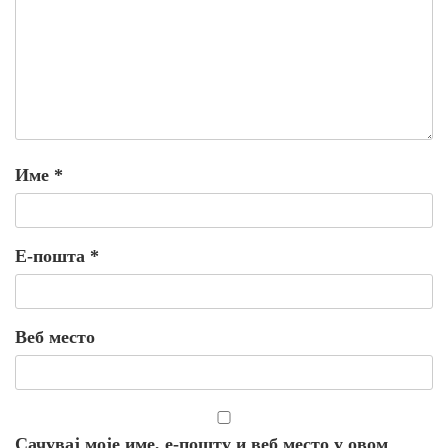
Име
*
Е-пошта
*
Веб место
Сачувај моје име, е-пошту и веб место у овом