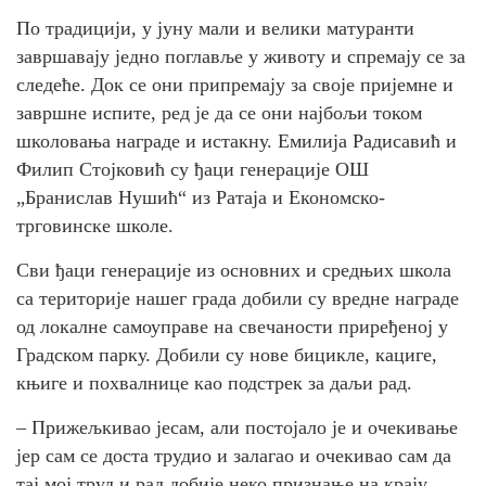
По традицији, у јуну мали и велики матуранти
завршавају једно поглавље у животу и спремају се за
следеће. Док се они припремају за своје пријемне и
завршне испите, ред је да се они најбољи током
школовања награде и истакну. Емилија Радисавић и
Филип Стојковић су ђаци генерације ОШ
„Бранислав Нушић“ из Ратаја и Економско-
трговинске школе.
Сви ђаци генерације из основних и средњих школа
са територије нашег града добили су вредне награде
од локалне самоуправе на свечаности приређеној у
Градском парку. Добили су нове бицикле, кациге,
књиге и похвалнице као подстрек за даљи рад.
– Прижељкивао јесам, али постојало је и очекивање
јер сам се доста трудио и залагао и очекивао сам да
тај мој труд и рад добије неко признање на крају.