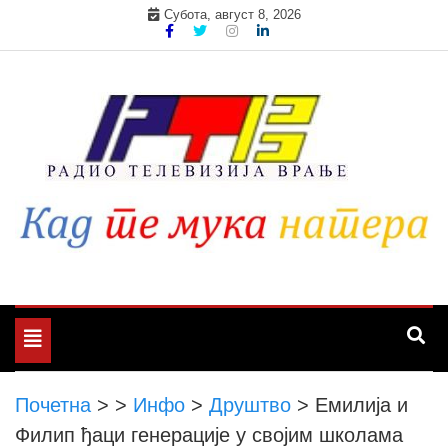
Skip
Субота, август 8, 2026
to
content
Toggle
navigation
Почетна
>
>
Инфо
>
Друштво
>
Емилија и
Филип ђаци генерације у својим школама