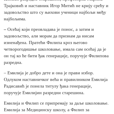
Трајковић и наставник Игор Митић не крију срећу и
задовољство што су њихови ученици најбољи међу
најбољима.
–
Осећај који преовладава је понос, а затим и
задовољство, али морам да признам да нисам
изненађена. Пратећи Филипа кроз његово
четворогодишње школовање, имала сам осећај да је
он тај ко ће бити ђак генерације, поручује Филипова
разредна.
– Емилија је добро дете и она је прави избор.
Одлуком наставничког већа и правилником Емилија
Радисавић је понела титулу ђака генерације,
поручује Емилијин разредни старешина.
Емилија и Филип се припремају за даље школовање.
Емилија за Медицинску школу, а Филип за