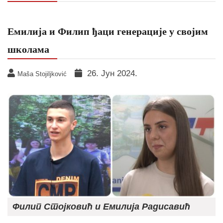
Емилија и Филип ђаци генерације у својим
школама
26. Јун 2024.
Maša Stojiljković
Филип Стојковић и Емилија Радисавић