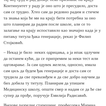
Континуитет у раду је оно што је пресудило, доста
сам се трудио. Хтео сам да редовно радим и стичем
та знања која ће ми на крају бити потребна за оно
што планирам да радим после школе, али се то
залагање на крају испоставило као значајно када је у
питању титула ђака генерације, рекао је Филип
Стојковић.
– Некад је било неких одрицања, а ја ипак одлучим
да останем кући, да се припремим за неки тест или
одговарање. Ја сам одувек желела, односно, имала
сам циљ да будем ђак генерације и доста сам се
трудила да све превазиђем и да све добро научим да
бих добила ту титулу. Планирам да упишем
Медицинску школу, општи смер и надам се да ће све
супер да прође, поручује Емилија Радисавић.
Њихове разредне старешине, професорка Марина