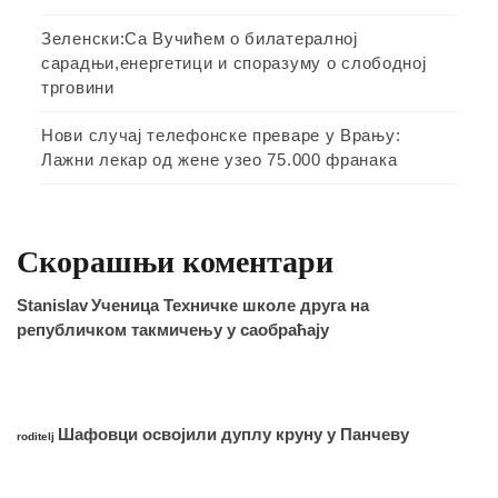
Зеленски:Са Вучићем о билатералној
сарадњи,енергетици и споразуму о слободној
трговини
Нови случај телефонске преваре у Врању:
Лажни лекар од жене узео 75.000 франака
Скорашњи коментари
Stanislav
Ученица Техничке школе друга на
републичком такмичењу у саобраћају
Шафовци освојили дуплу круну у Панчеву
roditelj