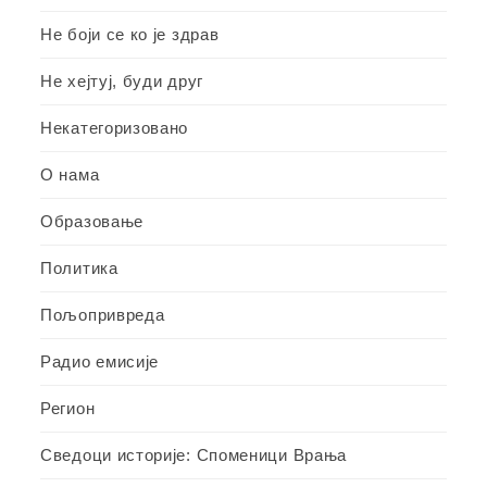
Не боји се ко је здрав
Не хејтуј, буди друг
Некатегоризовано
О нама
Образовање
Политика
Пољопривреда
Радио емисије
Регион
Сведоци историје: Споменици Врања