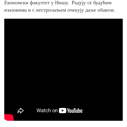
Економски факултет у Нишу. Радују се будућим
изазовима и с нестрпљењем очекују даље обавезе.