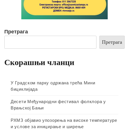
Претрага
Претрага
Скорашњи чланци
У Градском парку одржана трећа Мини
бициклијада
Десети Међународни фестивал фолклора у
Врањској Бањи
РХМЗ објавио упозорења на високе температуре
и услове за иницирање и ширење