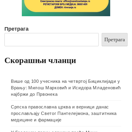
Претрага
Претрага
Скорашњи чланци
Више од 100 учесника на четвртој Бициклијади у
Врању: Милош Марковић и Исидора Младеновић
најбржи до Првонека
Српска православна црква и верници данас
прослављају Светог Пантелејмона, заштитника
медицине и фармације