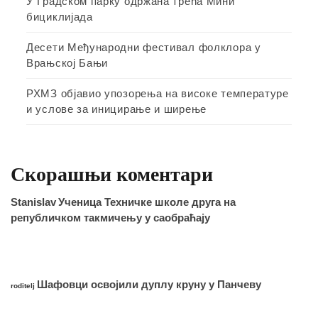
У Градском парку одржана трећа Мини
бициклијада
Десети Међународни фестивал фолклора у
Врањској Бањи
РХМЗ објавио упозорења на високе температуре
и услове за иницирање и ширење
Скорашњи коментари
Stanislav
Ученица Техничке школе друга на
републичком такмичењу у саобраћају
Шафовци освојили дуплу круну у Панчеву
roditelj