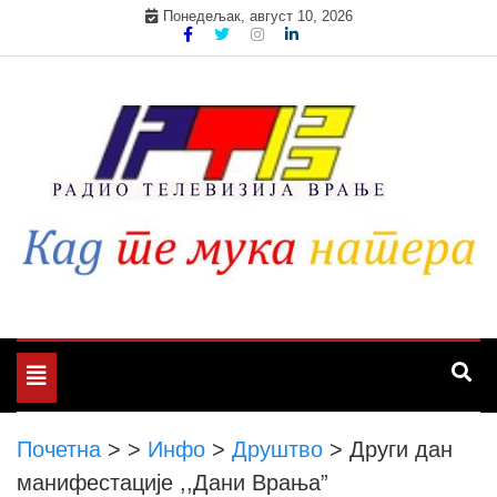
Skip
Понедељак, август 10, 2026
to
content
Toggle
navigation
Почетна
>
>
Инфо
>
Друштво
>
Други дан
манифестације ,,Дани Врања”