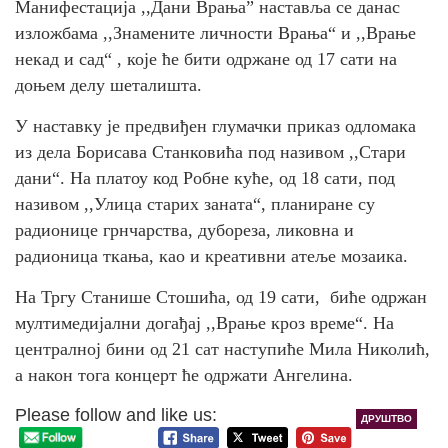
Манифестација ,,Дани Врања” наставља се данас
изложбама ,,Знамените личности Врања“ и ,,Врање
некад и сад“ , које ће бити одржане од 17 сати на
доњем делу шеталишта.
У наставку је предвиђен глумачки приказ одломака
из дела Борисава Станковића под називом ,,Стари
дани“. На платоу код Робне куће, од 18 сати, под
називом ,,Улица старих заната“, планиране су
радионице грнчарства, дубореза, ликовна и
радионица ткања, као и креативни атеље мозаика.
На Тргу Станише Стошића, од 19 сати, биће одржан
мултимедијални догађај ,,Врање кроз време“. На
централној бини од 21 сат наступиће Мила Николић,
а након тога концерт ће одржати Ангелина.
Please follow and like us:
ДРУШТВО