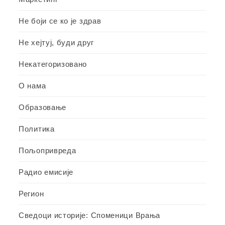
Не боји се ко је здрав
Не хејтуј, буди друг
Некатегоризовано
О нама
Образовање
Политика
Пољопривреда
Радио емисије
Регион
Сведоци историје: Споменици Врања