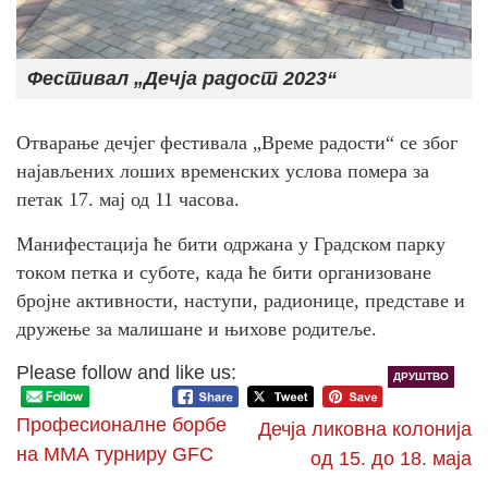
Фестивал „Дечја радост 2023“
Отварање дечјег фестивала „Време радости“ се због
најављених лоших временских услова помера за
петак 17. мај од 11 часова.
Манифестација ће бити одржана у Градском парку
током петка и суботе, када ће бити организоване
бројне активности, наступи, радионице, представе и
дружење за малишане и њихове родитеље.
Please follow and like us:
ДРУШТВО
Професионалне борбе
Дечја ликовна колонија
на ММА турниру GFC
од 15. до 18. маја