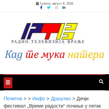
Skip
Субота, август 8, 2026
to
content
Toggle
navigation
Почетна
>
>
Инфо
>
Друштво
>
Дечји
фестивал „Време радости“ почиње у петак