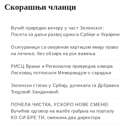
Скорашњи чланци
Вучић приредио вечеру у част Зеленског:
Посета за даљи развој односа Србије и Украјине
Осигураници са овереном картицом имају право
на лечење, без обзира на рок важења
РИСЦ Врање и Регионална привредна комора
Лесковац потписали Меморандум о сарадњи
Зеленски стигао у Србију, дочекала га Дубравка
Ђедовић Хандановић
ПОЧЕЛА ЧИСТКА, УСКОРО НОВЕ СМЕНЕ!
Вучићев одговор на жалбе грађана на порталу
КО СИ БРЕ ТИ, смењена два директора