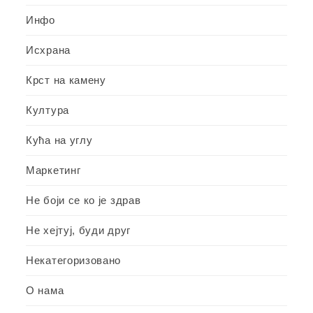
Инфо
Исхрана
Крст на камену
Култура
Кућа на углу
Маркетинг
Не боји се ко је здрав
Не хејтуј, буди друг
Некатегоризовано
О нама