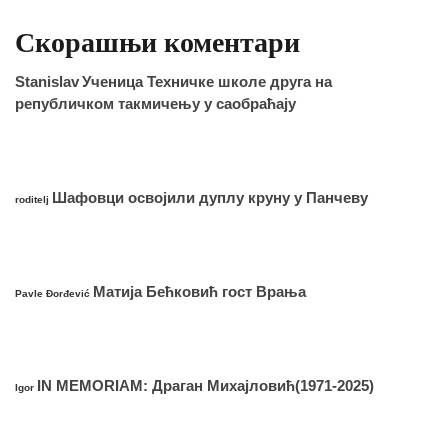
Скорашњи коментари
Stanislav
Ученица Техничке школе друга на
републичком такмичењу у саобраћају
Шафовци освојили дуплу круну у Панчеву
roditelj
Матија Бећковић гост Врања
Pavle Đorđević
IN MEMORIAM: Драган Михајловић(1971-2025)
Igor