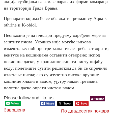
акција сузбијања са земље одраслих форми комараца
на територији Града Врања.
Препарати којима ће се обављати третман су Aqua k-
othrine и K-obiol.
Неопходно је да пчелари предузму одређене мере за
заштиту пчела. Уколико није могуће њихово
измештање: ноћ пре третмана пчеле треба затворити;
вентусе на кошницама оставити отворене; испод
поклопне даске, у хранилице сипати чисту пијаћу
воду; полетиште сузити решетком да би се спречило
излетање пчела; ако су изузетно високе врућине
кошнице хладити водом; ујутру након третмана
полетне даске опрати чистом водом.
Please follow and like us:
ДРУШТВО
Завршена
По двадесетак пожара