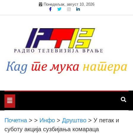
Skip
Понедељак, август 10, 2026
to
content
Toggle
navigation
Почетна
>
>
Инфо
>
Друштво
>
У петак и
суботу акција сузбијања комараца