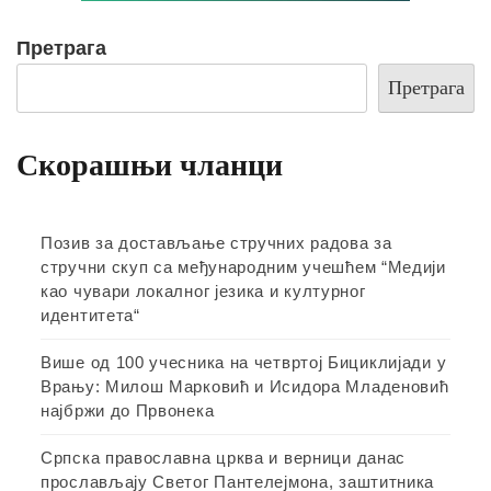
Претрага
Претрага
Скорашњи чланци
Позив за достављање стручних радова за
стручни скуп са међународним учешћем “Медији
као чувари локалног језика и културног
идентитета“
Више од 100 учесника на четвртој Бициклијади у
Врању: Милош Марковић и Исидора Младеновић
најбржи до Првонека
Српска православна црква и верници данас
прослављају Светог Пантелејмона, заштитника