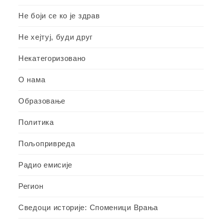
Не боји се ко је здрав
Не хејтуј, буди друг
Некатегоризовано
О нама
Образовање
Политика
Пољопривреда
Радио емисије
Регион
Сведоци историје: Споменици Врања