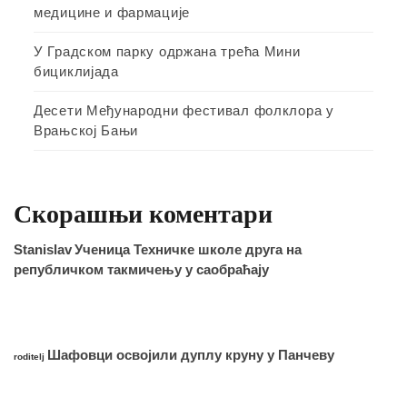
медицине и фармације
У Градском парку одржана трећа Мини
бициклијада
Десети Међународни фестивал фолклора у
Врањској Бањи
Скорашњи коментари
Stanislav
Ученица Техничке школе друга на
републичком такмичењу у саобраћају
Шафовци освојили дуплу круну у Панчеву
roditelj