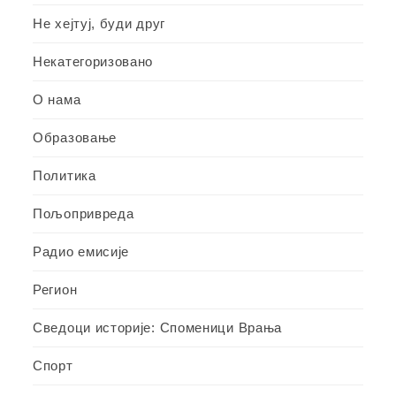
Не хејтуј, буди друг
Некатегоризовано
О нама
Образовање
Политика
Пољопривреда
Радио емисије
Регион
Сведоци историје: Споменици Врања
Спорт