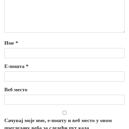
Име
*
Е-пошта
*
Веб место
Сачувај моје име, е-пошту и веб место у овом
прегледачу веба за следећи пут када