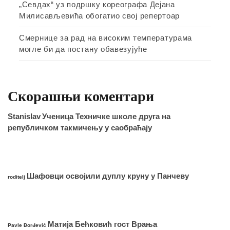
„Севдах“ уз подршку кореографа Дејана
Милисављевића обогатио свој репертоар
Смернице за рад на високим температурама
могле би да постану обавезујуће
Скорашњи коментари
Stanislav
Ученица Техничке школе друга на
републичком такмичењу у саобраћају
Шафовци освојили дуплу круну у Панчеву
roditelj
Матија Бећковић гост Врања
Pavle Đorđević