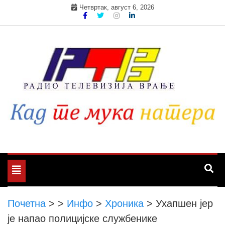
Skip
Четвртак, август 6, 2026
to
content
Toggle
navigation
Почетна
>
>
Инфо
>
Хроника
>
Ухапшен јер
је напао полицијске службенике