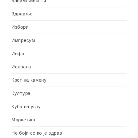
Занимљивости
Здравље
Избори
Импресум
Инфо
Исхрана
Крст на камену
Култура
Кућа на углу
Маркетинг
Не боји се ко је здрав