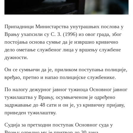
Припадници Министарства унутрашњих послова у
Врању ухапсили су С. З. (1996) из овог града, због
постојања основа сумње да је извршио кривично
дело ометање службеног лица у вршењу службене
дужности.
Он се сумњичи да је, приликом поступања полиције,
вређао, претио и напао полицијске службенике.
По налогу дежурног јавног тужиоца Основног јавног
тужилаштва у Врању, осумњиченом је одређено
задржавање до 48 сати и он је, уз кривичну пријаву,
приведен тужилаштву.
Судија за претходни поступак Основног суда у
Врању одредио му је притвор до 30 дана.