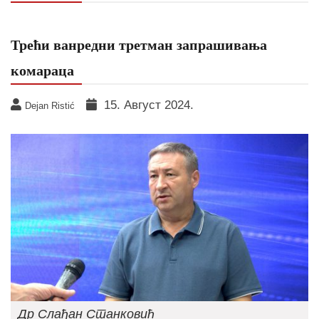
Трећи ванредни третман запрашивања
комараца
15. Август 2024.
Dejan Ristić
Др Слађан Станковић