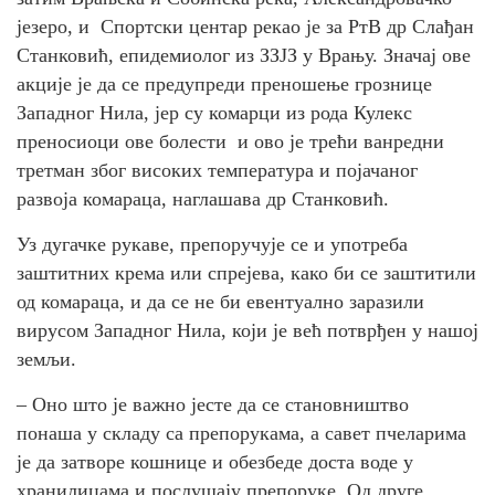
језеро, и Спортски центар рекао је за РтВ др Слађан
Станковић, епидемиолог из ЗЗЈЗ у Врању. Значај ове
акције је да се предупреди преношење грознице
Западног Нила, јер су комарци из рода Кулекс
преносиоци ове болести и ово је трећи ванредни
третман због високих температура и појачаног
развоја комараца, наглашава др Станковић.
Уз дугачке рукаве, препоручује се и употреба
заштитних крема или спрејева, како би се заштитили
од комараца, и да се не би евентуално заразили
вирусом Западног Нила, који је већ потврђен у нашој
земљи.
– Оно што је важно јесте да се становништво
понаша у складу са препорукама, а савет пчеларима
је да затворе кошнице и обезбеде доста воде у
хранилицама и послушају препоруке. Од друге