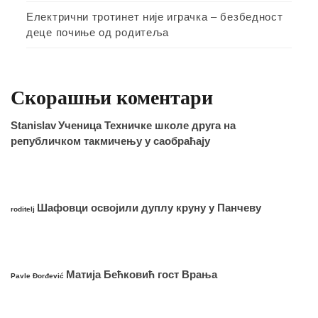
Електрични тротинет није играчка – безбедност
деце почиње од родитеља
Скорашњи коментари
Stanislav
Ученица Техничке школе друга на
републичком такмичењу у саобраћају
Шафовци освојили дуплу круну у Панчеву
roditelj
Матија Бећковић гост Врања
Pavle Đorđević