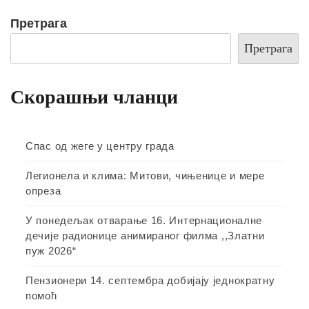
Претрага
Претрага
Скорашњи чланци
Спас од жеге у центру града
Легионела и клима: Митови, чињенице и мере
опреза
У понедељак отварање 16. Интернационалне
дечије радионице анимираног филма ,,Златни
пуж 2026“
Пензионери 14. септембра добијају једнократну
помоћ