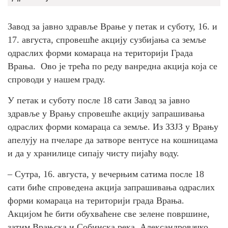
Завод за јавно здравље Врање у петак и суботу, 16. и
17. августа, спровешће акцију сузбијања са земље
одраслих форми комараца на територији Града
Врања. Ово је трећа по реду ванредна акција која се
спроводи у нашем граду.
У петак и суботу после 18 сати Завод за јавно
здравље у Врању спровешће акцију запрашивања
одраслих форми комараца са земље. Из ЗЗЈЗ у Врању
апелују на пчеларе да затворе вентусе на кошницама
и да у хранилице сипају чисту пијаћу воду.
– Сутра, 16. августа, у вечерњим сатима после 18
сати биће спроведена акција запрашивања одраслих
форми комараца на територији града Врања.
Акцијом ће бити обухваћене све зелене површине,
затим Врањска и Собинска река, Александровачко