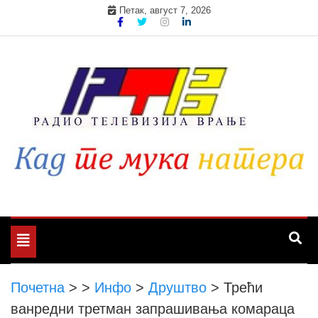
Skip
Петак, август 7, 2026
to
content
Toggle
navigation
Почетна
>
>
Инфо
>
Друштво
>
Трећи
ванредни третман запрашивања комараца