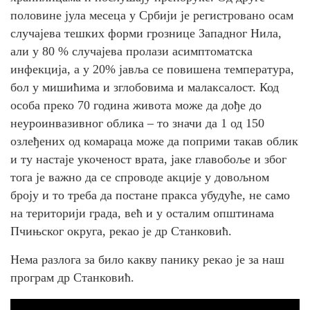
половине јула месеца у Србији је регистровано осам
случајева тешких форми грознице Западног Нила,
али у 80 % случајева пролази асимптоматска
инфекција, а у 20% јавља се повишена температура,
бол у мишићима и зглобовима и малаксалост. Код
особа преко 70 година живота може да дође до
неуроинвазивног облика – то значи да 1 од 150
озлеђених од комараца може да поприми такав облик
и ту настаје укоченост врата, јаке главобоље и због
тога је важно да се спроводе акције у довољном
броју и то треба да постане пракса убудуће, не само
на територији града, већ и у осталим општинама
Пчињског округа, рекао је др Станковић.
Нема разлога за било какву панику рекао је за наш
програм др Станковић.