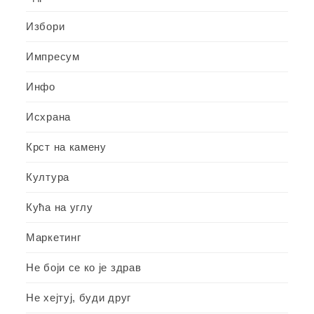
Избори
Импресум
Инфо
Исхрана
Крст на камену
Култура
Кућа на углу
Маркетинг
Не боји се ко је здрав
Не хејтуј, буди друг