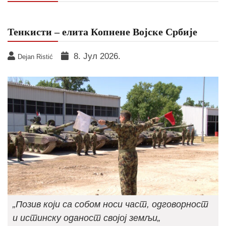
Тенкисти – елита Копнене Војске Србије
8. Јул 2026.
Dejan Ristić
„Позив који са собом носи част, одговорност
и истинску оданост својој земљи
„