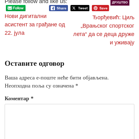
Please follow and like us:
ДРУШТВО
Нови дигитални
Ђорђевић: Циљ
асистент за грађане од
„Врањског спортског
22. јула
лета“ да се деца друже
и уживају
Оставите одговор
Ваша адреса е-поште неће бити објављена.
Неопходна поља су означена
*
Коментар
*