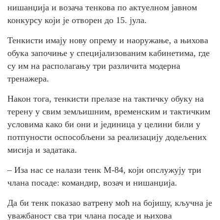
нишанџија и возача тенкова по актуелном јавном
конкурсу који је отворен до 15. јула.
Тенкисти имају нову опрему и наоружање, а њихова
обука започиње у специјализованим кабинетима, где
су им на располагању три различита модерна
тренажера.
Након тога, тенкисти прелазе на тактичку обуку на
терену у свим земљишним, временским и тактичким
условима како би они и јединица у целини били у
потпуности оспособљени за реализацију додељених
мисија и задатака.
– Иза нас се налази тенк М-84, који опслужују три
члана посаде: командир, возач и нишанџија.
Да би тенк показао ватрену моћ на бојишу, кључна је
уважбаност сва три члана посаде и њихова