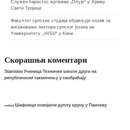
Служен парастос жртвама „Олује“ у Храму
Свете Тројице
Факултет српских студија објављује позив за
ангажовање лектора српског језика на
Универзитету ,,HISU“ у Кини
Скорашњи коментари
Stanislav
Ученица Техничке школе друга на
републичком такмичењу у саобраћају
Шафовци освојили дуплу круну у Панчеву
roditelj