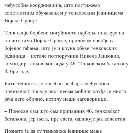
међусобна координација, што постижемо
константним обучавањем у тенковским јединицама
Војске Србије.
Тенк своје борбене могућности најбоље показује на
полигонима Војске Србије, приликом извођења
бојевог гађања, што је и круна обуке тенковских
јединица – истиче потпоручник Никола Јанковић,
командир тенковског вода у 46. Тенковском батаљону
4. бригаде.
Бити тенкиста је посебан осећај, а међусобна
повезаност посаде овог веома моћног оруђа је много
јача него обично, истичу наши саговорници.
– Поносан сам што сам припадник 46. тенковског
батаљона, јер њега, пре свега, одликује јак колектив.
Познато је да су тенковске јединице мање