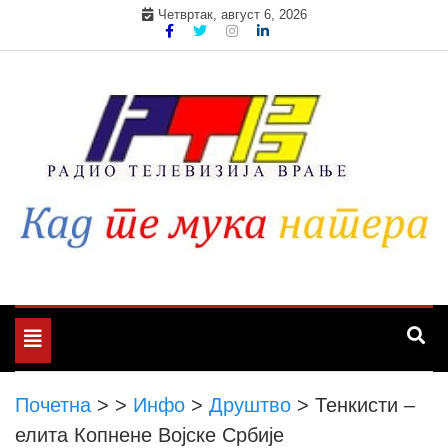
Skip
Четвртак, август 6, 2026
to
content
Toggle
navigation
Почетна
>
>
Инфо
>
Друштво
>
Тенкисти –
елита Копнене Војске Србије