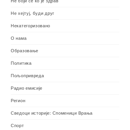
Не боји се ко је здрав
Не хејтуј, буди друг
Некатегоризовано
О нама
Образовање
Политика
Пољопривреда
Радио емисије
Регион
Сведоци историје: Споменици Врања
Спорт