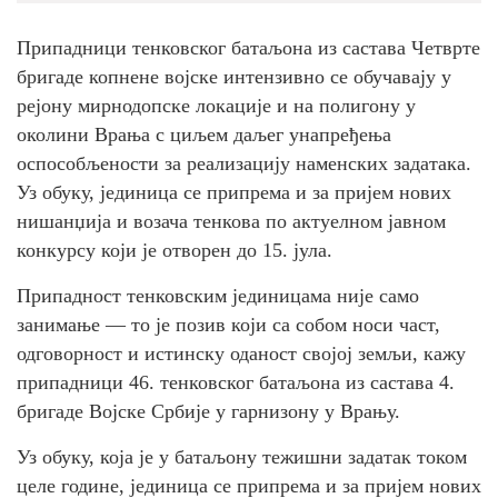
Припадници тенковског батаљона из састава Четврте
бригаде копнене војске интензивно се обучавају у
рејону мирнодопске локације и на полигону у
околини Врања с циљем даљег унапређења
оспособљености за реализацију наменских задатака.
Уз обуку, јединица се припрема и за пријем нових
нишанџија и возача тенкова по актуелном јавном
конкурсу који је отворен до 15. јула.
Припадност тенковским јединицама није само
занимање — то је позив који са собом носи част,
одговорност и истинску оданост својој земљи, кажу
припадници 46. тенковског батаљона из састава 4.
бригаде Војске Србије у гарнизону у Врању.
Уз обуку, која је у батаљону тежишни задатак током
целе године, јединица се припрема и за пријем нових