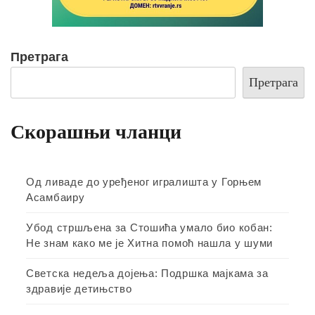
Претрага
Претрага
Скорашњи чланци
Од ливаде до уређеног игралишта у Горњем
Асамбаиру
Убод стршљена за Стошића умало био кобан:
Не знам како ме је Хитна помоћ нашла у шуми
Светска недеља дојења: Подршка мајкама за
здравије детињство