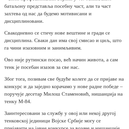
батаљону представља посебну част, али та част
захтева од нас да будемо мотивисани и
дисциплиновани.
Свакодневно се стичу нове вештине и гради се
дисциплина. Сваки дан има свој смисао и циљ, што
га чини изазовним и занимљивим.
Ово није рутински посао, већ начин живота, а сам
тенк је посебан изазов за све нас.
Због тога, позивам све будуће колеге да се пријаве на
конкурс и да заједно корачамо у нове радне победе –
поручује десетар Милош Стаменовић, нишанџија на
тенку М-84.
Заинтересовани за службу у овој или некој другој
тенковској јединици Војске Србије могу се
пријавити на јавне конкурсе за возаче и нишанџије