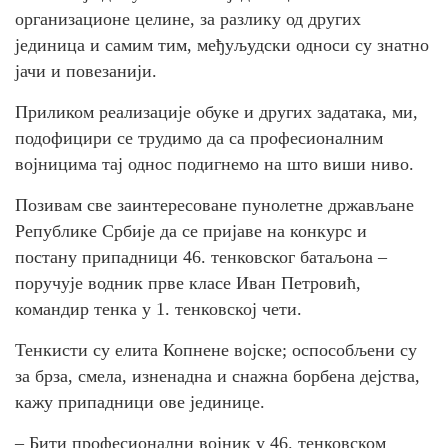
организационе целине, за разлику од других
јединица и самим тим, међуљудски односи су знатно
јачи и повезанији.
Приликом реализације обуке и других задатака, ми,
подофицири се трудимо да са професионалним
војницима тај однос подигнемо на што виши ниво.
Позивам све заинтересоване пунолетне држављане
Републике Србије да се пријаве на конкурс и
постану припадници 46. тенковског батаљона –
поручује водник прве класе Иван Петровић,
командир тенка у 1. тенковској чети.
Тенкисти су елита Копнене војске; оспособљени су
за брза, смела, изненадна и снажна борбена дејства,
кажу припадници ове јединице.
– Бити професионални војник у 46. тенковском