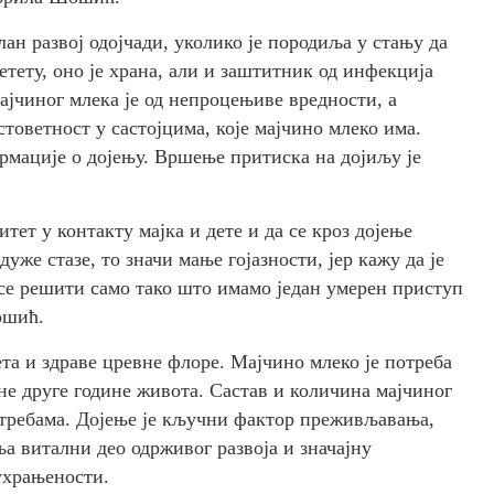
лан развој одојчади, уколико је породиља у стању да
тету, оно је храна, али и заштитник од инфекција
ајчиног млека је од непроцењиве вредности, а
товетност у састојцима, које мајчино млеко има.
рмације о дојењу. Вршење притиска на дојиљу је
итет у контакту мајка и дете и да се кроз дојење
дуже стазе, то значи мање гојазности, јер кажу да је
ће се решити само тако што имамо један умерен приступ
ошић.
та и здраве цревне флоре. Мајчино млеко је потреба
ене друге године живота. Састав и количина мајчиног
отребама. Дојење је кључни фактор преживљавања,
ља витални део одрживог развоја и значајну
ухрањености.