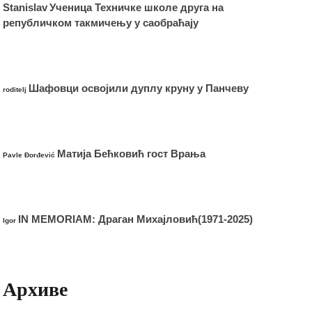
Stanislav
Ученица Техничке школе друга на
републичком такмичењу у саобраћају
Шафовци освојили дуплу круну у Панчеву
roditelj
Матија Бећковић гост Врања
Pavle Đorđević
IN MEMORIAM: Драган Михајловић(1971-2025)
Igor
Архиве