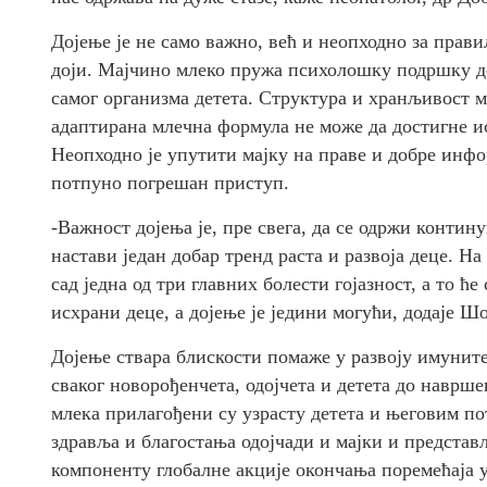
Дојење је не само важно, већ и неопходно за прави
доји. Мајчино млеко пружа психолошку подршку де
самог организма детета. Структура и хранљивост м
адаптирана млечна формула не може да достигне ис
Неопходно је упутити мајку на праве и добре инфо
потпуно погрешан приступ.
-Важност дојења је, пре свега, да се одржи контину
настави један добар тренд раста и развоја деце. На 
сад једна од три главних болести гојазност, а то 
исхрани деце, а дојење је једини могући, додаје Ш
Дојење ствара блискости помаже у развоју имуните
сваког новорођенчета, одојчета и детета до наврш
млека прилагођени су узрасту детета и његовим п
здравља и благостања одојчади и мајки и представ
компоненту глобалне акције окончања поремећаја 