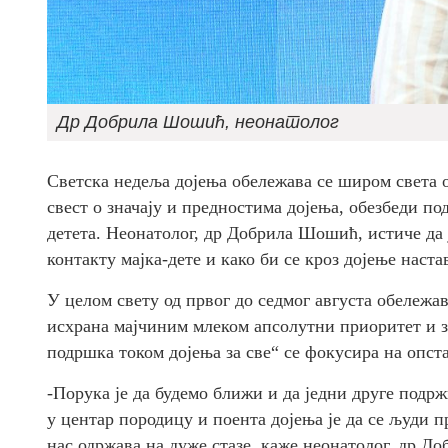
Др Добрила Шошић, неонатолог
Светска недеља дојења обележава се широм света о
свест о значају и предностима дојења, обезбеди п
детета. Неонатолог, др Добрила Шошић, истиче да 
контакту мајка-дете и како би се кроз дојење наста
У целом свету од првог до седмог августа обележав
исхрана мајчиним млеком апсолутни приоритет и 
подршка током дојења за све“ се фокусира на опст
-Порука је да будемо ближи и да једни друге подр
у центар породицу и поента дојења је да се људи пр
нас одржава на дуже стазе, каже неонатолог, др 