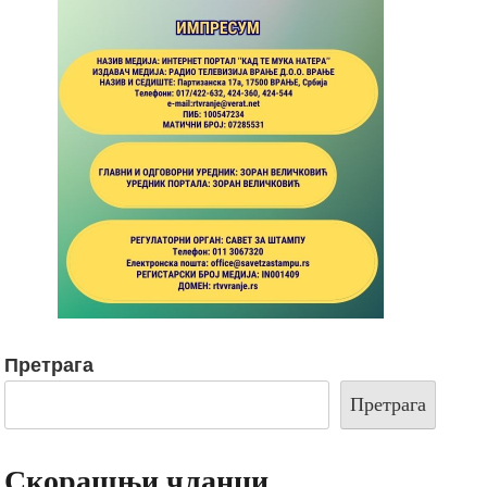
Претрага
Претрага
Скорашњи чланци