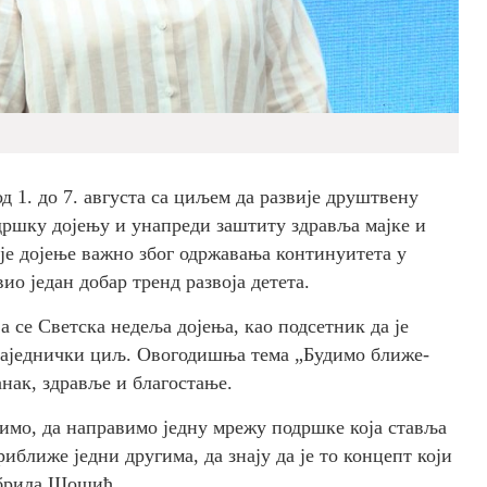
д 1. до 7. августа са циљем да развије друштвену
одршку дојењу и унапреди заштиту здравља мајке и
је дојење важно због одржавања континуитета у
вио један добар тренд развоја детета.
а се Светска недеља дојења, као подсетник да је
заједнички циљ. Овогодишња тема „Будимо ближе-
анак, здравље и благостање.
жимо, да направимо једну мрежу подршке која ставља
иближе једни другима, да знају да је то концепт који
Добрила Шошић.