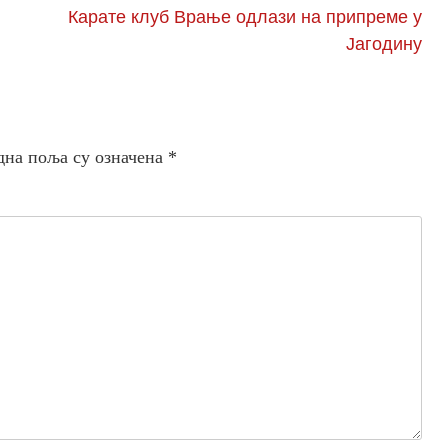
Карате клуб Врање одлази на припреме у
Јагодину
дна поља су означена
*