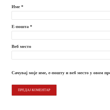
Име
*
Е-пошта
*
Веб место
Сачувај моје име, е-пошту и веб место у овом п