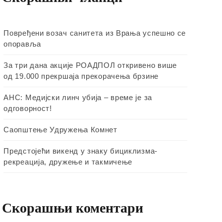
Повређени возач санитета из Врања успешно се
опоравља
За три дана акције РОАДПОЛ откривено више
од 19.000 прекршаја прекорачења брзине
АНС: Медијски линч убија – време је за
одговорност!
Саопштење Удружења Комнет
Предстојећи викенд у знаку бициклизма-
рекреација, дружење и такмичење
Скорашњи коментари