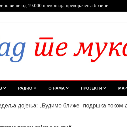
е за одговорност!
В
РАДИО
О НАМА
ПРОЈЕКТИ
МАР
едеља дојења: „Будимо ближе- подршка током д
дршка током дојења за све“