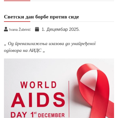
Светски дан борбе против сиде
1. Децембар 2025.
Ivana Žubrinić
„ Од превазилажења изазова до унапређеног
одговора на АИДС „