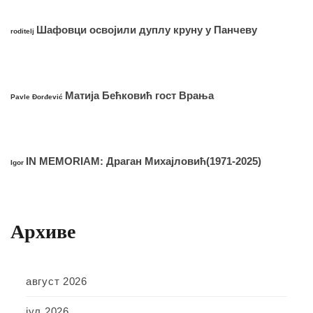
Шафовци освојили дуплу круну у Панчеву
roditelj
Матија Бећковић гост Врања
Pavle Đorđević
IN MEMORIAM: Драган Михајловић(1971-2025)
Igor
Архиве
август 2026
јул 2026