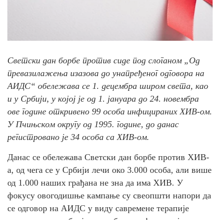
Светски дан борбе против сиде под слоганом „Од
превазилажења изазова до унапређеног одговора на
АИДС“ обележава се 1. децембра широм света, као
и у Србији, у којој је од 1. јануара до 24. новембра
ове године откривено 99 особа инфицираних ХИВ-ом.
У Пчињском округу од 1995. године, до данас
регистровано је 34 особа са ХИВ-ом.
Данас се обележава Светски дан борбе против ХИВ-
а, од чега се у Србији лечи око 3.000 особа, али више
од 1.000 наших грађана не зна да има ХИВ. У
фокусу овогодишње кампање су свеопшти напори да
се одговор на АИДС у виду савремене терапије