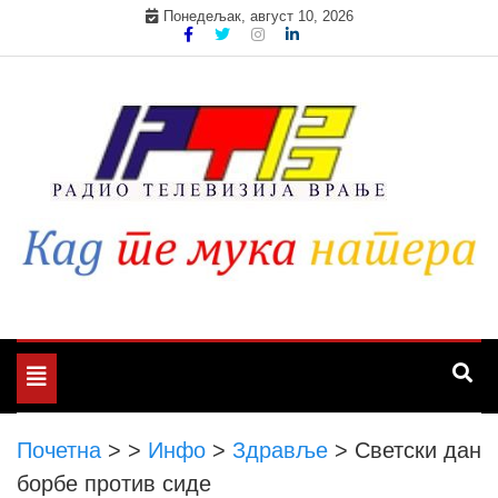
Skip
Понедељак, август 10, 2026
to
content
Toggle
navigation
Почетна
>
>
Инфо
>
Здравље
>
Светски дан
борбе против сиде