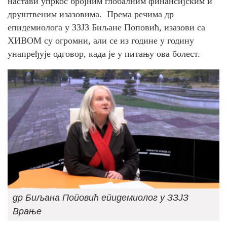
настави упркос бројним глобалним финансијским и
друштвеним изазовима. Према речима др
епидемиолога у ЗЗЈЗ Биљане Поповић, изазови са
ХИВОМ су огромни, али се из године у годину
унапређује одговор, када је у питању ова болест.
др Биљана Поповић епидемиолог у ЗЗЈЗ
Врање