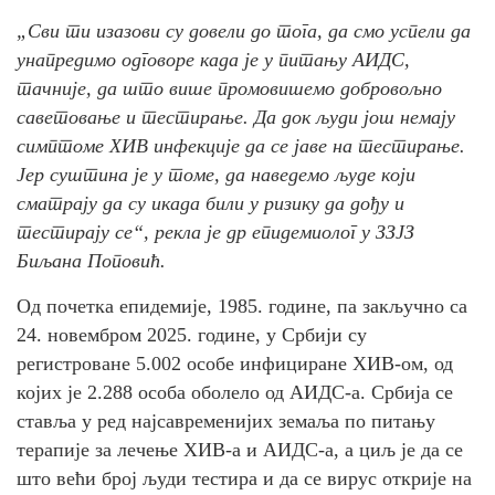
„Сви ти изазови су довели до тога, да смо успели да
унапредимо одговоре када је у питању АИДС,
тачније, да што више промовишемо добровољно
саветовање и тестирање. Да док људи још немају
симптоме ХИВ инфекције да се јаве на тестирање.
Јер суштина је у томе, да наведемо људе који
сматрају да су икада били у ризику да дођу и
тестирају се“, рекла је др епидемиолог у ЗЗЈЗ
Биљана Поповић.
Од почетка епидемије, 1985. године, па закључно са
24. новембром 2025. године, у Србији су
регистроване 5.002 особе инфициране ХИВ-ом, од
којих је 2.288 особа оболело од АИДС-а. Србија се
ставља у ред најсавременијих земаља по питању
терапије за лечење ХИВ-а и АИДС-а, а циљ је да се
што већи број људи тестира и да се вирус открије на