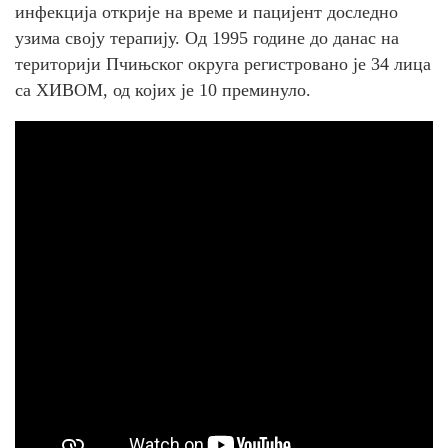
инфекција открије на време и пацијент доследно
узима своју терапију. Од 1995 године до данас на
територији Пчињског округа регистровано је 34 лица
са ХИВОМ, од којих је 10 преминуло.