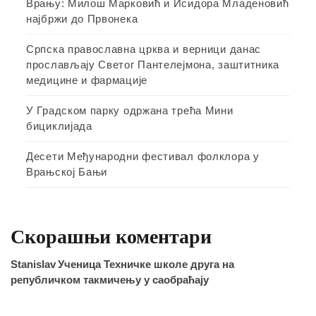
Врању: Милош Марковић и Исидора Младеновић
најбржи до Првонека
Српска православна црква и верници данас
прослављају Светог Пантелејмона, заштитника
медицине и фармације
У Градском парку одржана трећа Мини
бициклијада
Десети Међународни фестивал фолклора у
Врањској Бањи
Скорашњи коментари
Stanislav
Ученица Техничке школе друга на
републичком такмичењу у саобраћају