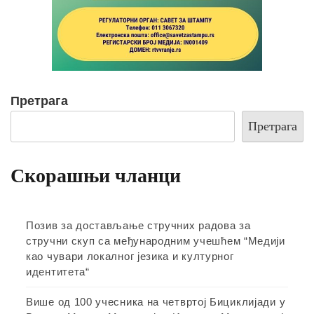
Претрага
Претрага
Скорашњи чланци
Позив за достављање стручних радова за
стручни скуп са међународним учешћем “Медији
као чувари локалног језика и културног
идентитета“
Више од 100 учесника на четвртој Бициклијади у