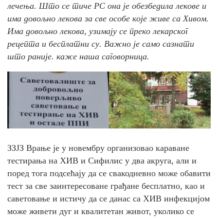
лечења. Што се тиче РС она је обезбедила лекове и
има довољно лекова за све особе које живе са Хивом.
Има довољно лекова, узимају се преко лекарског
рецепта и бесплатни су. Важно је само сазнати
што раније. каже наша саговорница.
ЗЗЈЗ Врање је у новембру организовао караване
тестирања на ХИВ и Сифилис у два акруга, али и
поред тога подсећају да се свакодневно може обавити
тест за све заинтересоване грађане бесплатно, као и
саветовање и истичу да се данас са ХИВ инфекцијом
може живети дуг и квалитетан живот, уколико се