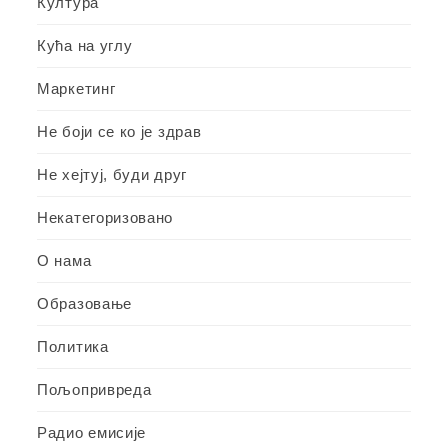
Култура
Кућа на углу
Маркетинг
Не боји се ко је здрав
Не хејтуј, буди друг
Некатегоризовано
О нама
Образовање
Политика
Пољопривреда
Радио емисије