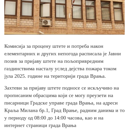
Комисија за процену штете и потреба након
елементарних и других непогода расписала је Јавни
позив за пријаву штете на пољопривредним
газдинствима насталу услед дејства пожара током
јула 2025. године на територији града Врања.
Захтеви за пријаву штете подносе се искључиво на
прописаним обрасцима који се могу преузети на
писарници Градске управе града Врања, на адреси
Краља Милана бр.1, Град Врање, радним данима и то
у периоду од 08:00 до 14:00 часова, као и на
интернет страници града Врања