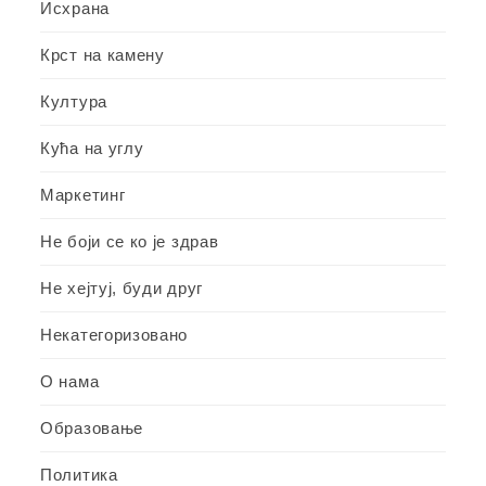
Исхрана
Крст на камену
Култура
Кућа на углу
Маркетинг
Не боји се ко је здрав
Не хејтуј, буди друг
Некатегоризовано
О нама
Образовање
Политика