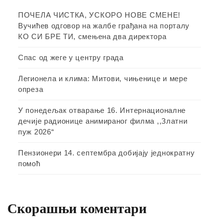
ПОЧЕЛА ЧИСТКА, УСКОРО НОВЕ СМЕНЕ!
Вучићев одговор на жалбе грађана на порталу
КО СИ БРЕ ТИ, смењена два директора
Спас од жеге у центру града
Легионела и клима: Митови, чињенице и мере
опреза
У понедељак отварање 16. Интернационалне
дечије радионице анимираног филма ,,Златни
пуж 2026“
Пензионери 14. септембра добијају једнократну
помоћ
Скорашњи коментари