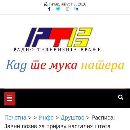
Skip
Петак, август 7, 2026
to
content
Toggle
navigation
Почетна
>
>
Инфо
>
Друштво
>
Расписан
Јавни позив за пријаву насталих штета