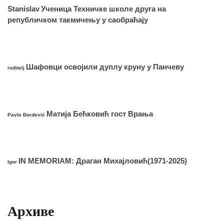
Stanislav
Ученица Техничке школе друга на
републичком такмичењу у саобраћају
Шафовци освојили дуплу круну у Панчеву
roditelj
Матија Бећковић гост Врања
Pavle Đorđević
IN MEMORIAM: Драган Михајловић(1971-2025)
Igor
Архиве