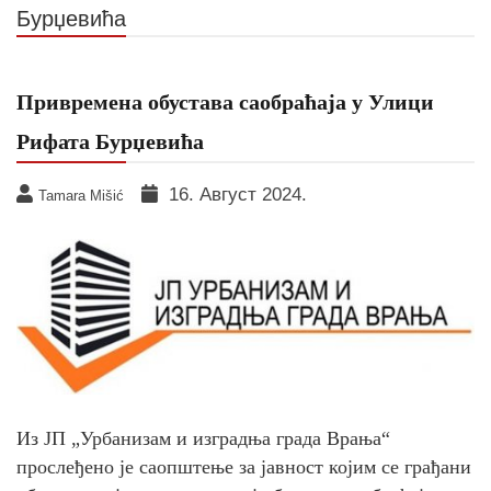
Бурџевића
Привремена обустава саобраћаја у Улици
Рифата Бурџевића
16. Август 2024.
Tamara Mišić
Из ЈП „Урбанизам и изградња града Врања“
прослеђено је саопштење за јавност којим се грађани