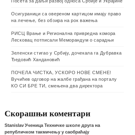
Посета за даљи развој односа Србије и Украјине
Осигураници са овереном картицом имају право
на лечење, без обзира на рок важења
РИСЦ Врање и Регионална привредна комора
Лесковац потписали Меморандум о сарадњи
Зеленски стигао у Србију, дочекала га Дубравка
Ђедовић Хандановић
ПОЧЕЛА ЧИСТКА, УСКОРО НОВЕ СМЕНЕ!
Вучићев одговор на жалбе грађана на порталу
КО СИ БРЕ ТИ, смењена два директора
Скорашњи коментари
Stanislav
Ученица Техничке школе друга на
републичком такмичењу у саобраћају