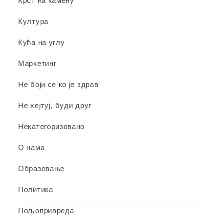
Крст на камену
Култура
Кућа на углу
Маркетинг
Не боји се ко је здрав
Не хејтуј, буди друг
Некатегоризовано
О нама
Образовање
Политика
Пољопривреда