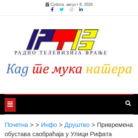
Skip
Субота, август 8, 2026
to
content
Toggle
navigation
Почетна
>
>
Инфо
>
Друштво
>
Привремена
обустава саобраћаја у Улици Рифата