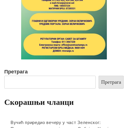
Претрага
Претрага
Скорашњи чланци
Вучић приредио вечеру у част Зеленског: