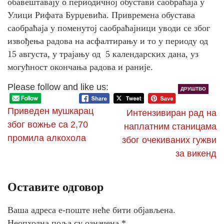
обавештавају о периодичној обустави саобраћаја у
Улици Рифата Бурџевића. Привремена обустава
саобраћаја у поменутој саобраћајници уводи се због
извођења радова на асфалтирању и то у периоду од
15 августа, у трајању од 5 календарских дана, уз
могућност окончања радова и раније.
Please follow and like us:
ДРУШТВО
Приведен мушкарац
Интензивиран рад на
због вожње са 2,70
наплатним станицама
промила алкохола
због очекиваних гужви
за викенд
Оставите одговор
Ваша адреса е-поште неће бити објављена.
Неопходна поља су означена
*