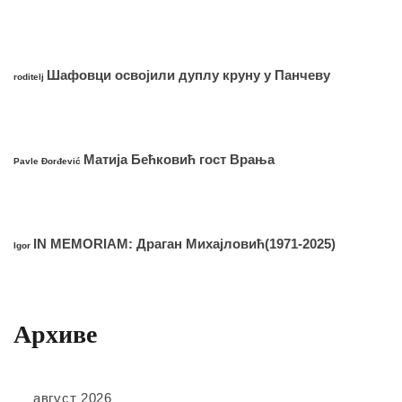
Шафовци освојили дуплу круну у Панчеву
roditelj
Матија Бећковић гост Врања
Pavle Đorđević
IN MEMORIAM: Драган Михајловић(1971-2025)
Igor
Архиве
август 2026