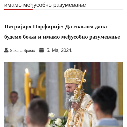
имамо међусобно разумевање
Патријарх Порфирије: Да свакога дана
будемо бољи и имамо међусобно разумевање
5. Мај 2024.
Suzana Spasić