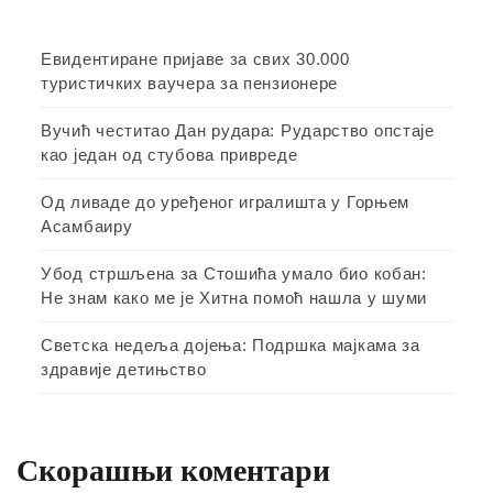
Евидентиране пријаве за свих 30.000
туристичких ваучера за пензионере
Вучић честитао Дан рудара: Рударство опстаје
као један од стубова привреде
Од ливаде до уређеног игралишта у Горњем
Асамбаиру
Убод стршљена за Стошића умало био кобан:
Не знам како ме је Хитна помоћ нашла у шуми
Светска недеља дојења: Подршка мајкама за
здравије детињство
Скорашњи коментари