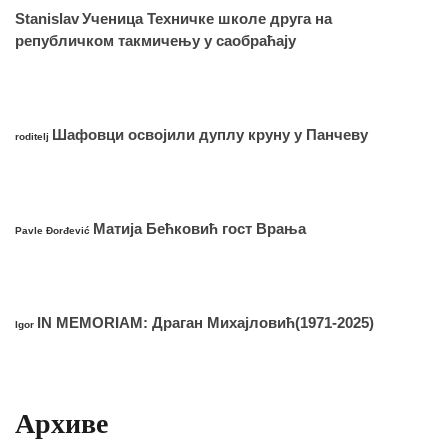
Stanislav
Ученица Техничке школе друга на
републичком такмичењу у саобраћају
Шафовци освојили дуплу круну у Панчеву
roditelj
Матија Бећковић гост Врања
Pavle Đorđević
IN MEMORIAM: Драган Михајловић(1971-2025)
Igor
Архиве