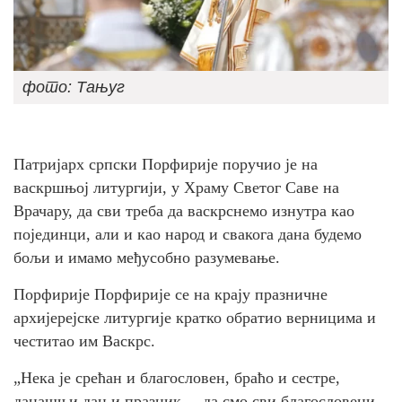
фото: Тањуг
Патријарх српски Порфирије поручио је на
васкршњој литургији, у Храму Светог Саве на
Врачару, да сви треба да васкрснемо изнутра као
појединци, али и као народ и свакога дана будемо
бољи и имамо међусобно разумевање.
Порфирије Порфирије се на крају празничне
архијерејске литургије кратко обратио верницима и
честитао им Васкрс.
„Нека је срећан и благословен, браћо и сестре,
данашњи дан и празник – да смо сви благословени,