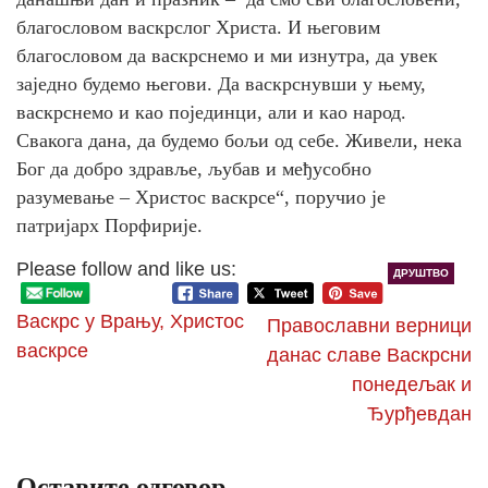
благословом васкрслог Христа. И његовим
благословом да васкрснемо и ми изнутра, да увек
заједно будемо његови. Да васкрснувши у њему,
васкрснемо и као појединци, али и као народ.
Свакога дана, да будемо бољи од себе. Живели, нека
Бог да добро здравље, љубав и међусобно
разумевање – Христос васкрсе“, поручио је
патријарх Порфирије.
Please follow and like us:
ДРУШТВО
Васкрс у Врању, Христос
Православни верници
васкрсе
данас славе Васкрсни
понедељак и
Ђурђевдан
Оставите одговор