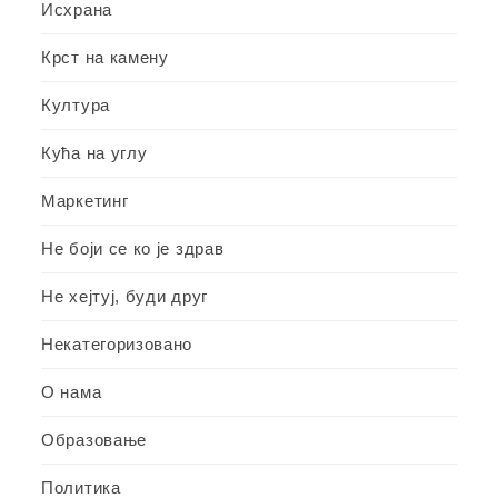
Исхрана
Крст на камену
Култура
Кућа на углу
Маркетинг
Не боји се ко је здрав
Не хејтуј, буди друг
Некатегоризовано
О нама
Образовање
Политика