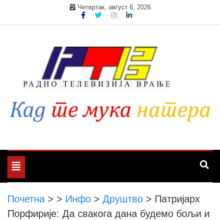
Skip
Четвртак, август 6, 2026
to
content
Toggle
navigation
Почетна
>
>
Инфо
>
Друштво
>
Патријарх
Порфирије: Да свакога дана будемо бољи и