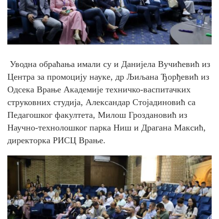
Уводна обраћања имали су и Данијела Вучићевић из
Центра за промоцију науке, др Љиљана Ђорђевић из
Одсека Врање Академије техничко-васпитачких
струковних студија, Александар Стојадиновић са
Педагошког факултета, Милош Гроздановић из
Научно-технолошког парка Ниш и Драгана Максић,
директорка РИСЦ Врање.