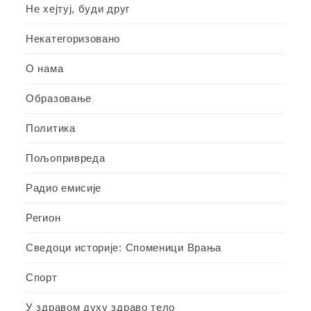
Не хејтуј, буди друг
Некатегоризовано
О нама
Образовање
Политика
Пољопривреда
Радио емисије
Регион
Сведоци историје: Споменици Врања
Спорт
У здравом духу здраво тело