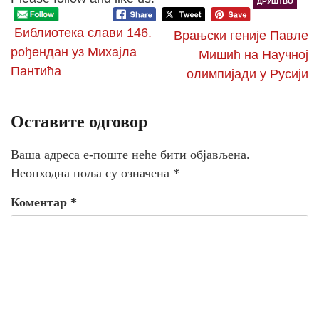
ДРУШТВО
Библиотека слави 146.
Врањски геније Павле
рођендан уз Михајла
Мишић на Научној
Пантића
олимпијади у Русији
Оставите одговор
Ваша адреса е-поште неће бити објављена.
Неопходна поља су означена
*
Коментар
*