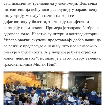
са динамичним трендовима у економији. Вештачка
интелигенција већ уноси револуцију у здравствену
индустрију, мењајући начин на који се
дијагностикују болести, третирају пацијенти и
развијају нови лекови. Примера је заправо безброј а
одговора мало. Неретко су штури и контрадикторни.
Управо овакви скупови представљају добар начин да
се разбију предрасуде о нечему што нас неизбежно
очекује у будућности. А у људској је бити страх од
новог, непознатог”, истакао је у свом говору заменик
градоначелника Милан Илић.