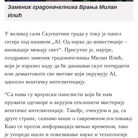
Заменик градоначелника Врања Милан
Илић
У великој сали Скупштине града у току је панел
сесија под називом „AI: Од науке до инвестиције –
иновације мењају свет“. Присутне је, најпре,
поздравио заменик градоначелника Милан Илић,
који је изразио наду да ће данашњи скуп потврдити
или демантовати све митове који окружују АI,
односно вештачку интелигенцију.
“Са нама су врхунски панелисти који ће нам
пружити одговоре и верујем отклонити мистерију
вештачке интелигенције. Такође, очекујем и да, са
друге стране, сазнамо више о савременом пословању.
Како се проток информација мењао временом, тако
је упоредо ишло и повезивање науке и технологије