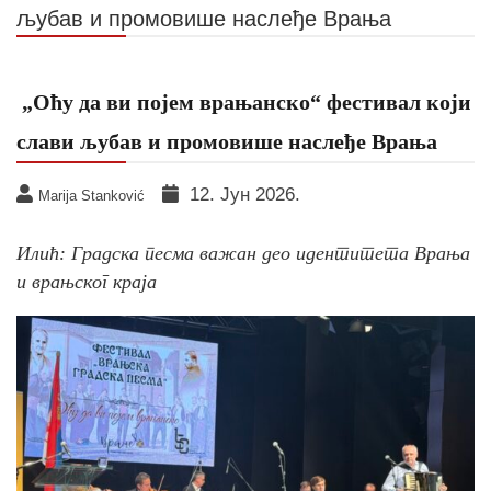
љубав и промовише наслеђе Врања
„Оћу да ви појем врањанско“ фестивал који
слави љубав и промовише наслеђе Врања
12. Јун 2026.
Marija Stanković
Илић: Градска песма важан део идентитета Врања
и врањског краја