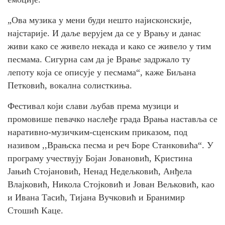
„Ова музика у мени буди нешто најисконскије,
најстарије. И даље верујем да се у Врању и данас
живи како се живело некада и како се живело у тим
песмама. Сигурна сам да је Врање задржало ту
лепоту која се описује у песмама“, каже Биљана
Петковић, вокална солисткиња.
Фестивал који слави љубав према музици и
промовише певачко наслеђе града Врања наставља се
наративно-музичким-сценским приказом, под
називом ,,Врањска песма и реч Боре Станковића“. У
програму учествују Бојан Јовановић, Kристина
Јањић Стојановић, Ненад Недељковић, Анђела
Влајковић, Никола Стојковић и Јован Вељковић, као
и Ивана Тасић, Тијана Вучковић и Бранимир
Стошић Kаце.