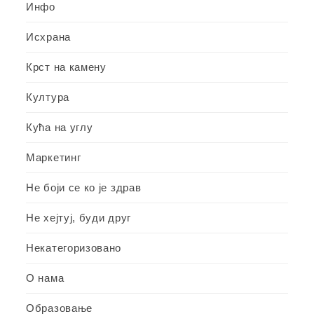
Инфо
Исхрана
Крст на камену
Култура
Кућа на углу
Маркетинг
Не боји се ко је здрав
Не хејтуј, буди друг
Некатегоризовано
О нама
Образовање