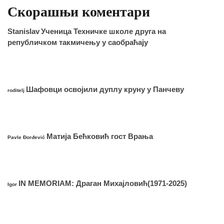
Скорашњи коментари
Stanislav
Ученица Техничке школе друга на
републичком такмичењу у саобраћају
Шафовци освојили дуплу круну у Панчеву
roditelj
Матија Бећковић гост Врања
Pavle Đorđević
IN MEMORIAM: Драган Михајловић(1971-2025)
Igor