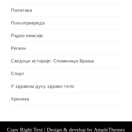
Политика
Пољопривреда
Радио емисије
Регион
Сведоци историје: Споменици Врања
Спорт
У здравом духу здраво тело
Хроника
Copy Right Text |
Design & develop by AmpleThemes