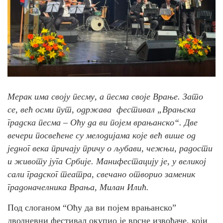
Мерак има своју песму, а песма своје Врање. Зато
се, већ осми пут, одржава фестивал „Врањска
градска песма – Оћу да ви појем врањанско“. Две
вечери посвећене су мелодијама које већ више од
једног века причају причу о љубави, чежњи, радости
и животу југа Србије. Манифестацију је, у великој
сали градског театра, свечано отворио заменик
градоначелника Врања, Милан Илић.
Под слоганом “Оћу да ви појем врањанско”
дводневни фестивал окупио је врсне извођаче, који