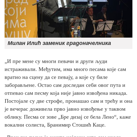
Милан Илић заменик градоначелника
„И пре мене су многи певачи и други људи
истраживали. Међутим, има много песама које сам
вратио на сцену да се певају, а које су биле
заборављене. Остао сам доследан себи овог пута и
отпевао сам песму која није јавно извођена никада.
Постојале су две строфе, пронашао сам и трећу и она
је вечерас доживела прво јавно извођење у таквом
облику. Песма се зове „Бре дизај се бела Лено“, каже
вокални солиста, Бранимир Стошић Каце.