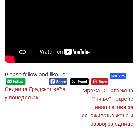
Please follow and like us:
КУЛТУРА
Седница Градског већа
Мрежа „Снага жена
у понедељак
Пчиње“ покреће
иницијативе за
оснаживање жена и
развој заједнице