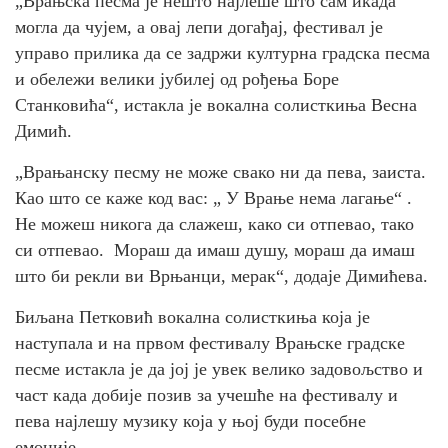
„Врањска песма је нешто најлеше што сам икада
могла да чујем, а овај лепи догађај, фестивал је
управо прилика да се задржи културна градска песма
и обележи велики јубилеј од рођења Боре
Станковића“, истакла је вокална солисткиња Весна
Димић.
„Врањанску песму не може свако ни да пева, заиста.
Као што се каже код вас: „ У Врање нема лагање“ .
Не можеш никога да слажеш, како си отпевао, тако
си отпевао. Мораш да имаш душу, мораш да имаш
што би рекли ви Врњанци, мерак“, додаје Димићева.
Биљана Петковић вокална солисткиња која је
наступала и на првом фестивалу Врањске градске
песме истакла је да јој је увек велико задовољство и
част када добије позив за учешће на фестивалу и
пева најлешу музику која у њој буди посебне
емоције.