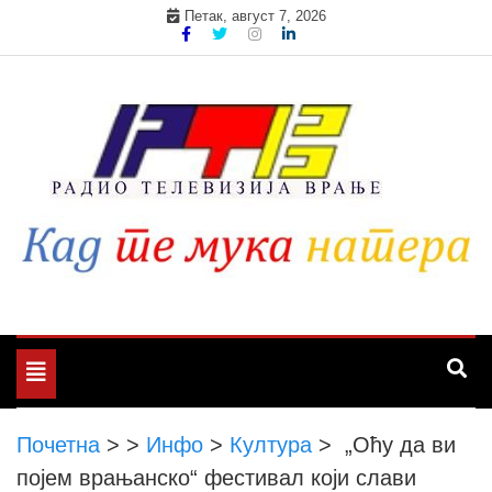
Skip
Петак, август 7, 2026
to
content
Toggle
navigation
Почетна
>
>
Инфо
>
Култура
>
„Оћу да ви
појем врањанско“ фестивал који слави