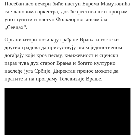
Посебан део вечери биће наступ Екрема Мамутовића
са члановима оркестра, док ће фестивалски програм
употпунити и наступ Фолклорног ансамбла
„Севдах“.
Организатори позивају грађане Врања и госте из
других градова да присуствују овом јединственом
догађају који кроз песму, књижевност и сценски
израз чува дух старог Врања и богато културно
наслеђе југа Србије. Директан пренос можете да
пратите и на програму Телевизије Врање.