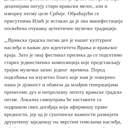
деценијама негују стари врањски мелос, али и
изворну песму целе Србије. Обраћајући се
присутнима Илић је истакао да је ова манифестација
посвећена очувању аутентичне музичке традиције.
„,Врањска градска песма део је нашег културног
наслеђа и важан део идентитета Врања и врањског
краја. Зато је овај фестивал прилика да се подсетимо
старих јединствених композиција које представљају
трајни музички запис једног времена. Поред
подсећања на изузетно благо које нам је поверено
наша је дужност и обавеза да млађим генерацијама
пренесемо дух и непролазну лепоту врањске градске
песме. Локална самоуправа ће наставити са
подршком свих догађаја који афирмишу праве
вредности, јер од је суштинске важности развијати
друштвену заједницу на чврстим темељима наслеђа,