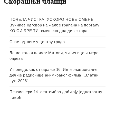
Скорашњи чланци
ПОЧЕЛА ЧИСТКА, УСКОРО НОВЕ СМЕНЕ!
Вучићев одговор на жалбе грађана на порталу
КО СИ БРЕ ТИ, смењена два директора
Спас од жеге у центру града
Легионела и клима: Митови, чињенице и мере
опреза
У понедељак отварање 16. Интернационалне
дечије радионице анимираног филма ,,Златни
пуж 2026“
Пензионери 14. септембра добијају једнократну
помоћ