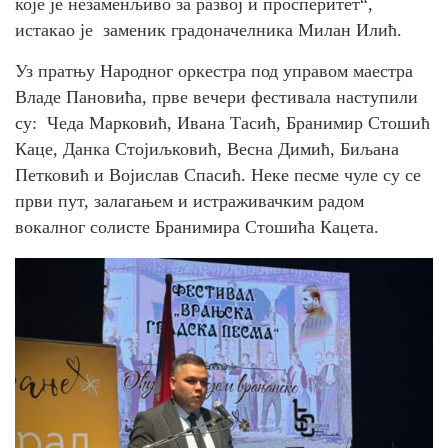
које је незаменљиво за развој и просперитет“,
истакао је заменик градоначелника Милан Илић.
Уз пратњу Народног оркестра под управом маестра
Владе Пановића, прве вечери фестивала наступили
су: Чеда Марковић, Ивана Тасић, Бранимир Стошић
Каце, Данка Стојиљковић, Весна Димић, Биљана
Петковић и Војислав Спасић. Неке песме чуле су се
први пут, залагањем и истраживачким радом
вокалног солисте Бранимира Стошића Кацета.