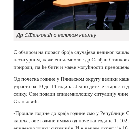
Др Станковић о великом кашљу
С обзиром на пораст броја случајева великог каш
несигурном, каже епидемиолог др Слађан Станков
природи, па ће бити и мање могућности преношењ
Од почетка године у Пчињском округу велики кашаљ
узраста од 10 до 14 година. Једно дете је старости
слику. Ови подаци епидемиолошку ситуацију чине
Станковић.
-Прошле године до краја године смо у Републици С
кашља, ове године имамо од почетка године 1. 102
епидемиолошку ситуацију. И у нашем округу је 10 с