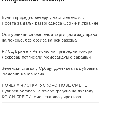
Вучић приредио вечеру у част Зеленског:
Посета за даљи развој односа Србије и Украјине
Осигураници са овереном картицом имају право
на лечење, без обзира на рок важења
РИСЦ Врање и Регионална привредна комора
Лесковац потписали Меморандум о сарадњи
Зеленски стигао у Србију, дочекала га Дубравка
Ђедовић Хандановић
ПОЧЕЛА ЧИСТКА, УСКОРО НОВЕ СМЕНЕ!
Вучићев одговор на жалбе грађана на порталу
КО СИ БРЕ ТИ, смењена два директора