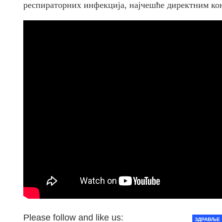
респираторних инфекција, најчешће директним ко
Please follow and like us:
ЗДРАВЉЕ