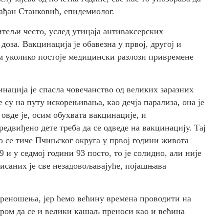
ађан Станковић, епидемиолог.
итељи често, услед утицаја антиваксерских
оза. Вакцинација је обавезна у првој, другој и
им уколико постоје медицински разлози привремене
инација је спасла човечанство од великих заразних
е су на путу искорењивања, као дечја парализа, она је
вде је, осим обухвата вакцинације, и
едвиђено дете треба да се одведе на вакцинацију. Тај
о се тиче Пчињског округа у првој години живота
9 и у седмој години 93 посто, то је солидно, али није
нисаних је све незадовољавајуће, појашњава
реношења, јер ћемо већину времена проводити на
иром да се и велики кашаљ преноси као и већина