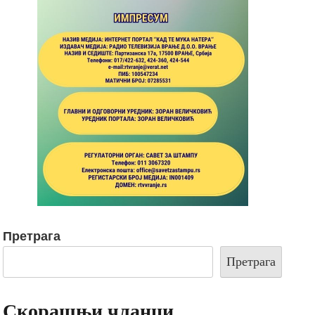
Претрага
Претрага
Скорашњи чланци