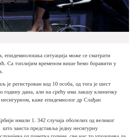
ља, епидемиолошка ситуација може се сматрати
ић. Са топлијим временом више ћемо боравити у
а.
 је регистрован код 10 особа, од тога је шест
 до годину дана, али на срећу има лакшу клиничку
 несигурном, каже епидемиолог др Слађан
рбији имали 1. 342 случаја оболелих од великог
, што заиста представља једну несигурну
лучајева од почетка године, све нас то упозорава да