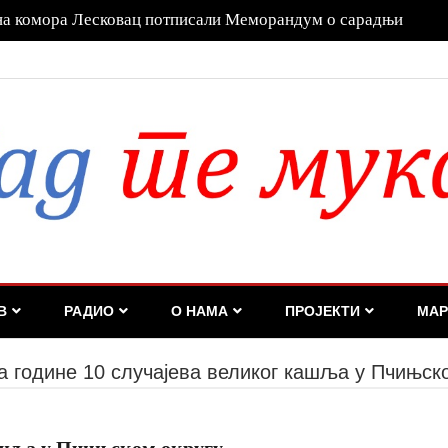
а га Дубравка Ђедовић Хандановић
В
РАДИО
О НАМА
ПРОЈЕКТИ
МАР
а године 10 случајева великог кашља у Пчињск
кашља у Пчињском округу