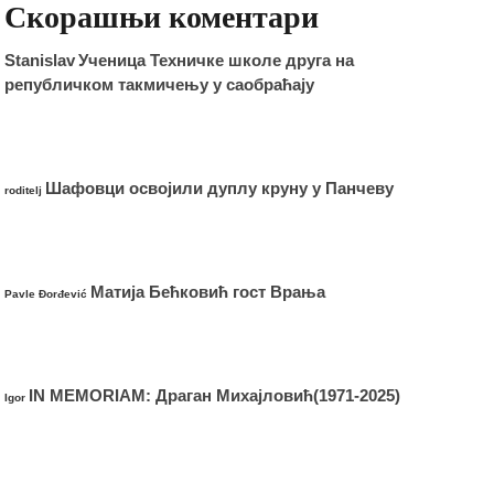
Скорашњи коментари
Stanislav
Ученица Техничке школе друга на
републичком такмичењу у саобраћају
Шафовци освојили дуплу круну у Панчеву
roditelj
Матија Бећковић гост Врања
Pavle Đorđević
IN MEMORIAM: Драган Михајловић(1971-2025)
Igor