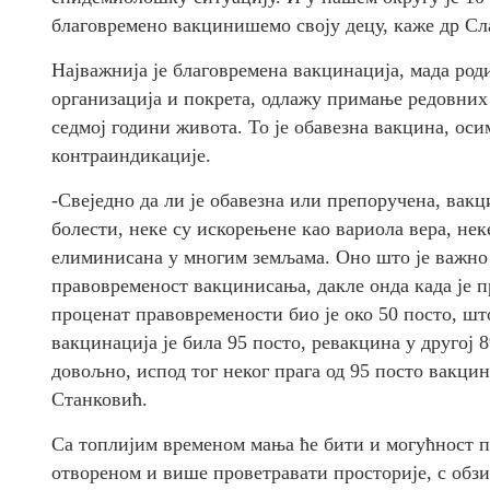
благовремено вакцинишемо своју децу, каже др Сл
Најважнија је благовремена вакцинација, мада род
организација и покрета, одлажу примање редовних д
седмој години живота. То је обавезна вакцина, ос
контраиндикације.
-Свеједно да ли је обавезна или препоручена, вакц
болести, неке су искорењене као вариола вера, нек
елиминисана у многим земљама. Оно што је важно о
правовременост вакцинисања, дакле онда када је пр
проценат правовремености био је око 50 посто, шт
вакцинација је била 95 посто, ревакцина у другој 8
довољно, испод тог неког прага од 95 посто вакци
Станковић.
Са топлијим временом мања ће бити и могућност п
отвореном и више проветравати просторије, с обз