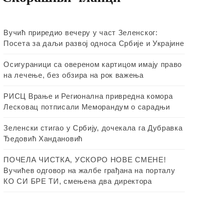
Вучић приредио вечеру у част Зеленског:
Посета за даљи развој односа Србије и Украјине
Осигураници са овереном картицом имају право
на лечење, без обзира на рок важења
РИСЦ Врање и Регионална привредна комора
Лесковац потписали Меморандум о сарадњи
Зеленски стигао у Србију, дочекала га Дубравка
Ђедовић Хандановић
ПОЧЕЛА ЧИСТКА, УСКОРО НОВЕ СМЕНЕ!
Вучићев одговор на жалбе грађана на порталу
КО СИ БРЕ ТИ, смењена два директора