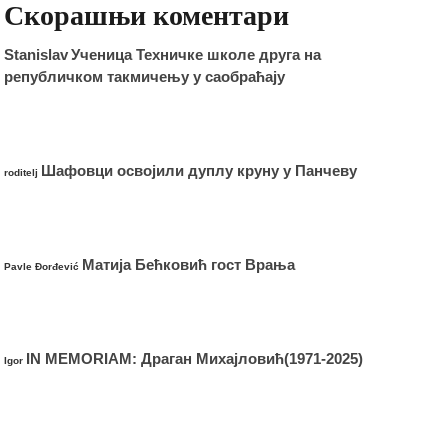
Скорашњи коментари
Stanislav
Ученица Техничке школе друга на
републичком такмичењу у саобраћају
Шафовци освојили дуплу круну у Панчеву
roditelj
Матија Бећковић гост Врања
Pavle Đorđević
IN MEMORIAM: Драган Михајловић(1971-2025)
Igor