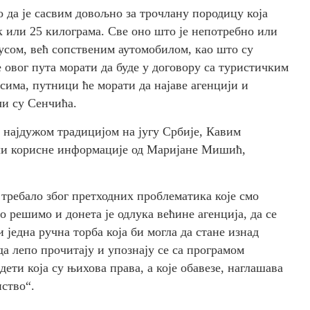
о да је сасвим довољно за трочлану породицу која
к или 25 килограма. Све оно што је непотребно или
бусом, већ сопственим аутомобилом, као што су
 овог пута морати да буде у договору са туристичким
сима, путници ће морати да најаве агенцији и
чи су Сенчића.
 најдужом традицијом на југу Србије, Кавим
ули корисне информације од Маријане Мишић,
 требало због претходних проблематика које смо
 решимо и донета је одлука већине агенција, да се
једна ручна торба која би могла да стане изнад
да лепо прочитају и упознају се са програмом
ти која су њихова права, а које обавезе, наглашава
ство“.