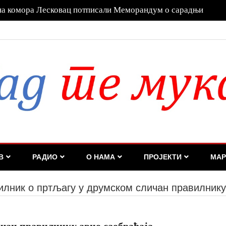
а га Дубравка Ђедовић Хандановић
В
РАДИО
О НАМА
ПРОЈЕКТИ
МАР
илник о пртљагу у друмском сличан правилнику
чан правилнику авио саобраћаја