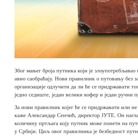
Због мањег броја путника који је злоупотребљавао
авио саобраћају. Нови правилник о путовању без з
организације одлучити да ли ће се придржавати тог
једно седиште, један велики кофер и један ручни п
За нови правилник којег ће се придржавати или не
каже Александар Сенчић, директор ЈУТЕ. Он наглаш
количину пртљага коју путник може понети на пут
у Србији. Циљ овог правилника је безбедност путн