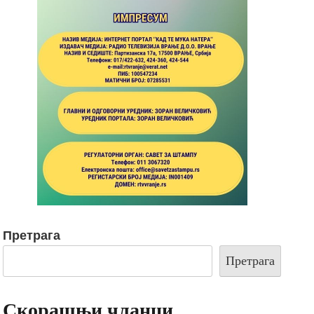
Претрага
Претрага
Скорашњи чланци