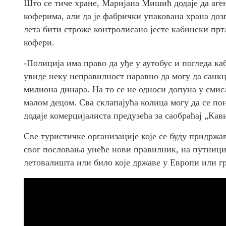
Што се тиче хране, Маријана Мишић додаје да аге
коферима, али да је фабрички упакована храна доз
лета бити строже контролисано јесте кабински пртљ
кофери.
-Полиција има право да уђе у аутобус и погледа ка
увиде неку неправилност наравно да могу да санкц
милиона динара. На то се не односи допуна у смис
малом децом. Сва склапајућа колица могу да се пон
додаје комерцијалиста предузећа за саобраћај „Кав
Све туристичке организације које се буду придрж
свог пословања унеће нови правилник, на путницим
летовалишта или било које државе у Европи или г