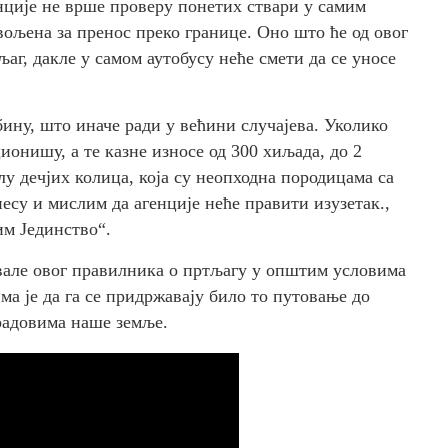
нције не врше проверу понетих ствари у самим
вољена за пренос преко границе. Оно што ће од овог
аг, дакле у самом аутобусу неће смети да се уносе
бину, што иначе ради у већини случајева. Уколико
ионишу, а те казне износе од 300 хиљада, до 2
лу дечјих колица, која су неопходна породицама са
есу и мислим да агенције неће правити изузетак.,
им Јединство“.
авале овог правилника о пртљагу у општим условима
а је да га се придржавају било то путовање до
радовима наше земље.