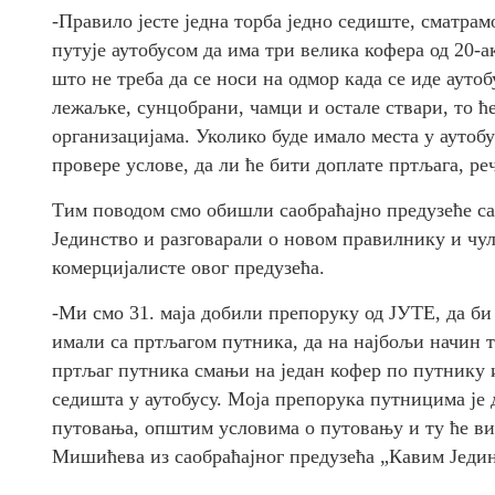
-Правило јесте једна торба једно седиште, сматрам
путује аутобусом да има три велика кофера од 20-а
што не треба да се носи на одмор када се иде ауто
лежаљке, сунцобрани, чамци и остале ствари, то ће
организацијама. Уколико буде имало места у аутобу
провере услове, да ли ће бити доплате пртљага, ре
Тим поводом смо обишли саобраћајно предузеће са
Јединство и разговарали о новом правилнику и ч
комерцијалисте овог предузећа.
-Ми смо 31. маја добили препоруку од ЈУТЕ, да би
имали са пртљагом путника, да на најбољи начин то
пртљаг путника смањи на један кофер по путнику и 
седишта у аутобусу. Моја препорука путницима је 
путовања, општим условима о путовању и ту ће виде
Мишићева из саобраћајног предузећа „Кавим Једин