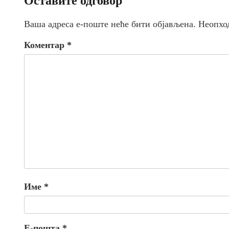
Оставите одговор
Ваша адреса е-поште неће бити објављена.
Неопхо
Коментар
*
Име
*
Е-пошта
*