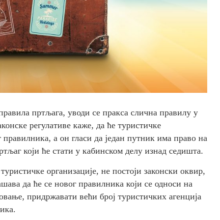
 правила пртљага, уводи се пракса слична правилу у
аконске регулативе каже, да ће туристичке
 правилника, а он гласи да један путник има право на
ртљаг који ће стати у кабинском делу изнад седишта.
 туристичке организације, не постоји законски оквир,
ава да ће се новог правилника који се односи на
овање, придржавати већи број туристичких агенција
ика.