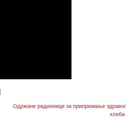
Одржане радионице за припремање здравог
хлеба