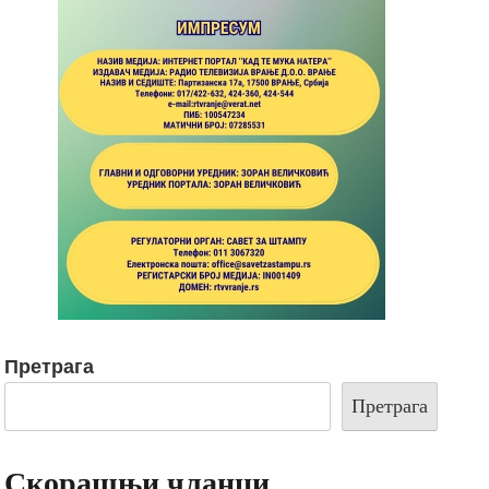
Претрага
Претрага
Скорашњи чланци