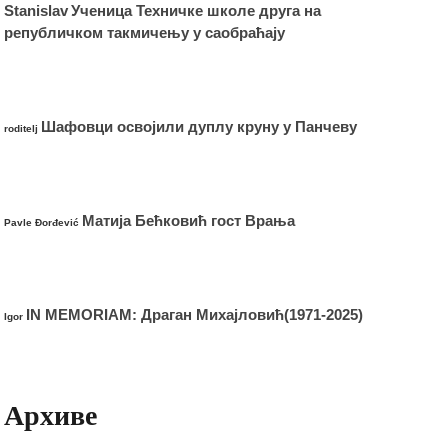
Stanislav
Ученица Техничке школе друга на
републичком такмичењу у саобраћају
Шафовци освојили дуплу круну у Панчеву
roditelj
Матија Бећковић гост Врања
Pavle Đorđević
IN MEMORIAM: Драган Михајловић(1971-2025)
Igor
Архиве