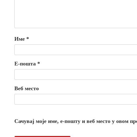
Име
*
Е-пошта
*
Веб место
Сачувај моје име, е-пошту и веб место у овом п