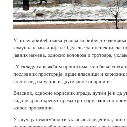
У циљу обезбеђивања услова за безбедно одвијања
комуналне милиције и Одељење за инспекцијске по
јавних намена, односно коловоза и тротоара, уклањ
„У складу са важећим прописима, чишћење снега и
пословних просторија, врше власници и корисници
снег и лед на улице и друге јавне површине.
Власник, односно корисник зграде, дужан је и да у
када је кров окренут према тротоару, односно пре
живот пролазника.
У случају немогућности уклањања леденица, они с
на опасност од обрушавања леденица, као и одгова