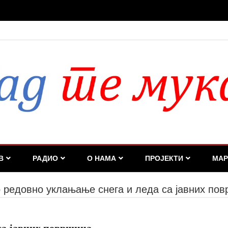
дан или недељу, нервоза опозиције биће све већа
В
РАДИО
О НАМА
ПРОЈЕКТИ
МАР
 редовно уклањање снега и леда са јавних по
са јавних површина