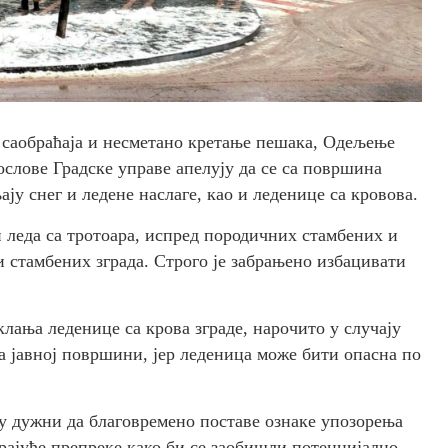
 саобраћаја и несметано кретање пешака, Одељење
слове Градске управе апелују да се са површина
ају снег и ледене наслаге, као и леденице са кровова.
 леда са тротоара, испред породичних стамбених и
 стамбених зграда. Строго је забрањено избацивати
клања леденице са крова зграде, нарочито у случају
ма јавној површини, јер леденица може бити опасна по
у дужни да благовремено поставе ознаке упозорења
рајуће препреке како би се заобишли потенцијално