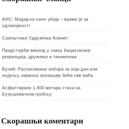
АНС: Медијски линч убија – време је за
одговорност!
Саопштење Удружења Комнет
Предстојећи викенд у знаку бициклизма-
рекреација, дружење и такмичење
Вучић: Расписивање избора за који дан или
недељу, нервоза опозиције биће све већа
Асфалтирано 1.400 метара стаза на
Бунушевачком гробљу
Скорашњи коментари