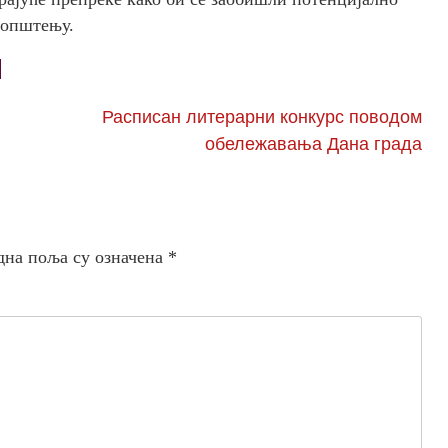
аопштењу.
Расписан литерарни конкурс поводом
обележавања Дана града
дна поља су означена
*